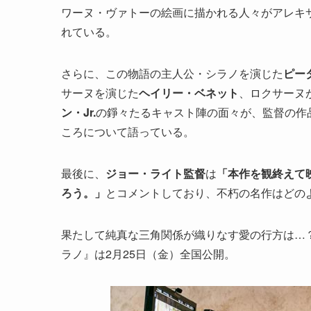
ワーヌ・ヴァトーの絵画に描かれる人々がアレキ
れている。
さらに、この物語の主人公・シラノを演じた
ピー
サーヌを演じた
ヘイリー・ベネット
、ロクサーヌ
ン・Jr.
の錚々たるキャスト陣の面々が、監督の作
ころについて語っている。
最後に、
ジョー・ライト監督
は
「本作を観終えて
ろう。」
とコメントしており、不朽の名作はどの
果たして純真な三角関係が織りなす愛の行方は…？
ラノ』は2月25日（金）全国公開。