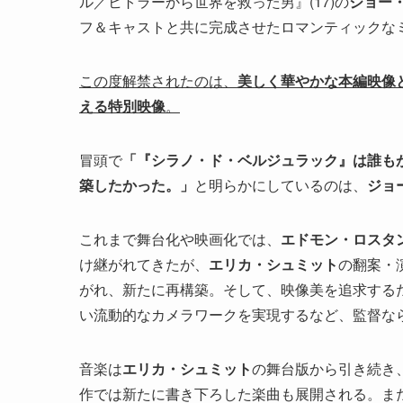
ル／ヒトラーから世界を救った男』(17)の
ジョー
フ＆キャストと共に完成させたロマンティックな
この度解禁されたのは、
美しく華やかな本編映像
える特別映像
。
冒頭で
「『シラノ・ド・ベルジュラック』は誰も
築したかった。」
と明らかにしているのは、
ジョ
これまで舞台化や映画化では、
エドモン・ロスタ
け継がれてきたが、
エリカ・シュミット
の翻案・
がれ、新たに再構築。そして、映像美を追求する
い流動的なカメラワークを実現するなど、監督な
音楽は
エリカ・シュミット
の舞台版から引き続き
作では新たに書き下ろした楽曲も展開される。ま