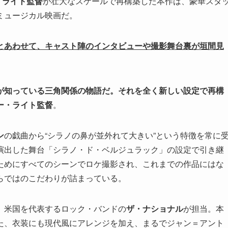
・ライト監督
が壮大なスケールで再構築した本作は、豪華スタ
ミュージカル映画だ。
とあわせて、キャスト陣のインタビューや撮影舞台裏が垣間見
が知っている三角関係の物語だ。それを全く新しい設定で再構
ー・ライト監督
。
ン
の戯曲から“シラノの鼻が並外れて大きい”という特徴を常に
演出した舞台「シラノ・ド・ベルジュラック」の設定で引き継
ためにすべてのシーンでロケ撮影され、これまでの作品にはな
らではのこだわりが詰まっている。
、米国を代表するロック・バンドの
ザ・ナショナル
が担当。本
た、衣装にも現代風にアレンジを加え、まるでジャン＝アント