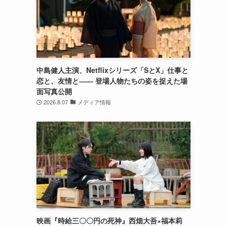
中島健人主演、Netflixシリーズ「SとX」仕事と
恋と、友情と―― 登場人物たちの姿を捉えた場
面写真公開
2026.8.07
メディア情報
映画『時給三〇〇円の死神』西畑大吾×福本莉