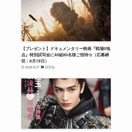
【プレゼント】ドキュメンタリー映画『戦場0地
点』特別試写会に40組80名様ご招待☆（応募締
切：8月19日）
2026.8.07
試写会
シ