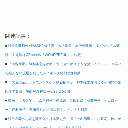
関連記事：
■
浅田次郎原作×神木隆之介主演『大名倒産』本予告映像・本ビジュアル解
禁！主題歌はGReeeeN「WONDERFUL」に決定
■
『大名倒産』神木隆之介がカメラにぶつかりそうな勢いでコメント！笑い
の絶えない現場を映したメイキング特別映像解禁
■
『大名倒産』カトウシンスケ・秋谷郁甫が、神木隆之介演じる小四郎の家
臣役で参戦！場面写真解禁 ―6/23(金)公開
■
映画『大名倒産』キムラ緑子、梶原善、髙田延彦、藤間爽子、ヒコロヒ
ー、勝村政信、石橋蓮司が出演決定！コメントも到着
■
浅田次郎の小説を映画化！神木隆之介主演『大名倒産』に杉咲花、松山ケ
ンイチら超豪華キャストが集結 ―2023年6月公開