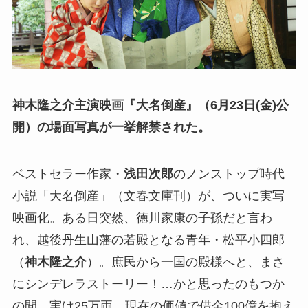
神木隆之介主演映画『大名倒産』（6月23日(金)公
開）の場面写真が一挙解禁された。
ベストセラー作家・
浅田次郎
のノンストップ時代
小説「大名倒産」（文春文庫刊）が、ついに実写
映画化。ある日突然、徳川家康の子孫だと言わ
れ、越後丹生山藩の若殿となる青年・松平小四郎
（
神木隆之介
）。庶民から一国の殿様へと、まさ
にシンデレラストーリー！…かと思ったのもつか
の間、実は25万両、現在の価値で借金100億を抱え