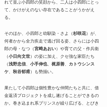
れて並ぶ小四郎の笑顔から、二人は小四郎にとっ
て、かけがえのない存在であることがうかがえ
る。
そのほか、小四郎と幼馴染・さよ（
杉咲花
）が、
何者かから全力疾走で逃げ回る姿、さらには小四
郎の母・なつ（
宮﨑あおい
）や育ての父・作兵衛
（
小日向文世
）の姿に加え、クセ強な家臣たち
（
浅野忠信
、
小手伸也
、
梶原善
、
カトウシンス
ケ
、
秋谷郁甫
）も勢揃い。
果たして小四郎は個性豊かな仲間たちと共に、借
金返済プロジェクトを成し遂げることができるの
か。巻き込まれ系プリンスが繰り広げる、とびき