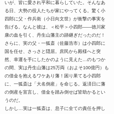
いが、皆に愛され平和に暮らしていた。そんなあ
る日、大勢の役人たちが家にやってくる。驚く小
四郎に父・作兵衛（小日向文世）が衝撃の事実を
告げる。なんと彼は、＜松平＞小四郎――徳川家
康の血を引く、丹生山藩主の跡継ぎだったのだ！
さらに、実の父・一狐斎（佐藤浩市）は小四郎に
国を任せ、さっさと隠居。庶民から殿様へと突
然、幸運を手にしたかのように見えた…のもつか
の間、実は丹生山藩は25万両（およそ100億円）も
の借金を抱えるワケあり藩！困り果てる小四郎
に、一狐斎は「大名倒産」を命じる。返済日に藩
の倒産を宣言し、借金を踏み倒せば皆助かるとい
うのだ。
しかし…実は一狐斎は、息子に全ての責任を押し