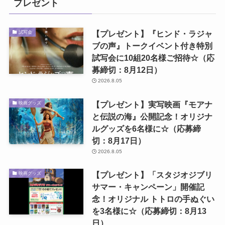
プレゼント
【プレゼント】『ヒンド・ラジャ
試写会
ブの声』トークイベント付き特別
試写会に10組20名様ご招待☆（応
募締切：8月12日）
2026.8.05
【プレゼント】実写映画『モアナ
映画グッズ
と伝説の海』公開記念！オリジナ
ルグッズを6名様に☆（応募締
切：8月17日）
2026.8.05
【プレゼント】「スタジオジブリ
映画グッズ
サマー・キャンペーン」開催記
念！オリジナル トトロの手ぬぐい
を3名様に☆（応募締切：8月13
日）