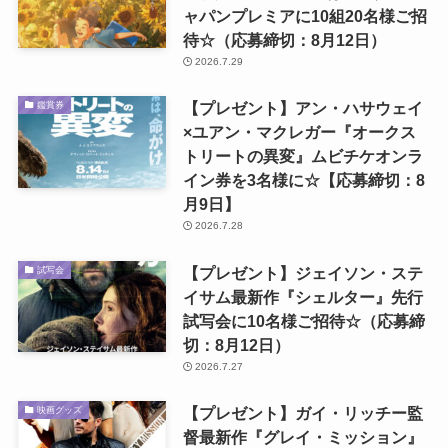
ャパンプレミアに10組20名様ご招
待☆（応募締切：8月12日）
2026.7.29
【プレゼント】アン・ハサウェイ
鑑賞券
×ユアン・マクレガー『オークス
トリートの異変』ムビチケオンラ
イン券を3名様に☆【応募締切：8
月9日】
2026.7.28
【プレゼント】ジェイソン・ステ
試写会
イサム最新作『シェルター』先行
試写会に10名様ご招待☆（応募締
切：8月12日）
2026.7.27
【プレゼント】ガイ・リッチー監
映画グッズ
督最新作『グレイ・ミッション』