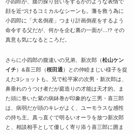
小四郎が、腹の探り合いをするかのような表情で
顔を近づけるコミカルなシーンも。藩を救う為に
小四郎に「大名倒産」つまり計画倒産をするよう
命令する父だが、何かを企む裏の一面が…!? その
真意も気になるところだ。
さらに小四郎の腹違いの兄弟、新次郎（
松山ケン
イチ
）&喜三郎（
桜田通
）との仲睦まじい様子を捉
えた3ショットも。兄で松平家の次男・新次郎は、
鼻垂れのうつけ者だが庭造りの才能は天才的。ま
た頭に巻いた紫の病鉢巻が印象的な三男・喜三郎
は、病弱だが頭のキレがよく、ユーモラスな感性
の持ち主。真っ直ぐで明るいオーラを放つ新次郎
と、相談相手として優しく寄り添う喜三郎に囲ま