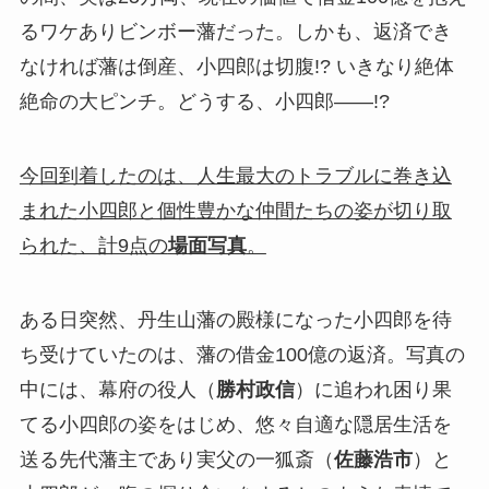
るワケありビンボー藩だった。しかも、返済でき
なければ藩は倒産、小四郎は切腹!? いきなり絶体
絶命の大ピンチ。どうする、小四郎――!?
今回到着したのは、人生最大のトラブルに巻き込
まれた小四郎と個性豊かな仲間たちの姿が切り取
られた、計9点の
場面写真
。
ある日突然、丹生山藩の殿様になった小四郎を待
ち受けていたのは、藩の借金100億の返済。写真の
中には、幕府の役人（
勝村政信
）に追われ困り果
てる小四郎の姿をはじめ、悠々自適な隠居生活を
送る先代藩主であり実父の一狐斎（
佐藤浩市
）と