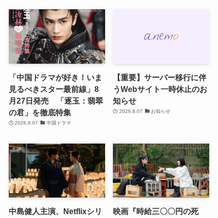
「中国ドラマが好き！いま
【重要】サーバー移行に伴
見るべきスター最前線」8
うWebサイト一時休止のお
月27日発売 「逐玉：翡翠
知らせ
の君」を徹底特集
2026.8.07
お知らせ
2026.8.07
中国ドラマ
中島健人主演、Netflixシリ
映画『時給三〇〇円の死