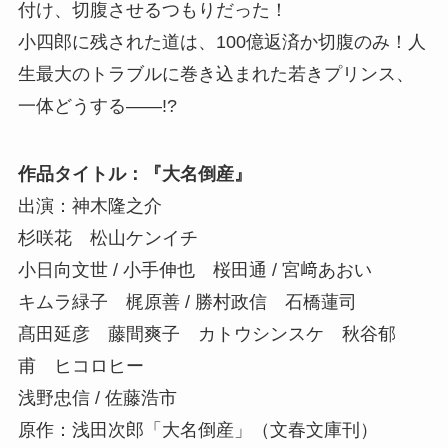
付け、切腹させるつもりだった！
小四郎に残された道は、100億返済か切腹のみ！人
生最大のトラブルに巻き込まれた若きプリンス、
一体どうする――!?
作品タイトル：『大名倒産』
出演：神木隆之介
杉咲花 松山ケンイチ
小日向文世 / 小手伸也 桜田通 / 宮﨑あおい
キムラ緑子 梶原善 / 勝村政信 石橋蓮司
髙田延彦 藤間爽子 カトウシンスケ 秋谷郁
甫 ヒコロヒー
浅野忠信 / 佐藤浩市
原作：浅田次郎「大名倒産」（文春文庫刊）