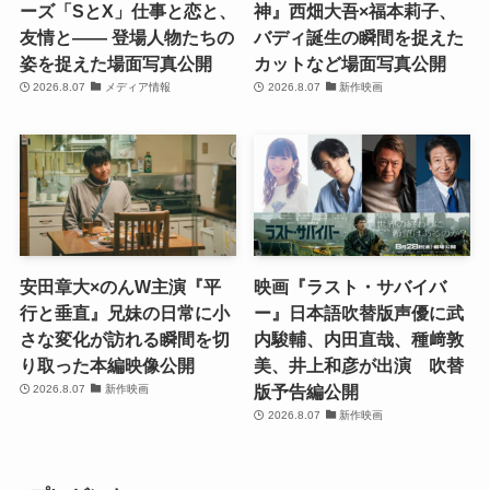
ーズ「SとX」仕事と恋と、
神』西畑大吾×福本莉子、
友情と―― 登場人物たちの
バディ誕生の瞬間を捉えた
姿を捉えた場面写真公開
カットなど場面写真公開
2026.8.07
メディア情報
2026.8.07
新作映画
安田章大×のんW主演『平
映画『ラスト・サバイバ
行と垂直』兄妹の日常に小
ー』日本語吹替版声優に武
さな変化が訪れる瞬間を切
内駿輔、内田直哉、種﨑敦
り取った本編映像公開
美、井上和彦が出演 吹替
版予告編公開
2026.8.07
新作映画
2026.8.07
新作映画