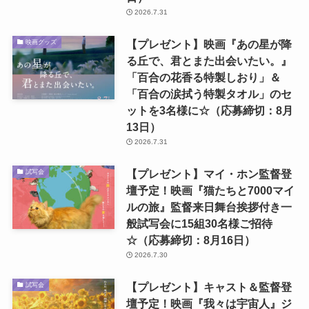
2026.7.31
【プレゼント】映画『あの星が降
映画グッズ
る丘で、君とまた出会いたい。』
「百合の花香る特製しおり」＆
「百合の涙拭う特製タオル」のセ
ットを3名様に☆（応募締切：8月
13日）
2026.7.31
【プレゼント】マイ・ホン監督登
試写会
壇予定！映画『猫たちと7000マイ
ルの旅』監督来日舞台挨拶付き一
般試写会に15組30名様ご招待
☆（応募締切：8月16日）
2026.7.30
【プレゼント】キャスト＆監督登
試写会
壇予定！映画『我々は宇宙人』ジ