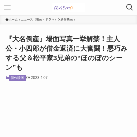
ホーム
ニュース（映画・ドラマ）
新作映画
『大名倒産』場面写真一挙解禁！主人
公・小四郎が借金返済に大奮闘！悪巧み
する父＆松平家3兄弟の“ほのぼのシー
ン”も
2023.4.07
新作映画