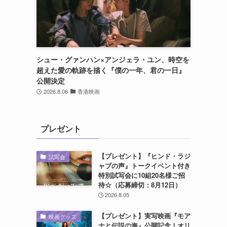
シュー・グァンハン×アンジェラ・ユン、時空を
超えた愛の軌跡を描く『僕の一年、君の一日』
公開決定
2026.8.06
香港映画
プレゼント
【プレゼント】『ヒンド・ラジ
試写会
ャブの声』トークイベント付き
特別試写会に10組20名様ご招
待☆（応募締切：8月12日）
2026.8.05
【プレゼント】実写映画『モア
映画グッズ
ナと伝説の海』公開記念！オリ