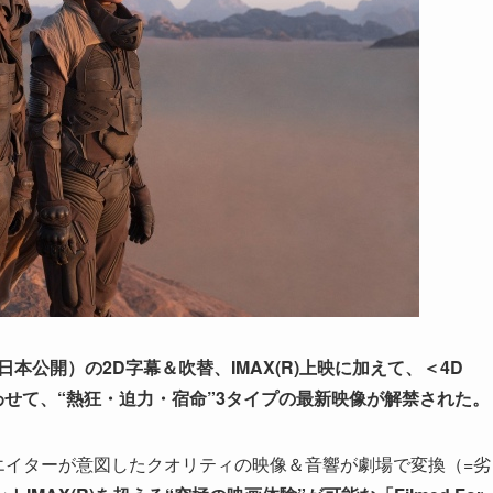
)日本公開）の2D字幕＆吹替、IMAX(R)上映に加えて、＜4D
定。あわせて、“熱狂・迫力・宿命”3タイプの最新映像が解禁された。
リエイターが意図したクオリティの映像＆音響が劇場で変換（=劣