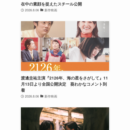
在中の素顔を捉えたスチール公開
2026.8.06
新作映画
渡邊圭祐主演『2126年、海の星をさがして』11
月13日より全国公開決定 葵わかなコメント到
着
2026.8.06
新作映画