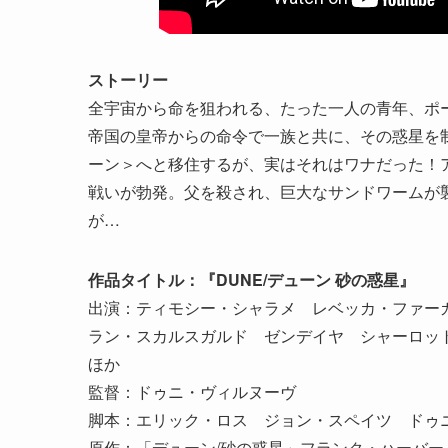
ストーリー
全宇宙から命を狙われる、たった一人の青年、ポー
帝国の皇帝からの命令で一族と共に、その惑星を
ーン＞へと移住するが、実はそれはワナだった！
戦いが勃発。父を殺され、巨大なサンドワームが
が…
作品タイトル：『DUNE/デューン 砂の惑星』
出演：ティモシー・シャラメ レベッカ・ファー
ラン・スカルスガルド ゼンデイヤ シャーロッ
ほか
監督：ドゥニ・ヴィルヌーヴ
脚本：エリック・ロス ジョン・スペイツ ドゥ
原作：「デューン/砂の惑星」フランク・ハーバー