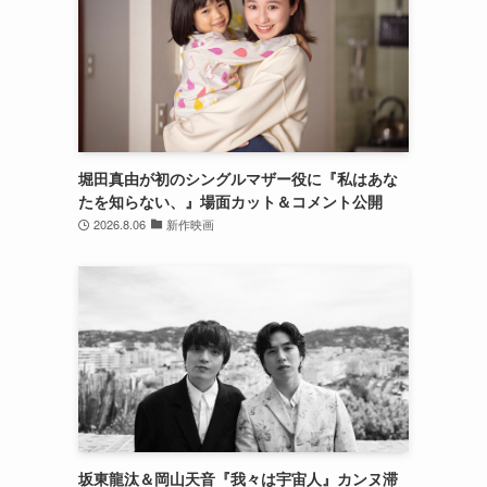
堀田真由が初のシングルマザー役に『私はあな
たを知らない、』場面カット＆コメント公開
2026.8.06
新作映画
坂東龍汰＆岡山天音『我々は宇宙人』カンヌ滞