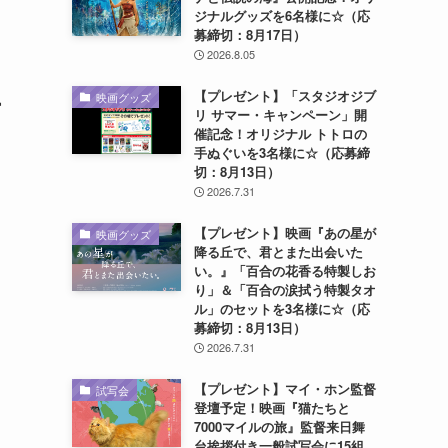
ジナルグッズを6名様に☆（応
募締切：8月17日）
2026.8.05
【プレゼント】「スタジオジブ
映画グッズ
宙
リ サマー・キャンペーン」開
催記念！オリジナル トトロの
手ぬぐいを3名様に☆（応募締
切：8月13日）
2026.7.31
【プレゼント】映画『あの星が
映画グッズ
降る丘で、君とまた出会いた
い。』「百合の花香る特製しお
り」＆「百合の涙拭う特製タオ
ル」のセットを3名様に☆（応
募締切：8月13日）
2026.7.31
【プレゼント】マイ・ホン監督
試写会
登壇予定！映画『猫たちと
7000マイルの旅』監督来日舞
台挨拶付き一般試写会に15組