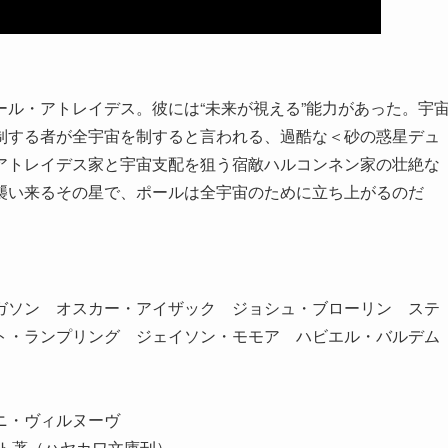
ル・アトレイデス。彼には“未来が視える”能力があった。宇
制する者が全宇宙を制すると言われる、過酷な＜砂の惑星デュ
アトレイデス家と宇宙支配を狙う宿敵ハルコンネン家の壮絶な
襲い来るその星で、ポールは全宇宙のために立ち上がるのだ
ガソン オスカー・アイザック ジョシュ・ブローリン ステ
ト・ランプリング ジェイソン・モモア ハビエル・バルデム
ニ・ヴィルヌーヴ
ト著（ハヤカワ文庫刊）