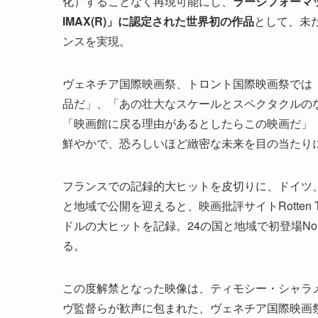
化）することなく再現可能にし、
ラージフォーマット
IMAX(R)」に認定された世界初の作品
として、未
ンスを実現。
ヴェネチア国際映画祭、トロント国際映画祭では「
品だ」、「あの壮大なスケールとスペクタクルの
「映画館に戻る理由があるとしたらこの映画だ」（
鮮やかで、恐ろしいほど緻密な未来を目の当たりにした」
フランスでの記録的大ヒットを皮切りに、ドイツ
と地域で公開を迎えると、映画批評サイトRotten T
ドルの大ヒットを記録。24の国と地域で初登場N
る。
この度解禁となった映像は、ティモシー・シャラ
ヴ監督らが歓声に包まれた、ヴェネチア国際映画