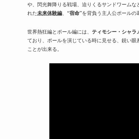
や、閃光舞降りる戦場、迫りくるサンドワームな
れた
未来体験編
、
“宿命”
を背負う主人公ポールの
世界熱狂編とポール編には、
ティモシー・シャラ
ており、ポールを演じている時に見せる、鋭い眼
ことが出来る。