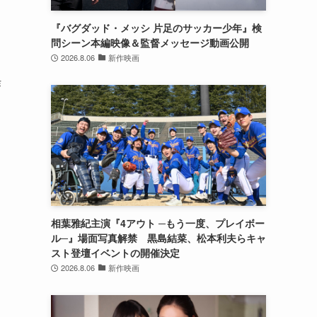
『バグダッド・メッシ 片足のサッカー少年』検
問シーン本編映像＆監督メッセージ動画公開
2026.8.06
新作映画
作
相葉雅紀主演『4アウト ─もう一度、プレイボー
ル─』場面写真解禁 黒島結菜、松本利夫らキャ
スト登壇イベントの開催決定
2026.8.06
新作映画