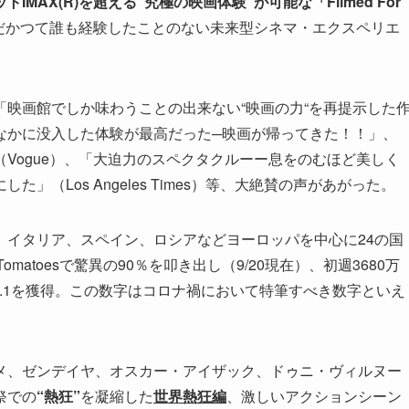
IMAX(R)を超える“究極の映画体験”が可能な「Filmed For
だかつて誰も経験したことのない未来型シネマ・エクスペリエ
映画館でしか味わうことの出来ない“映画の力“を再提示した
なかに没入した体験が最高だった─映画が帰ってきた！！」、
Vogue）、「大迫力のスペクタクルーー息をのむほど美しく
（Los Angeles Times）等、大絶賛の声があがった。
、イタリア、スペイン、ロシアなどヨーロッパを中心に24の国
omatoesで驚異の90％を叩き出し（9/20現在）、初週3680万
o.1を獲得。この数字はコロナ禍において特筆すべき数字といえ
メ、ゼンデイヤ、オスカー・アイザック、ドゥニ・ヴィルヌー
祭での
“熱狂”
を凝縮した
世界熱狂編
、激しいアクションシーン