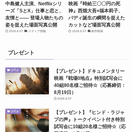
中島健人主演、Netflixシリ
映画『時給三〇〇円の死
ーズ「SとX」仕事と恋と、
神』西畑大吾×福本莉子、
友情と―― 登場人物たちの
バディ誕生の瞬間を捉えた
姿を捉えた場面写真公開
カットなど場面写真公開
2026.8.07
メディア情報
2026.8.07
新作映画
プレゼント
【プレゼント】ドキュメンタリー
試写会
映画『戦場0地点』特別試写会に
40組80名様ご招待☆（応募締切：
8月19日）
2026.8.07
【プレゼント】『ヒンド・ラジャ
試写会
ブの声』トークイベント付き特別
試写会に10組20名様ご招待☆（応