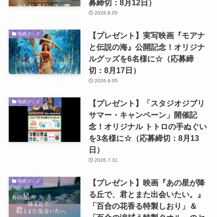
募締切：8月12日）
2026.8.05
【プレゼント】実写映画『モアナ
映画グッズ
と伝説の海』公開記念！オリジナ
ルグッズを6名様に☆（応募締
切：8月17日）
2026.8.05
【プレゼント】「スタジオジブリ
映画グッズ
サマー・キャンペーン」開催記
念！オリジナル トトロの手ぬぐい
を3名様に☆（応募締切：8月13
日）
2026.7.31
【プレゼント】映画『あの星が降
映画グッズ
る丘で、君とまた出会いたい。』
「百合の花香る特製しおり」＆