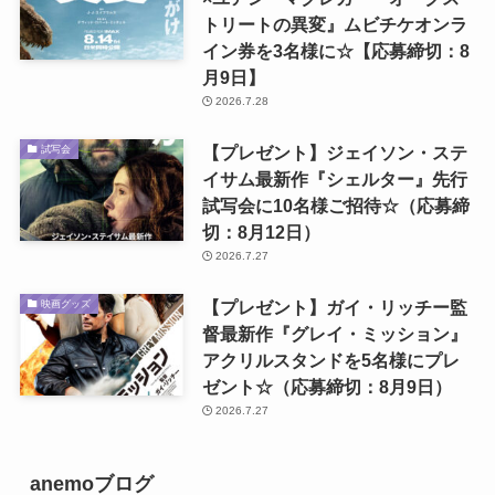
トリートの異変』ムビチケオンラ
イン券を3名様に☆【応募締切：8
月9日】
2026.7.28
【プレゼント】ジェイソン・ステ
試写会
イサム最新作『シェルター』先行
試写会に10名様ご招待☆（応募締
切：8月12日）
2026.7.27
【プレゼント】ガイ・リッチー監
映画グッズ
督最新作『グレイ・ミッション』
アクリルスタンドを5名様にプレ
ゼント☆（応募締切：8月9日）
2026.7.27
anemoブログ