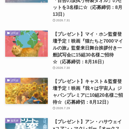
「百合の涙拭う特製タオル」のセ
ットを3名様に☆（応募締切：8月
13日）
2026.7.31
【プレゼント】マイ・ホン監督登
試写会
壇予定！映画『猫たちと7000マイ
ルの旅』監督来日舞台挨拶付き一
般試写会に15組30名様ご招待
☆（応募締切：8月16日）
2026.7.30
【プレゼント】キャスト＆監督登
試写会
壇予定！映画『我々は宇宙人』ジ
ャパンプレミアに10組20名様ご招
待☆（応募締切：8月12日）
2026.7.29
【プレゼント】アン・ハサウェイ
鑑賞券
×ユアン・マクレガー『オークス