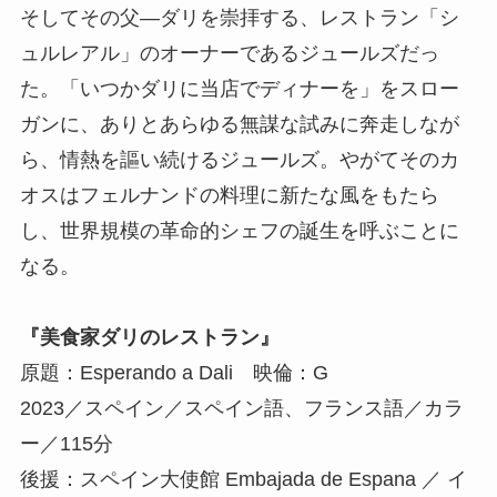
そしてその父—ダリを崇拝する、レストラン「シ
ュルレアル」のオーナーであるジュールズだっ
た。「いつかダリに当店でディナーを」をスロー
ガンに、ありとあらゆる無謀な試みに奔走しなが
ら、情熱を謳い続けるジュールズ。やがてそのカ
オスはフェルナンドの料理に新たな風をもたら
し、世界規模の革命的シェフの誕生を呼ぶことに
なる。
『美食家ダリのレストラン』
原題：Esperando a Dali 映倫：G
2023／スペイン／スペイン語、フランス語／カラ
ー／115分
後援：スペイン大使館 Embajada de Espana ／ イ