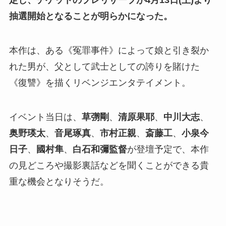
定し、チケットのプレリザーブが4月13日(土)より
抽選開始となることが明らかになった。
本作は、ある《冤罪事件》によって娘と引き裂か
れた男が、父として武士としての誇りを賭けた
《復讐》を描くリベンジエンタテイメント。
イベント当日は、
草彅剛
、
清原果耶
、
中川大志
、
奥野瑛太
、
音尾琢真
、
市村正親
、
斎藤工
、
小泉今
日子
、
國村隼
、
白石和彌監督
が登壇予定で、本作
の見どころや撮影裏話などを聞くことができる貴
重な機会となりそうだ。