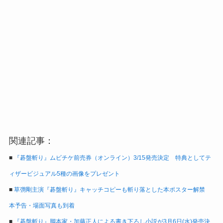
関連記事：
■
『碁盤斬り』ムビチケ前売券（オンライン）3/15発売決定 特典としてテ
ィザービジュアル5種の画像をプレゼント
■
草彅剛主演『碁盤斬り』キャッチコピーも斬り落とした本ポスター解禁
本予告・場面写真も到着
■
『碁盤斬り』脚本家・加藤正人による書き下ろし小説が3月6日(水)発売決