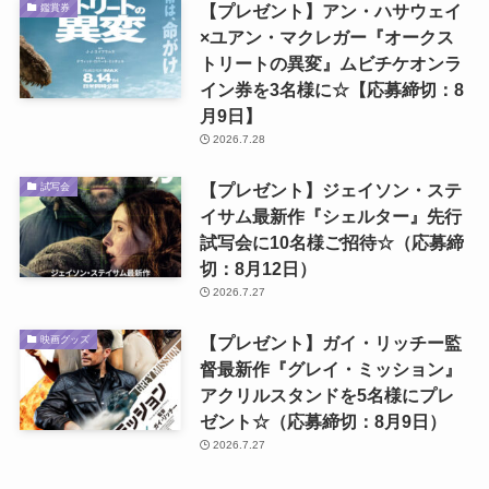
【プレゼント】アン・ハサウェイ
鑑賞券
×ユアン・マクレガー『オークス
トリートの異変』ムビチケオンラ
イン券を3名様に☆【応募締切：8
月9日】
2026.7.28
【プレゼント】ジェイソン・ステ
試写会
イサム最新作『シェルター』先行
試写会に10名様ご招待☆（応募締
切：8月12日）
2026.7.27
【プレゼント】ガイ・リッチー監
映画グッズ
督最新作『グレイ・ミッション』
アクリルスタンドを5名様にプレ
ゼント☆（応募締切：8月9日）
2026.7.27