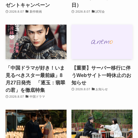
ゼントキャンペーン
日）
2026.8.07
新作映画
2026.8.07
試写会
「中国ドラマが好き！いま
【重要】サーバー移行に伴
見るべきスター最前線」8
うWebサイト一時休止のお
月27日発売 「逐玉：翡翠
知らせ
の君」を徹底特集
2026.8.07
お知らせ
2026.8.07
中国ドラマ