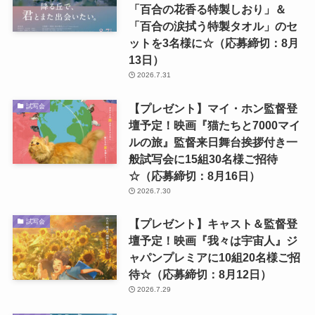
「百合の花香る特製しおり」＆
「百合の涙拭う特製タオル」のセ
ットを3名様に☆（応募締切：8月
13日）
2026.7.31
【プレゼント】マイ・ホン監督登
試写会
壇予定！映画『猫たちと7000マイ
ルの旅』監督来日舞台挨拶付き一
般試写会に15組30名様ご招待
☆（応募締切：8月16日）
2026.7.30
【プレゼント】キャスト＆監督登
試写会
壇予定！映画『我々は宇宙人』ジ
ャパンプレミアに10組20名様ご招
待☆（応募締切：8月12日）
2026.7.29