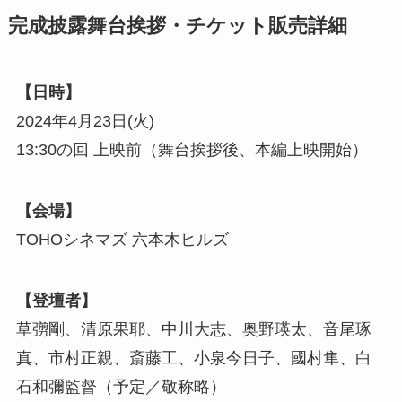
完成披露舞台挨拶・チケット販売詳細
【日時】
2024年4月23日(火)
13:30の回 上映前（舞台挨拶後、本編上映開始）
【会場】
TOHOシネマズ 六本木ヒルズ
【登壇者】
草彅剛、清原果耶、中川大志、奥野瑛太、音尾琢
真、市村正親、斎藤工、小泉今日子、國村隼、白
石和彌監督（予定／敬称略）