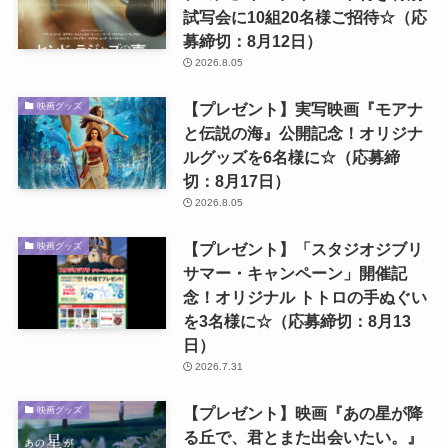
試写会に10組20名様ご招待☆（応
募締切：8月12日）
2026.8.05
【プレゼント】実写映画『モアナ
映画グッズ
と伝説の海』公開記念！オリジナ
ルグッズを6名様に☆（応募締
切：8月17日）
2026.8.05
【プレゼント】「スタジオジブリ
映画グッズ
サマー・キャンペーン」開催記
念！オリジナル トトロの手ぬぐい
を3名様に☆（応募締切：8月13
日）
2026.7.31
【プレゼント】映画『あの星が降
映画グッズ
る丘で、君とまた出会いたい。』