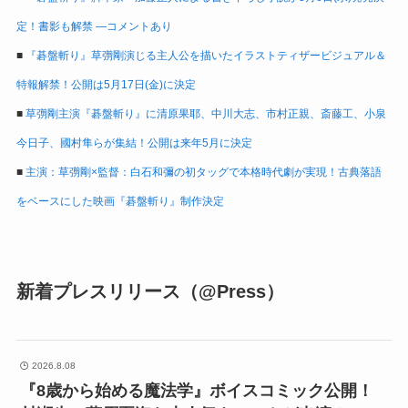
定！書影も解禁 ―コメントあり
■
『碁盤斬り』草彅剛演じる主人公を描いたイラストティザービジュアル＆
特報解禁！公開は5月17日(金)に決定
■
草彅剛主演『碁盤斬り』に清原果耶、中川大志、市村正親、斎藤工、小泉
今日子、國村隼らが集結！公開は来年5月に決定
■
主演：草彅剛×監督：白石和彌の初タッグで本格時代劇が実現！古典落語
をベースにした映画『碁盤斬り』制作決定
新着プレスリリース（@Press）
2026.8.08
『8歳から始める魔法学』ボイスコミック公開！