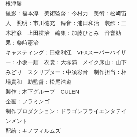
根津勝
撮影：福本淳 美術監督：今村力 美術：松﨑宙
人 照明：市川徳充 録音：浦田和治 装飾：三
木雅彦 上田耕治 編集：加藤ひとみ 音響効
果：柴﨑憲治
キャスティング：田端利江 VFXスーパーバイザ
ー：小坂一順 衣裳：大塚満 メイク床山：山下
みどり スクリプター：中須彩音 制作担当：相
場貴和 助監督：松尾浩道
製作：木下グループ CULEN
企画：フラミンゴ
制作プロダクション：ドラゴンフライエンタテイ
ンメント
配給：キノフィルムズ