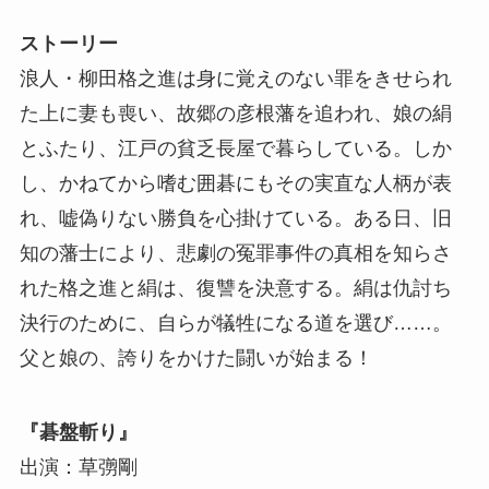
ストーリー
浪人・柳田格之進は身に覚えのない罪をきせられ
た上に妻も喪い、故郷の彦根藩を追われ、娘の絹
とふたり、江戸の貧乏長屋で暮らしている。しか
し、かねてから嗜む囲碁にもその実直な人柄が表
れ、嘘偽りない勝負を心掛けている。ある日、旧
知の藩士により、悲劇の冤罪事件の真相を知らさ
れた格之進と絹は、復讐を決意する。絹は仇討ち
決行のために、自らが犠牲になる道を選び……。
父と娘の、誇りをかけた闘いが始まる！
『碁盤斬り』
出演：草彅剛