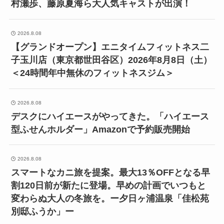
村瀬歩、藤原夏海ら大人気キャストが出演！
2026.8.08
【グランドオープン】エニタイムフィットネス二
子玉川店（東京都世田谷区）2026年8月8日（土）
＜24時間年中無休のフィットネスジム＞
2026.8.08
デスクにハイエースがやってきた。「ハイエース
型ふせんホルダー」Amazonで予約販売開始
2026.8.08
スマートなカニ旅を提案。最大13％OFFとなる早
割120日前が新たに登場。早めの計画でいつもと
変わらぬ大人の冬旅を。ー夕日ヶ浦温泉「佳松苑
別邸ふうか」ー