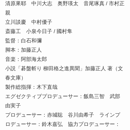
清原果耶 中川大志 奥野瑛太 音尾琢真 / 市村正
親
立川談慶 中村優子
斎藤工 小泉今日子 / 國村隼
監督：白石和彌
脚本：加藤正人
音楽：阿部海太郎
小説「碁盤斬り 柳田格之進異聞」加藤正人 著（文
春文庫）
製作総指揮：木下直哉
エグゼクティブプロデューサー：飯島三智 武部
由実子
プロデューサー：赤城聡 谷川由希子 ラインプ
ロデューサー：鈴木嘉弘 協力プロデューサー：