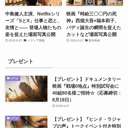
中島健人主演、Netflixシリ
映画『時給三〇〇円の死
ーズ「SとX」仕事と恋と、
神』西畑大吾×福本莉子、
友情と―― 登場人物たちの
バディ誕生の瞬間を捉えた
姿を捉えた場面写真公開
カットなど場面写真公開
2026.8.07
メディア情報
2026.8.07
新作映画
プレゼント
【プレゼント】ドキュメンタリー
試写会
映画『戦場0地点』特別試写会に
40組80名様ご招待☆（応募締切：
8月19日）
2026.8.07
【プレゼント】『ヒンド・ラジャ
試写会
ブの声』トークイベント付き特別