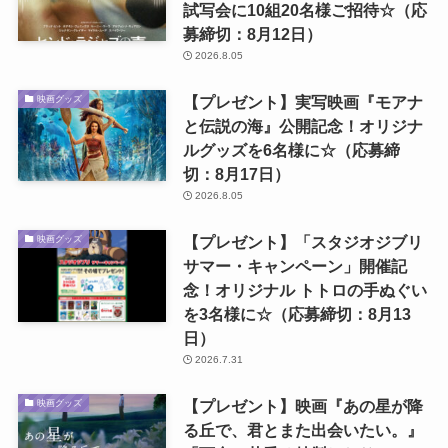
試写会に10組20名様ご招待☆（応
募締切：8月12日）
2026.8.05
【プレゼント】実写映画『モアナ
映画グッズ
と伝説の海』公開記念！オリジナ
ルグッズを6名様に☆（応募締
切：8月17日）
2026.8.05
【プレゼント】「スタジオジブリ
映画グッズ
サマー・キャンペーン」開催記
念！オリジナル トトロの手ぬぐい
を3名様に☆（応募締切：8月13
日）
2026.7.31
【プレゼント】映画『あの星が降
映画グッズ
る丘で、君とまた出会いたい。』