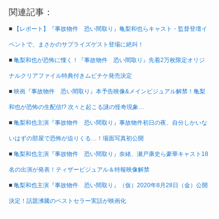
関連記事：
■
【レポート】『事故物件 恐い間取り』亀梨和也らキャスト・監督登壇イ
ベントで、まさかのサプライズゲスト登場に絶叫！
■
亀梨和也が恐怖に慄く！『事故物件 恐い間取り』先着2万枚限定オリジ
ナルクリアファイル特典付きムビチケ発売決定
■
映画『事故物件 恐い間取り』本予告映像&メインビジュアル解禁！亀梨
和也が恐怖の生配信!? 次々と起こる謎の怪奇現象…
■
亀梨和也主演『事故物件 恐い間取り』事故物件初日の夜、自分しかいな
いはずの部屋で恐怖が迫りくる…！場面写真初公開
■
亀梨和也主演『事故物件 恐い間取り』奈緒、瀬戸康史ら豪華キャスト18
名の出演が発表！ティザービジュアル＆特報映像解禁
■
亀梨和也主演『事故物件 恐い間取り』（仮）2020年8月28日（金）公開
決定！話題沸騰のベストセラー実話が映画化