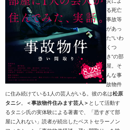
災によ
る死亡
事故等
があっ
た“いわ
くつ
き”の部
屋。そ
んな事
故物件
に住み続けている1人の芸人がいる。彼の名は
松原
タニシ
。
＜事故物件住みます芸人＞
として活動す
るタニシ氏の実体験による著書で、「恐すぎて部
屋に入れない」読者が続出したベストセラーノン