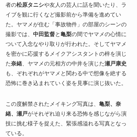
者の
松原タニシ
や友人の芸人に話を聞いたり、ラ
イブを観に行くなど撮影前から準備を進めてい
た。ヤマメが住む「事故物件」の部屋のシーンの
撮影では、
中田監督
と
亀梨
の間でヤマメの心情に
ついて入念なやり取りが行われた。そしてヤマメ
を密かに応援するメイクアシスタントの梓を演じ
た
奈緒
、ヤマメの元相方の中井を演じた
瀬戸康史
も、ぞれぞれがヤマメと関わる中で想像を絶する
恐怖に巻き込まれていく姿を見事に演じ抜いた。
この度解禁されたメイキング写真は、
亀梨、奈
緒、瀬戸
がそれぞれ迫り来る恐怖を感じながら演
技に挑む様子を捉えた、緊張感溢れる写真となっ
ている。