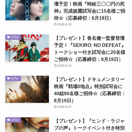
壇予定！映画『時給三〇〇円の死
神』完成披露試写会に15名様ご招
待☆（応募締切：8月19日）
2026.8.10
【プレゼント】沓名健一監督登壇
試写会
予定！『SEKIRO: NO DEFEAT』
トークショー付き試写会に20名様
ご招待☆（応募締切：8月19日）
2026.8.10
【プレゼント】ドキュメンタリー
試写会
映画『戦場0地点』特別試写会に
40組80名様ご招待☆（応募締切：
8月19日）
2026.8.07
【プレゼント】『ヒンド・ラジャ
試写会
ブの声』トークイベント付き特別