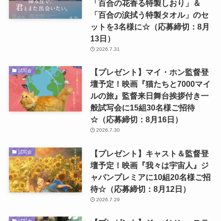
「百合の花香る特製しおり」＆
「百合の涙拭う特製タオル」のセ
ットを3名様に☆（応募締切：8月
13日）
2026.7.31
【プレゼント】マイ・ホン監督登
試写会
壇予定！映画『猫たちと7000マイ
ルの旅』監督来日舞台挨拶付き一
般試写会に15組30名様ご招待
☆（応募締切：8月16日）
2026.7.30
【プレゼント】キャスト＆監督登
試写会
壇予定！映画『我々は宇宙人』ジ
ャパンプレミアに10組20名様ご招
待☆（応募締切：8月12日）
2026.7.29
試写会