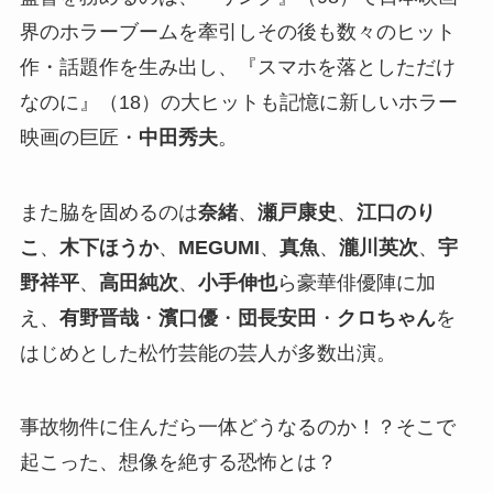
界のホラーブームを牽引しその後も数々のヒット
作・話題作を生み出し、『スマホを落としただけ
なのに』（18）の大ヒットも記憶に新しいホラー
映画の巨匠・
中田秀夫
。
また脇を固めるのは
奈緒
、
瀬戸康史
、
江口のり
こ
、
木下ほうか
、
MEGUMI
、
真魚
、
瀧川英次
、
宇
野祥平
、
高田純次
、
小手伸也
ら豪華俳優陣に加
え、
有野晋哉
・
濱口優
・
団長安田
・
クロちゃん
を
はじめとした松竹芸能の芸人が多数出演。
事故物件に住んだら一体どうなるのか！？そこで
起こった、想像を絶する恐怖とは？