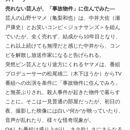
売れない芸人が、「事故物件」に住んでみた―
芸人の山野ヤマメ（亀梨和也）は、中井大佐（瀬
戸康史）とお笑いコンビ＜ジョナサンズ＞を組ん
でいたが、全く売れず、結成から10年目となり、
これ以上続けても無理だと感じた中井から、コン
ビを解散し放送作家になると告げられる。
突然ピン芸人となり途方にくれるヤマメは、番組
プロデューサーの松尾雄二（木下ほうか）からTV
番組への出演を条件に「事故物件に住んでみろ」
と無茶ぶりされ、殺人事件が起きた物件で暮らす
ことに。そこは一見普通の部屋だったが、初日の
夜、撮影した映像には白い“何か”が映っていたり、
音声が乱れたり、様々な怪奇現象が。
OAした番組は盛り上がり、ネタ欲しさにさらなる