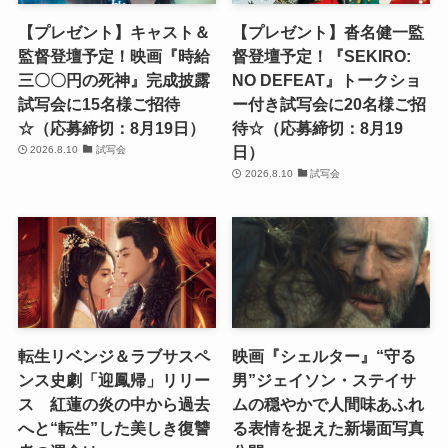
【プレゼント】キャスト＆
【プレゼント】沓名健一監
監督登壇予定！映画『時給
督登壇予定！『SEKIRO:
三〇〇円の死神』完成披露
NO DEFEAT』トークショ
試写会に15名様ご招待
ー付き試写会に20名様ご招
☆（応募締切：8月19日）
待☆（応募締切：8月19
日）
2026.8.10
試写会
2026.8.10
試写会
転生リベンジ＆ラブサスペ
映画『シェルター』“守る
ンス史劇「迎鳳帰」リリー
男”ジェイソン・ステイサ
ス 紅蓮の炎の中から過去
ムの穏やかで人間味あふれ
へと“転生”した美しき復讐
る表情を捉えた新場面写真