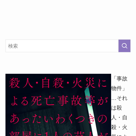
「事故
物件」
…それ
は殺
人・自
殺・火