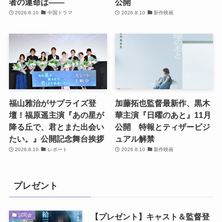
者の運命は――
公開
2026.8.10
中国ドラマ
2026.8.10
新作映画
福山雅治がサプライズ登
加藤拓也監督最新作、黒木
壇！福原遥主演『あの星が
華主演『日曜のあと』11月
降る丘で、君とまた出会い
公開 特報とティザービジ
たい。』公開記念舞台挨拶
ュアル解禁
2026.8.10
レポート
2026.8.10
新作映画
プレゼント
【プレゼント】キャスト＆監督登
試写会