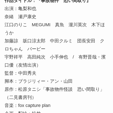
作品タイトル：『事故物件 恐い間取り』
出演：亀梨和也
奈緒 瀬戸康史
江口のりこ MEGUMI 真魚 瀧川英次 木下ほ
うか
加藤諒 坂口涼太郎 中田クルミ 団長安田 ク
ロちゃん バービー
宇野祥平 高田純次 小手伸也 / 有野晋哉・濱
口優（友情出演）
監督：中田秀夫
脚本：ブラジリィー・アン・山田
原作：松原タニシ「事故物件怪談 恐い間取り」
（二見書房刊）
音楽：fox capture plan