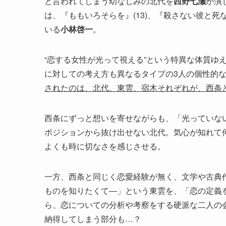
と言われてしまう幼なじみの北代を
西野七瀬
が演
は、『ももいろそらを』(13)、『殺さない彼と死
いる
小林啓一
。
“恋する女性が光って視える”という特異な体質ゆ
に対しての考え方も異なるタイプの3人の個性的な
されたのは、北代、東雲、宿木それぞれが、西条
西条にずっと想いを寄せながらも、「光っていな
ポジションから抜け出せない北代。気心が知れて
よくも時に切なさを感じさせる。
一方、西条と同じく恋愛経験が無く、文学や古典
ものを知りたくて―」という東雲を、「恋の定義
ら、恋についての分析や考察をする硬派な二人の
納得してしまう部分も…？