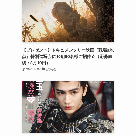
【プレゼント】ドキュメンタリー映画『戦場0地
点』特別試写会に40組80名様ご招待☆（応募締
切：8月19日）
2026.8.07
試写会