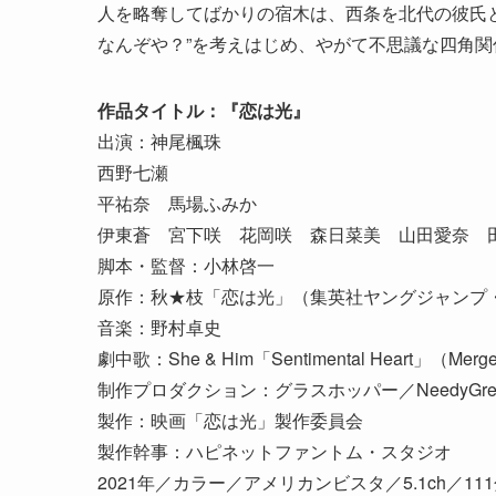
人を略奪してばかりの宿木は、西条を北代の彼氏と
なんぞや？”を考えはじめ、やがて不思議な四角関
作品タイトル：『恋は光』
出演：神尾楓珠
西野七瀬
平祐奈 馬場ふみか
伊東蒼 宮下咲 花岡咲 森日菜美 山田愛奈 
脚本・監督：小林啓一
原作：秋★枝「恋は光」（集英社ヤングジャンプ
音楽：野村卓史
劇中歌：She & Him「Sentimental Heart」（Merge 
制作プロダクション：グラスホッパー／NeedyGre
製作：映画「恋は光」製作委員会
製作幹事：ハピネットファントム・スタジオ
2021年／カラー／アメリカンビスタ／5.1ch／11