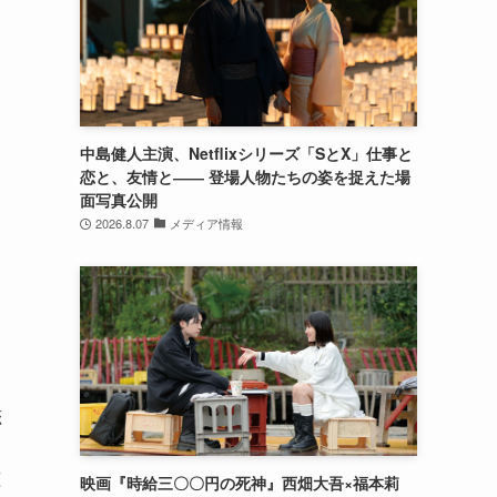
中島健人主演、Netflixシリーズ「SとX」仕事と
恋と、友情と―― 登場人物たちの姿を捉えた場
面写真公開
2026.8.07
メディア情報
恋
恋
映画『時給三〇〇円の死神』西畑大吾×福本莉