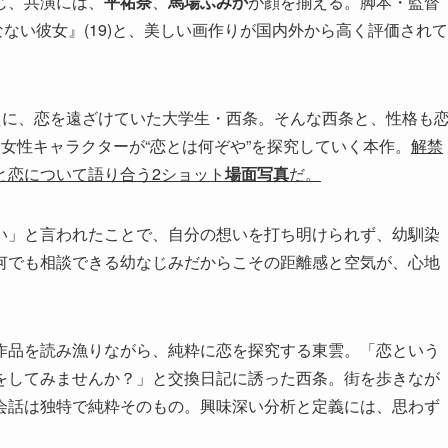
じ、共演には、
平祐奈
、
馬場ふみか
が顔を揃える。脚本・監督
なない彼女』(19)と、美しい画作りが国内外から高く評価されて
えに、恋を遠ざけていた大学生・西条。そんな西条と、性格も
女性キャラクターが“恋とは何ぞや”を探究していく本作。
解禁
と恋について語り合う2ショット
場面写真
だ。
い」と言われたことで、自分の想いを打ち明けられず、幼馴染
何でも相談できる幼なじみだからこその距離感と空気が、心地
作品を読み漁りながら、純粋に恋を探究する東雲。「恋という
をしてみませんか？」と交換日記に誘った西条。街を歩きなが
会話は独特で純粋そのもの。興味深い分析と定義には、思わず