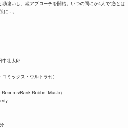
勘違いし、猛アプローチを開始。いつの間にか4人で”恋とは
係に…。
田中壮太郎
・コミックス・ウルトラ刊）
Records/Bank Robber Music）
edy
1分