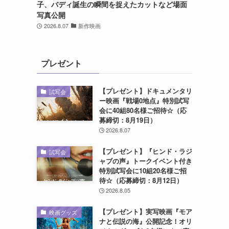
子、バディ誕生の瞬間を捉えたカットなど場面
写真公開
2026.8.07
新作映画
プレゼント
【プレゼント】ドキュメンタリ
試写会
ー映画『戦場0地点』特別試写
会に40組80名様ご招待☆（応
募締切：8月19日）
2026.8.07
【プレゼント】『ヒンド・ラジ
試写会
ャブの声』トークイベント付き
特別試写会に10組20名様ご招
待☆（応募締切：8月12日）
2026.8.05
【プレゼント】実写映画『モア
映画グッズ
ナと伝説の海』公開記念！オリ