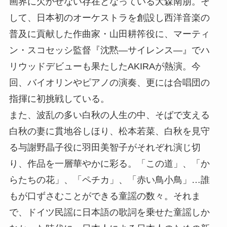
画界に欠かせない存在となっている大森南朋。そ
して、日本初のオーケストラを創設し西洋音楽の
普及に貢献した作曲家・山田耕筰役に、マーティ
ン・スコセッシ監督『沈黙―サイレンス―』でハ
リウッドデビューも果たしたAKIRAが熱演。今
回、バイオリンやピアノの演奏、更には合唱団の
指揮に初挑戦している。
また、波乱の多い白秋の人生の中、そばで支える
白秋の妻に貫地谷しほり、松本若菜、白秋を見守
る与謝野晶子役に羽田美智子がそれぞれ演じ切
り、作品を一層華やかに彩る。「この道」、「か
らたちの花」、「ペチカ」、「赤い鳥小鳥」…誰
もが口ずさむことができる童謡の数々。それま
で、ドイツ民謡に日本語の歌詞を乗せた童謡しか