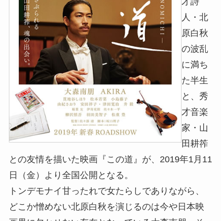
才詩
人・北
原白秋
の波乱
に満ち
た半生
と、秀
才音楽
家・山
田耕筰
との友情を描いた映画『この道』が、2019年1月11
日（金）より全国公開となる。
トンデモナイ甘ったれで女たらしでありながら、
どこか憎めない北原白秋を演じるのは今や日本映