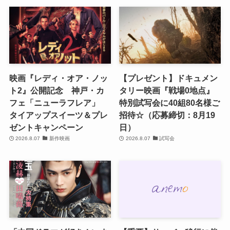
映画『レディ・オア・ノッ
【プレゼント】ドキュメン
ト2』公開記念 神戸・カ
タリー映画『戦場0地点』
フェ「ニューラフレア」
特別試写会に40組80名様ご
タイアップスイーツ＆プレ
招待☆（応募締切：8月19
ゼントキャンペーン
日）
2026.8.07
新作映画
2026.8.07
試写会