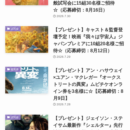
般試写会に15組30名様ご招待
☆（応募締切：8月16日）
2026.7.30
【プレゼント】キャスト＆監督登
試写会
壇予定！映画『我々は宇宙人』ジ
ャパンプレミアに10組20名様ご招
待☆（応募締切：8月12日）
2026.7.29
【プレゼント】アン・ハサウェイ
鑑賞券
×ユアン・マクレガー『オークス
トリートの異変』ムビチケオンラ
イン券を3名様に☆【応募締切：8
月9日】
2026.7.28
【プレゼント】ジェイソン・ステ
試写会
イサム最新作『シェルター』先行