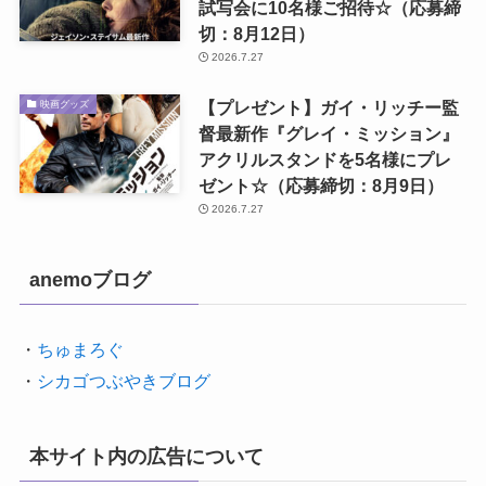
試写会に10名様ご招待☆（応募締
切：8月12日）
2026.7.27
【プレゼント】ガイ・リッチー監
映画グッズ
督最新作『グレイ・ミッション』
アクリルスタンドを5名様にプレ
ゼント☆（応募締切：8月9日）
2026.7.27
anemoブログ
・
ちゅまろぐ
・
シカゴつぶやきブログ
本サイト内の広告について