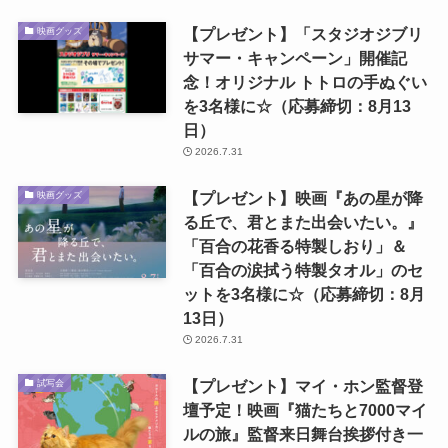
【プレゼント】「スタジオジブリ
映画グッズ
サマー・キャンペーン」開催記
念！オリジナル トトロの手ぬぐい
を3名様に☆（応募締切：8月13
日）
2026.7.31
【プレゼント】映画『あの星が降
映画グッズ
る丘で、君とまた出会いたい。』
「百合の花香る特製しおり」＆
「百合の涙拭う特製タオル」のセ
ットを3名様に☆（応募締切：8月
13日）
2026.7.31
【プレゼント】マイ・ホン監督登
試写会
壇予定！映画『猫たちと7000マイ
ルの旅』監督来日舞台挨拶付き一