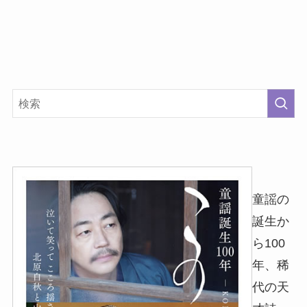
童謡の
誕生か
ら100
年、稀
代の天