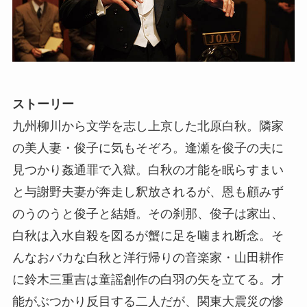
ストーリー
九州柳川から文学を志し上京した北原白秋。隣家
の美人妻・俊子に気もそぞろ。逢瀬を俊子の夫に
見つかり姦通罪で入獄。白秋の才能を眠らすまい
と与謝野夫妻が奔走し釈放されるが、恩も顧みず
のうのうと俊子と結婚。その刹那、俊子は家出、
白秋は入水自殺を図るが蟹に足を噛まれ断念。そ
んなおバカな白秋と洋行帰りの音楽家・山田耕作
に鈴木三重吉は童謡創作の白羽の矢を立てる。才
能がぶつかり反目する二人だが、関東大震災の惨