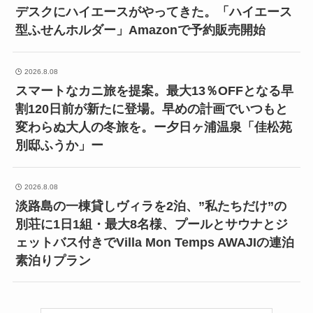
デスクにハイエースがやってきた。「ハイエース
型ふせんホルダー」Amazonで予約販売開始
2026.8.08
スマートなカニ旅を提案。最大13％OFFとなる早
割120日前が新たに登場。早めの計画でいつもと
変わらぬ大人の冬旅を。ー夕日ヶ浦温泉「佳松苑
別邸ふうか」ー
2026.8.08
淡路島の一棟貸しヴィラを2泊、”私たちだけ”の
別荘に1日1組・最大8名様、プールとサウナとジ
ェットバス付きでVilla Mon Temps AWAJIの連泊
素泊りプラン