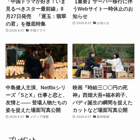
「中国ドラマが好き！いま
【重要】サーバー移行に伴
見るべきスター最前線」8
うWebサイト一時休止のお
月27日発売 「逐玉：翡翠
知らせ
の君」を徹底特集
2026.8.07
お知らせ
2026.8.07
中国ドラマ
中島健人主演、Netflixシリ
映画『時給三〇〇円の死
ーズ「SとX」仕事と恋と、
神』西畑大吾×福本莉子、
友情と―― 登場人物たちの
バディ誕生の瞬間を捉えた
姿を捉えた場面写真公開
カットなど場面写真公開
2026.8.07
メディア情報
2026.8.07
新作映画
プレゼント