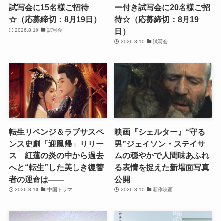
試写会に15名様ご招待
ー付き試写会に20名様ご招
☆（応募締切：8月19日）
待☆（応募締切：8月19
日）
2026.8.10
試写会
2026.8.10
試写会
転生リベンジ＆ラブサスペ
映画『シェルター』“守る
ンス史劇「迎鳳帰」リリー
男”ジェイソン・ステイサ
ス 紅蓮の炎の中から過去
ムの穏やかで人間味あふれ
へと“転生”した美しき復讐
る表情を捉えた新場面写真
者の運命は――
公開
2026.8.10
中国ドラマ
2026.8.10
新作映画