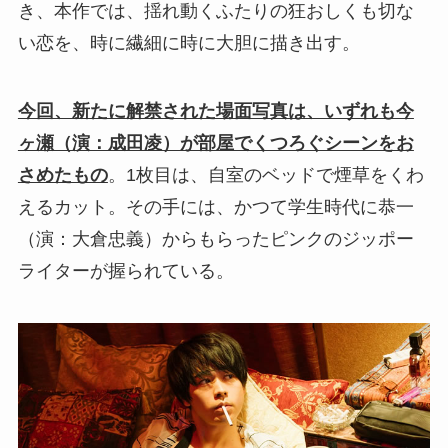
き、本作では、揺れ動くふたりの狂おしくも切な
い恋を、時に繊細に時に大胆に描き出す。
今回、新たに解禁された場面写真は、いずれも今
ヶ瀬（演：成田凌）が部屋でくつろぐシーンをお
さめたもの
。1枚目は、自室のベッドで煙草をくわ
えるカット。その手には、かつて学生時代に恭一
（演：大倉忠義）からもらったピンクのジッポー
ライターが握られている。