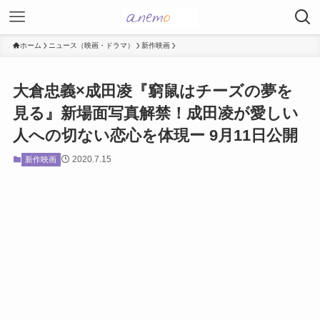
ホーム
ニュース（映画・ドラマ）
新作映画
大倉忠義×成田凌『窮鼠はチーズの夢を
見る』新場面写真解禁！成田凌が愛しい
人への切ない恋心を体現ー 9月11日公開
2020.7.15
新作映画