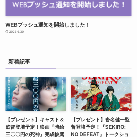
WEBプッシュ通知を開始しました！
2025.6.30
新着記事
【プレゼント】キャスト＆
【プレゼント】沓名健一監
監督登壇予定！映画『時給
督登壇予定！『SEKIRO:
三〇〇円の死神』完成披露
NO DEFEAT』トークショ