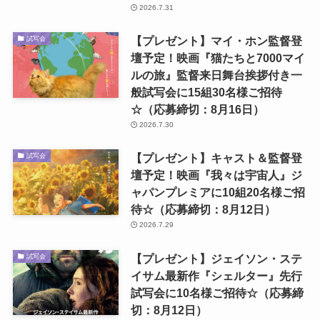
2026.7.31
【プレゼント】マイ・ホン監督登
試写会
壇予定！映画『猫たちと7000マイ
ルの旅』監督来日舞台挨拶付き一
般試写会に15組30名様ご招待
☆（応募締切：8月16日）
2026.7.30
【プレゼント】キャスト＆監督登
試写会
壇予定！映画『我々は宇宙人』ジ
ャパンプレミアに10組20名様ご招
待☆（応募締切：8月12日）
2026.7.29
【プレゼント】ジェイソン・ステ
試写会
イサム最新作『シェルター』先行
試写会に10名様ご招待☆（応募締
切：8月12日）