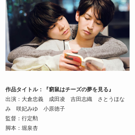
作品タイトル：『窮鼠はチーズの夢を見る』
出演：大倉忠義 成田凌 吉田志織 さとうほな
み 咲妃みゆ 小原徳子
監督：行定勲
脚本：堀泉杏