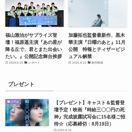
福山雅治がサプライズ登
加藤拓也監督最新作、黒木
壇！福原遥主演『あの星が
華主演『日曜のあと』11月
降る丘で、君とまた出会い
公開 特報とティザービジ
たい。』公開記念舞台挨拶
ュアル解禁
2026.8.10
レポート
2026.8.10
新作映画
プレゼント
【プレゼント】キャスト＆監督登
試写会
壇予定！映画『時給三〇〇円の死
神』完成披露試写会に15名様ご招
待☆（応募締切：8月19日）
2026.8.10