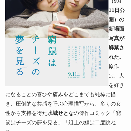
（9月
11日公
開）の
新場面
写真が
解禁さ
れた。
原作
は、人
を好き
になることの喜びや痛みをどこまでも純粋に描
き、圧倒的な共感を呼ぶ心理描写から、多くの女
性から支持を得た
水城せとな
の傑作コミック「窮
鼠はチーズの夢を見る」「俎上の鯉は二度跳ね