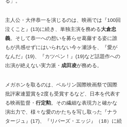
る」。
主人公・大伴恭一を演じるのは、映画では『100回
泣くこと』(13)に続き、単独主演を務める
大倉忠
義
。そして恭一への想いを募らせ葛藤する姿に誰
もが共感せずにはいられない今ヶ瀬渉を、『愛が
なんだ』(19)、『カツベン！』(19)など話題作への
出演が絶えない実力派・
成田凌
が務める。
メガホンを取るのは、ベルリン国際映画祭で国際
批評家連盟賞を2度も受賞するなど、日本を代表す
る映画監督・
行定勲
。その繊細な表現力と確かな
演出力で、様々な愛のかたちを写し取った『ナラ
タージュ』(17)、『リバーズ・エッジ』（18）に続