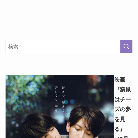
映画
『窮鼠
はチー
ズの夢
を見
る』