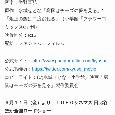
音楽：半野喜弘
原作：水城せとな「窮鼠はチーズの夢を見る」/
「俎上の鯉は二度跳ねる」（小学館「フラワーコ
ミックスα」刊）
映倫区分：R15
配給：ファントム・フィルム
公式サイト：
http://www.phantom-film.com/kyuso/
公式Twitter：
https://twitter.com/kyuso_movie
コピーライト：(C)水城せとな・小学館／映画「窮
鼠はチーズの夢を見る」製作委員会
９月１１日（金）より、ＴＯＨＯシネマズ 日比谷
ほか全国ロードショー