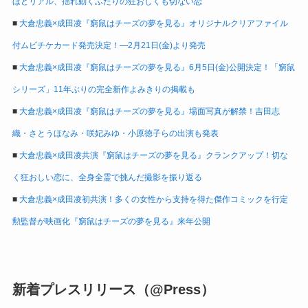
ほどリアル、揺れ動くふたりの狂おしくも切ない恋
■
大倉忠義×成田凌『窮鼠はチーズの夢を見る』オリジナルクリアファイル
付ムビチケカード発売決定！―2月21日(金)より発売
■
大倉忠義×成田凌『窮鼠はチーズの夢を見る』6月5日(金)公開決定！「窮鼠
シリーズ」11年ぶりの完全新作よみきりの掲載も
■
大倉忠義×成田凌『窮鼠はチーズの夢を見る』場面写真が解禁！吉田志
織・さとうほなみ・咲妃みゆ・小原徳子らの出演も発表
■
大倉忠義×成田凌共演『窮鼠はチーズの夢を見る』クランクアップ！切な
く狂おしい恋に、全身全霊で挑んだ撮影を振り返る
■
大倉忠義×成田凌初共演！多くの女性から支持を得た傑作コミックを行定
勲監督が映画化『窮鼠はチーズの夢を見る』来年公開
新着プレスリリース（@Press）