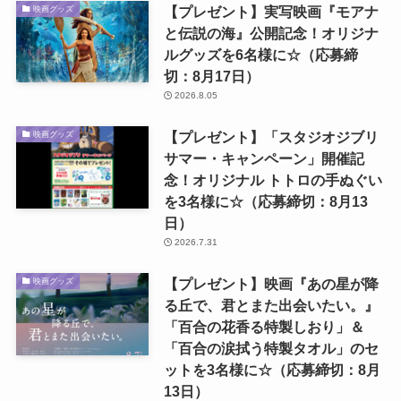
【プレゼント】実写映画『モアナ
映画グッズ
と伝説の海』公開記念！オリジナ
ルグッズを6名様に☆（応募締
切：8月17日）
2026.8.05
【プレゼント】「スタジオジブリ
映画グッズ
サマー・キャンペーン」開催記
念！オリジナル トトロの手ぬぐい
を3名様に☆（応募締切：8月13
日）
2026.7.31
【プレゼント】映画『あの星が降
映画グッズ
る丘で、君とまた出会いたい。』
「百合の花香る特製しおり」＆
「百合の涙拭う特製タオル」のセ
ットを3名様に☆（応募締切：8月
13日）