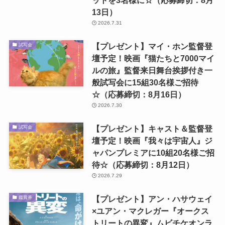
13日）
2026.7.31
【プレゼント】マイ・ホン監督登
試写会
壇予定！映画『猫たちと7000マイ
ルの旅』監督来日舞台挨拶付き一
般試写会に15組30名様ご招待
☆（応募締切：8月16日）
2026.7.30
【プレゼント】キャスト＆監督登
試写会
壇予定！映画『我々は宇宙人』ジ
ャパンプレミアに10組20名様ご招
待☆（応募締切：8月12日）
2026.7.29
【プレゼント】アン・ハサウェイ
鑑賞券
×ユアン・マクレガー『オークス
トリートの異変』ムビチケオンラ