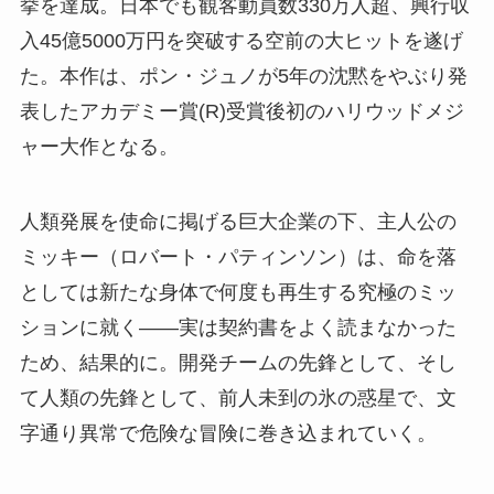
挙を達成。日本でも観客動員数330万人超、興行収
入45億5000万円を突破する空前の大ヒットを遂げ
た。本作は、ポン・ジュノが5年の沈黙をやぶり発
表したアカデミー賞(R)受賞後初のハリウッドメジ
ャー大作となる。
人類発展を使命に掲げる巨大企業の下、主人公の
ミッキー（ロバート・パティンソン）は、命を落
としては新たな身体で何度も再生する究極のミッ
ションに就く――実は契約書をよく読まなかった
ため、結果的に。開発チームの先鋒として、そし
て人類の先鋒として、前人未到の氷の惑星で、文
字通り異常で危険な冒険に巻き込まれていく。