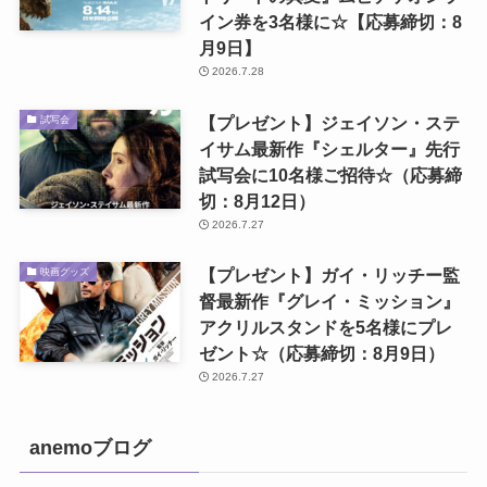
イン券を3名様に☆【応募締切：8
月9日】
2026.7.28
【プレゼント】ジェイソン・ステ
試写会
イサム最新作『シェルター』先行
試写会に10名様ご招待☆（応募締
切：8月12日）
2026.7.27
【プレゼント】ガイ・リッチー監
映画グッズ
督最新作『グレイ・ミッション』
アクリルスタンドを5名様にプレ
ゼント☆（応募締切：8月9日）
2026.7.27
anemoブログ