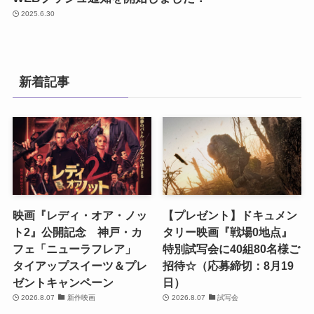
2025.6.30
新着記事
映画『レディ・オア・ノッ
【プレゼント】ドキュメン
ト2』公開記念 神戸・カ
タリー映画『戦場0地点』
フェ「ニューラフレア」
特別試写会に40組80名様ご
タイアップスイーツ＆プレ
招待☆（応募締切：8月19
ゼントキャンペーン
日）
2026.8.07
新作映画
2026.8.07
試写会