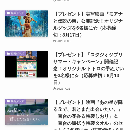
2026.8.05
【プレゼント】実写映画『モアナ
映画グッズ
と伝説の海』公開記念！オリジナ
ルグッズを6名様に☆（応募締
切：8月17日）
2026.8.05
【プレゼント】「スタジオジブリ
映画グッズ
サマー・キャンペーン」開催記
念！オリジナル トトロの手ぬぐい
を3名様に☆（応募締切：8月13
日）
2026.7.31
【プレゼント】映画『あの星が降
映画グッズ
る丘で、君とまた出会いたい。』
「百合の花香る特製しおり」＆
「百合の涙拭う特製タオル」のセ
ットを3名様に☆（応募締切：8月