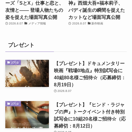
ーズ「SとX」仕事と恋と、
神』西畑大吾×福本莉子、
友情と―― 登場人物たちの
バディ誕生の瞬間を捉えた
姿を捉えた場面写真公開
カットなど場面写真公開
2026.8.07
メディア情報
2026.8.07
新作映画
プレゼント
【プレゼント】ドキュメンタリー
試写会
映画『戦場0地点』特別試写会に
40組80名様ご招待☆（応募締切：
8月19日）
2026.8.07
【プレゼント】『ヒンド・ラジャ
試写会
ブの声』トークイベント付き特別
試写会に10組20名様ご招待☆（応
募締切：8月12日）