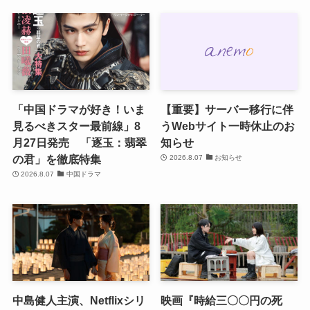
「中国ドラマが好き！いま
【重要】サーバー移行に伴
見るべきスター最前線」8
うWebサイト一時休止のお
月27日発売 「逐玉：翡翠
知らせ
の君」を徹底特集
2026.8.07
お知らせ
2026.8.07
中国ドラマ
中島健人主演、Netflixシリ
映画『時給三〇〇円の死