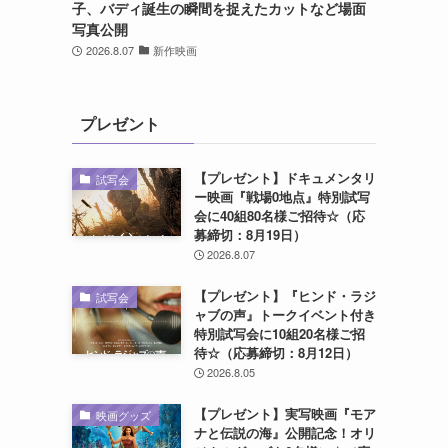
子、バディ誕生の瞬間を捉えたカットなど場面
写真公開
2026.8.07
新作映画
プレゼント
【プレゼント】ドキュメンタリ
試写会
ー映画『戦場0地点』特別試写
会に40組80名様ご招待☆（応
募締切：8月19日）
2026.8.07
【プレゼント】『ヒンド・ラジ
試写会
ャブの声』トークイベント付き
特別試写会に10組20名様ご招
待☆（応募締切：8月12日）
2026.8.05
【プレゼント】実写映画『モア
映画グッズ
ナと伝説の海』公開記念！オリ