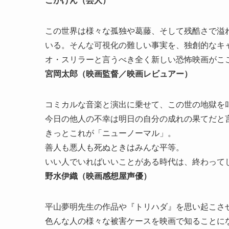
この世界は様々な孤独や葛藤、そして残酷さで溢
いる。そんな可視化の難しい事実を、独創的なキ
オ・スリラーと言うべき全く新しい恐怖映画がこ
宮岡太郎（映画監督／映画レビュアー）
コミカルな音楽と演出に乗せて、この世の地獄を叩
今日の他人の不幸は明日の自分の成れの果てだと
きっとこれが「ニューノーマル」。
善人も悪人も死ぬときはみんな平等。
いい人でいればいいことがある時代は、終わって
野水伊織（映画感想屋声優）
平山夢明先生の作品や『トリハダ』を思い起こさ
色んな人の様々な被害ケースを映画で知ることに