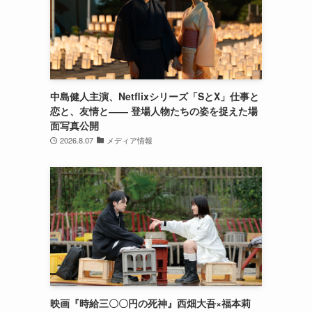
中島健人主演、Netflixシリーズ「SとX」仕事と
恋と、友情と―― 登場人物たちの姿を捉えた場
面写真公開
2026.8.07
メディア情報
映画『時給三〇〇円の死神』西畑大吾×福本莉