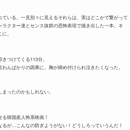
れている。一見別々に見えるそれらは、実はどこかで繋がって
ャラクター達とセンス抜群の恐怖表現で描き出した一本。ネ
こに。
きつけてくる113分。
言わんばかりの因果に、胸が締め付けられ泣きたくなった。
しまったのかもしれない。
せる韓国産人怖系映画！
なるが…こんなの防ぎようがない！どうしろっていうんだ！