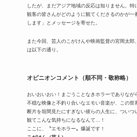
したが、まだアジア地域の反応は知りません。特
観客の皆さんがどのように観てくださるのかが一
します」とメッセージを寄せた。
また今回、芸人のこがけんや映画監督の宮岡太郎
は以下の通り。
オピニオンコメント（順不同・敬称略）
おいおいおい！まごうことなきホラーでありなが
不穏な映像と不釣り合いなエモい音楽が、この世
断片を垣間見たにすぎない彼らの人生に、ついつ
観てこんな気持ちになるなんて…！
ここに、〝エモホラー〟爆誕です！
こがけん（芸人）