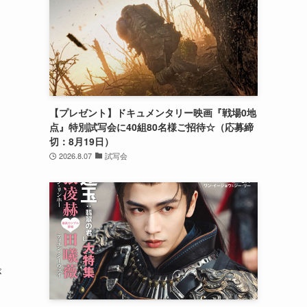
【プレゼント】ドキュメンタリー映画『戦場0地
点』特別試写会に40組80名様ご招待☆（応募締
切：8月19日）
2026.8.07
試写会
が