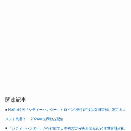
関連記事：
■
Netflix映画『シティーハンター』ヒロイン“槇村香”役は森田望智に決定＆コ
メント到着！ ―2024年世界独占配信
■
「シティーハンター」がNetflixで日本初の実写映画化＆2024年世界独占配