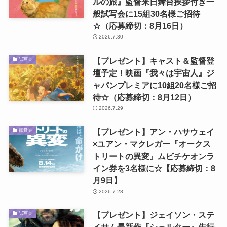
ルの旅』監督来日舞台挨拶付き一
般試写会に15組30名様ご招待
☆（応募締切：8月16日）
2026.7.30
【プレゼント】キャスト＆監督登
試写会
壇予定！映画『我々は宇宙人』ジ
ャパンプレミアに10組20名様ご招
待☆（応募締切：8月12日）
2026.7.29
【プレゼント】アン・ハサウェイ
鑑賞券
×ユアン・マクレガー『オークス
トリートの異変』ムビチケオンラ
イン券を3名様に☆【応募締切：8
月9日】
2026.7.28
【プレゼント】ジェイソン・ステ
試写会