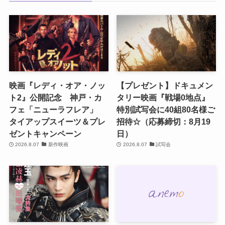
映画『レディ・オア・ノッ
【プレゼント】ドキュメン
ト2』公開記念 神戸・カ
タリー映画『戦場0地点』
フェ「ニューラフレア」
特別試写会に40組80名様ご
タイアップスイーツ＆プレ
招待☆（応募締切：8月19
ゼントキャンペーン
日）
2026.8.07
新作映画
2026.8.07
試写会