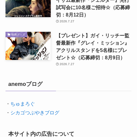
イサム最新作『シェルター』先行
試写会に10名様ご招待☆（応募締
切：8月12日）
2026.7.27
【プレゼント】ガイ・リッチー監
映画グッズ
督最新作『グレイ・ミッション』
アクリルスタンドを5名様にプレ
ゼント☆（応募締切：8月9日）
2026.7.27
anemoブログ
・
ちゅまろぐ
・
シカゴつぶやきブログ
本サイト内の広告について