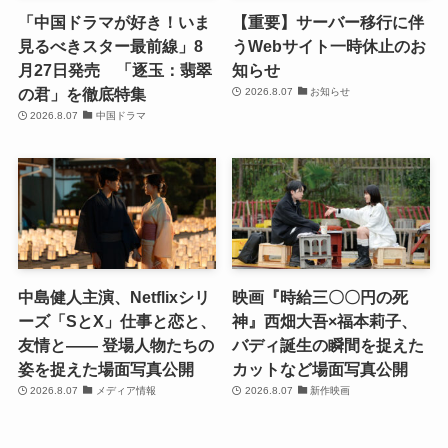
「中国ドラマが好き！いま
【重要】サーバー移行に伴
見るべきスター最前線」8
うWebサイト一時休止のお
月27日発売 「逐玉：翡翠
知らせ
の君」を徹底特集
2026.8.07
お知らせ
2026.8.07
中国ドラマ
中島健人主演、Netflixシリ
映画『時給三〇〇円の死
ーズ「SとX」仕事と恋と、
神』西畑大吾×福本莉子、
友情と―― 登場人物たちの
バディ誕生の瞬間を捉えた
姿を捉えた場面写真公開
カットなど場面写真公開
2026.8.07
メディア情報
2026.8.07
新作映画