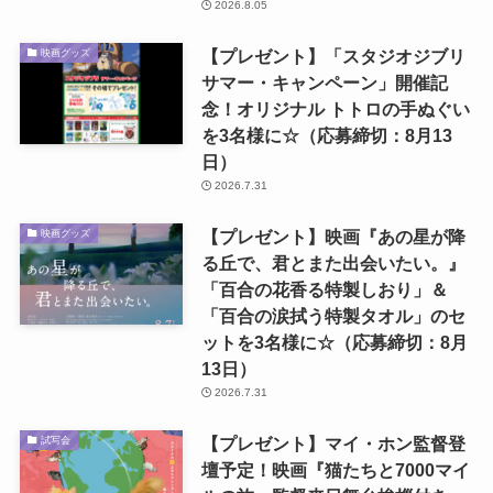
2026.8.05
【プレゼント】「スタジオジブリ
映画グッズ
サマー・キャンペーン」開催記
念！オリジナル トトロの手ぬぐい
を3名様に☆（応募締切：8月13
日）
2026.7.31
【プレゼント】映画『あの星が降
映画グッズ
る丘で、君とまた出会いたい。』
「百合の花香る特製しおり」＆
「百合の涙拭う特製タオル」のセ
ットを3名様に☆（応募締切：8月
13日）
2026.7.31
【プレゼント】マイ・ホン監督登
試写会
壇予定！映画『猫たちと7000マイ