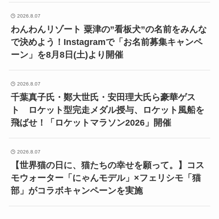
2026.8.07
わんわんリゾート 粟津の”看板犬”の名前をみんな
で決めよう！Instagramで「お名前募集キャンペ
ーン」を8月8日(土)より開催
2026.8.07
千葉真子氏・鄭大世氏・安田理大氏ら豪華ゲス
ト ロケット型完走メダル授与、ロケット風船を
飛ばせ！「ロケットマラソン2026」開催
2026.8.07
【世界猫の日に、猫たちの幸せを願って。】コス
モウォーター「にゃんモデル」×フェリシモ「猫
部」がコラボキャンペーンを実施