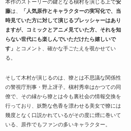
本作のストーリーの鍵となる槇村を演じる上で
安
藤
は、
「人気原作とキャラクターの実写化で、当
時見ていた方に対して演じるプレッシャーはあり
ますが、コミックとアニメ見ていた方、それを知
らない世代にも楽しんでいただけたら嬉しいで
す」
とコメント、確かな手ごたえを覗かせてい
る。
そして木村が演じるのは、獠とは不思議な関係性
の警視庁刑事・野上冴子。槇村秀幸はかつての同
僚で、その縁から獠とは今も裏社会の情報交換を
行っており、妖艶な色香を漂わせる美女で獠には
幾度となく口説かれているがその度に煙に巻いて
いる、原作でもファンの多いキャラクター。