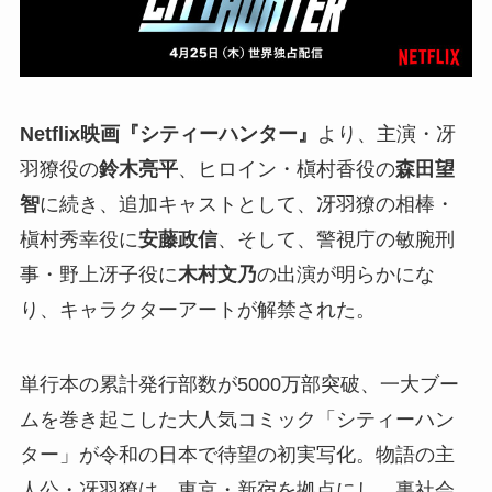
Netflix映画『シティーハンター』
より、主演・冴
羽獠役の
鈴木亮平
、ヒロイン・槇村香役の
森田望
智
に続き、追加キャストとして、冴羽獠の相棒・
槇村秀幸役に
安藤政信
、そして、警視庁の敏腕刑
事・野上冴子役に
木村文乃
の出演が明らかにな
り、キャラクターアートが解禁された。
単行本の累計発行部数が5000万部突破、一大ブー
ムを巻き起こした大人気コミック「シティーハン
ター」が令和の日本で待望の初実写化。物語の主
人公・冴羽獠は、東京・新宿を拠点にし、裏社会