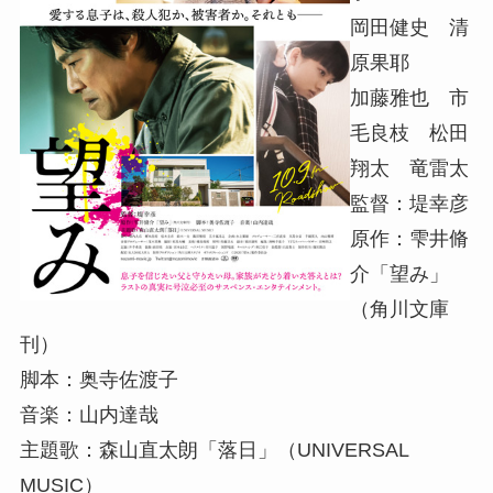
岡田健史 清
原果耶
加藤雅也 市
毛良枝 松田
翔太 竜雷太
監督：堤幸彦
原作：雫井脩
介「望み」
（角川文庫
刊）
脚本：奥寺佐渡子
音楽：山内達哉
主題歌：森山直太朗「落日」（UNIVERSAL
MUSIC）