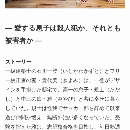
― 愛する息子は殺人犯か、それとも
被害者か ―
ストーリー
一級建築士の石川一登（いしかわかずと）とフリ
ー校正者の妻・貴代美（きよみ）は、一登がデザ
インを手掛けた邸宅で、高一の息子・規士（ただ
し）と中三の娘・雅（みやび）と共に幸せに暮ら
していた。規士は怪我でサッカー部を辞めて以来
遊び仲間が増え、無断外泊が多くなっていた。受
験を控えた雅は、志望校合格を目指し、毎日塾通