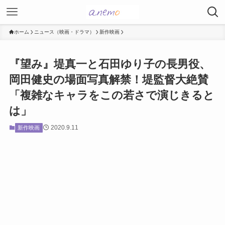
ホーム
ニュース（映画・ドラマ）
新作映画
『望み』堤真一と石田ゆり子の長男役、
岡田健史の場面写真解禁！堤監督大絶賛
「複雑なキャラをこの若さで演じきると
は」
2020.9.11
新作映画