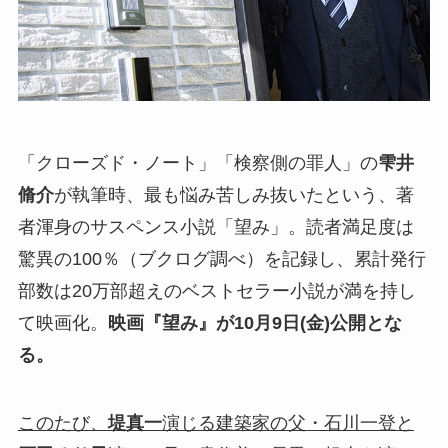
「クローズド・ノート」「検察側の罪人」の
雫井
脩介
が執筆時、最も悩み苦しみ抜いたという、著
者渾身のサスペンス小説「望み」。読者満足度は
驚異の100％（ブクログ調べ）を記録し、累計発行
部数は20万部超えのベストセラー小説が満を持し
て映画化。
映画『望み』が10月9日(金)公開とな
る。
このたび、
堤真一
演じる建築家の父・石川一登と