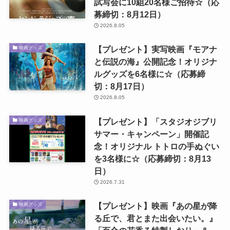
試写会に10組20名様ご招待☆（応
募締切：8月12日）
2026.8.05
【プレゼント】実写映画『モアナ
映画グッズ
と伝説の海』公開記念！オリジナ
ルグッズを6名様に☆（応募締
切：8月17日）
2026.8.05
【プレゼント】「スタジオジブリ
映画グッズ
サマー・キャンペーン」開催記
念！オリジナル トトロの手ぬぐい
を3名様に☆（応募締切：8月13
日）
2026.7.31
【プレゼント】映画『あの星が降
映画グッズ
る丘で、君とまた出会いたい。』