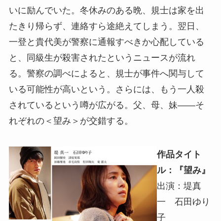
いに励んでいた。冬休みのある晩、規士は家を出
たきり帰らず、連絡すら途絶えてしまう。翌日、
一登と貴代美が警察に通報すべきか心配している
と、同級生が殺害されたというニュースが流れ
る。警察の調べによると、規士が事件へ関与して
いる可能性が高いという。さらには、もう一人殺
されているという噂が広がる。父、母、妹――そ
れぞれの＜望み＞が交錯する。
作品タイト
ル：『望み』
出演：堤真
一 石田ゆり
子