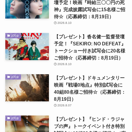
壇予定！映画『時給三〇〇円の死
神』完成披露試写会に15名様ご招
待☆（応募締切：8月19日）
2026.8.10
【プレゼント】沓名健一監督登壇
試写会
予定！『SEKIRO: NO DEFEAT』
トークショー付き試写会に20名様
ご招待☆（応募締切：8月19日）
2026.8.10
【プレゼント】ドキュメンタリー
試写会
映画『戦場0地点』特別試写会に
40組80名様ご招待☆（応募締切：
8月19日）
2026.8.07
【プレゼント】『ヒンド・ラジャ
試写会
ブの声』トークイベント付き特別