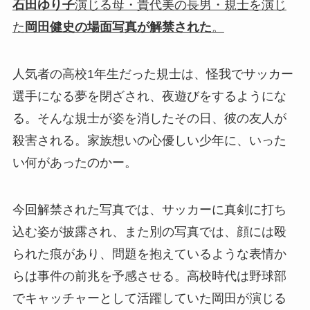
石田ゆり子
演じる母・貴代美の長男・規士を演じ
た
岡田健史の場面写真が解禁された
。
人気者の高校1年生だった規士は、怪我でサッカー
選手になる夢を閉ざされ、夜遊びをするようにな
る。そんな規士が姿を消したその日、彼の友人が
殺害される。家族想いの心優しい少年に、いった
い何があったのかー。
今回解禁された写真では、サッカーに真剣に打ち
込む姿が披露され、また別の写真では、顔には殴
られた痕があり、問題を抱えているような表情か
らは事件の前兆を予感させる。高校時代は野球部
でキャッチャーとして活躍していた岡田が演じる