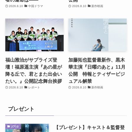
2026.8.10
中国ドラマ
2026.8.10
新作映画
福山雅治がサプライズ登
加藤拓也監督最新作、黒木
壇！福原遥主演『あの星が
華主演『日曜のあと』11月
降る丘で、君とまた出会い
公開 特報とティザービジ
たい。』公開記念舞台挨拶
ュアル解禁
2026.8.10
レポート
2026.8.10
新作映画
プレゼント
【プレゼント】キャスト＆監督登
試写会