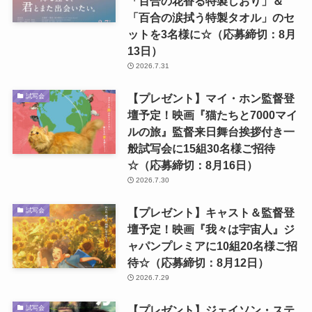
「百合の花香る特製しおり」＆
「百合の涙拭う特製タオル」のセ
ットを3名様に☆（応募締切：8月
13日）
2026.7.31
【プレゼント】マイ・ホン監督登
試写会
壇予定！映画『猫たちと7000マイ
ルの旅』監督来日舞台挨拶付き一
般試写会に15組30名様ご招待
☆（応募締切：8月16日）
2026.7.30
【プレゼント】キャスト＆監督登
試写会
壇予定！映画『我々は宇宙人』ジ
ャパンプレミアに10組20名様ご招
待☆（応募締切：8月12日）
2026.7.29
【プレゼント】ジェイソン・ステ
試写会