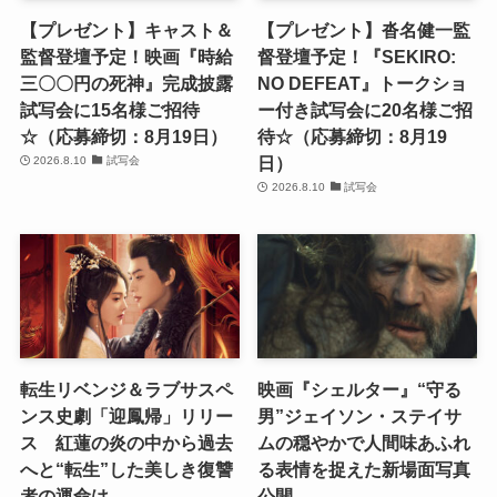
【プレゼント】キャスト＆
【プレゼント】沓名健一監
監督登壇予定！映画『時給
督登壇予定！『SEKIRO:
三〇〇円の死神』完成披露
NO DEFEAT』トークショ
試写会に15名様ご招待
ー付き試写会に20名様ご招
☆（応募締切：8月19日）
待☆（応募締切：8月19
日）
2026.8.10
試写会
2026.8.10
試写会
転生リベンジ＆ラブサスペ
映画『シェルター』“守る
ンス史劇「迎鳳帰」リリー
男”ジェイソン・ステイサ
ス 紅蓮の炎の中から過去
ムの穏やかで人間味あふれ
へと“転生”した美しき復讐
る表情を捉えた新場面写真
者の運命は――
公開