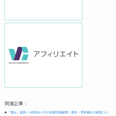
関連記事：
■
『望み』堤真一×石田ゆり子の夫婦写真解禁！原作・雫井脩介の絶賛コメ