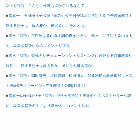
ントも到着「こんなに何度も泣かされるなんて」
■
堤真一、石田ゆり子出演『望み』公開日が10/9に決定！本予告映像解禁！
愛する息子は、殺人犯か、被害者か。それとも―
■
映画『望み』主題歌は森山直太朗の書き下ろし「落日」に決定！森山直太
朗、堤幸彦監督からのコメントも到着
■
映画『望み』究極のシチュエーション・サスペンスに震撼する特報映像初
解禁！「愛する息子は殺人犯か、それとも被害者か」
■
映画『望み』岡田健史、清原果耶、松田翔太、加藤雅也ら豪華追加キャス
ト発表&ティザービジュアル解禁！公開は10月に
■
堤真一&石田ゆり子『望み』今秋公開決定！雫井脩介のベストセラー小説
が、堤幸彦監督の手により映画化 ―コメント到着