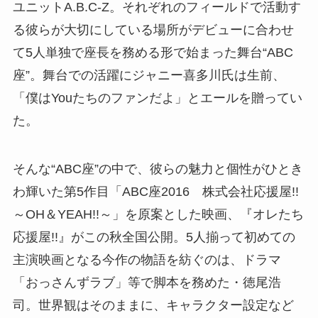
ユニットA.B.C-Z。それぞれのフィールドで活動す
る彼らが大切にしている場所がデビューに合わせ
て5人単独で座長を務める形で始まった舞台“ABC
座”。舞台での活躍にジャニー喜多川氏は生前、
「僕はYouたちのファンだよ」とエールを贈ってい
た。
そんな“ABC座”の中で、彼らの魅力と個性がひとき
わ輝いた第5作目「ABC座2016 株式会社応援屋!!
～OH＆YEAH!!～」を原案とした映画、『オレたち
応援屋!!』がこの秋全国公開。5人揃って初めての
主演映画となる今作の物語を紡ぐのは、ドラマ
「おっさんずラブ」等で脚本を務めた・徳尾浩
司。世界観はそのままに、キャラクター設定など