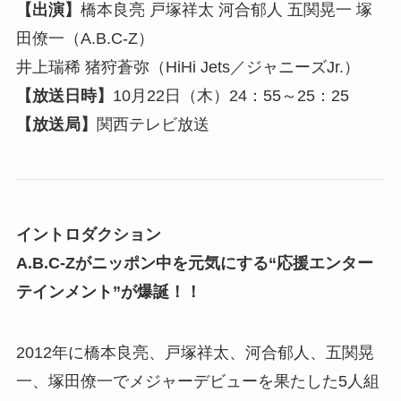
【出演】
橋本良亮 戸塚祥太 河合郁人 五関晃一 塚
田僚一（A.B.C-Z）
井上瑞稀 猪狩蒼弥（HiHi Jets／ジャニーズJr.）
【放送日時】
10月22日（木）24：55～25：25
【放送局】
関西テレビ放送
イントロダクション
A.B.C-Zがニッポン中を元気にする“応援エンター
テインメント”が爆誕！！
2012年に橋本良亮、戸塚祥太、河合郁人、五関晃
一、塚田僚一でメジャーデビューを果たした5人組