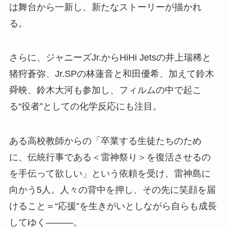
は舞台から一新し、新たなストーリーが描かれ
る。
さらに、ジャニーズJr.からHiHi Jetsの井上瑞稀と
猪狩蒼弥、Jr.SPの林蓮音と和田優希、加えて鈴木
舜映、鈴木大河も参加し、フィルムの中で起こ
る“役者”としての化学反応にも注目。
ある高校教師からの「卒業する生徒たちのため
に、伝統行事である＜雷神祭り＞を復活させるの
を手伝って欲しい」という依頼を受け、雷神島に
向かう5人。人々の背中を押し、その先に笑顔を届
けること＝“応援”を生きがいとしながら自らも成長
してゆく―――。