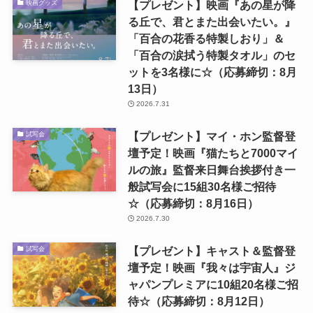
【プレゼント】映画『あの星が降
映画グッズ
る丘で、君とまた出会いたい。』
「百合の花香る特製しおり」＆
「百合の涙拭う特製タオル」のセ
ットを3名様に☆（応募締切：8月
13日）
2026.7.31
【プレゼント】マイ・ホン監督登
試写会
壇予定！映画『猫たちと7000マイ
ルの旅』監督来日舞台挨拶付き一
般試写会に15組30名様ご招待
☆（応募締切：8月16日）
2026.7.30
【プレゼント】キャスト＆監督登
試写会
壇予定！映画『我々は宇宙人』ジ
ャパンプレミアに10組20名様ご招
待☆（応募締切：8月12日）