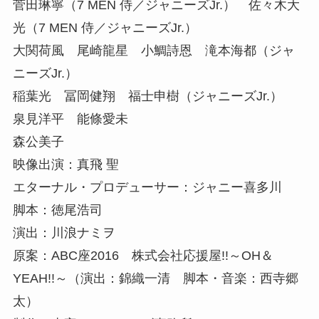
菅田琳寧（7 MEN 侍／ジャニーズJr.） 佐々木大
光（7 MEN 侍／ジャニーズJr.）
大関荷風 尾崎龍星 小鯛詩恩 滝本海都（ジャ
ニーズJr.）
稲葉光 冨岡健翔 福士申樹（ジャニーズJr.）
泉見洋平 能條愛未
森公美子
映像出演：真飛 聖
エターナル・プロデューサー：ジャニー喜多川
脚本：徳尾浩司
演出：川浪ナミヲ
原案：ABC座2016 株式会社応援屋!!～OH＆
YEAH!!～（演出：錦織一清 脚本・音楽：西寺郷
太）