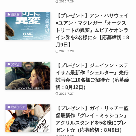
2026.7.29
【プレゼント】アン・ハサウェイ
鑑賞券
×ユアン・マクレガー『オークス
トリートの異変』ムビチケオンラ
イン券を3名様に☆【応募締切：8
月9日】
2026.7.28
【プレゼント】ジェイソン・ステ
試写会
イサム最新作『シェルター』先行
試写会に10名様ご招待☆（応募締
切：8月12日）
2026.7.27
【プレゼント】ガイ・リッチー監
映画グッズ
督最新作『グレイ・ミッション』
アクリルスタンドを5名様にプレ
ゼント☆（応募締切：8月9日）