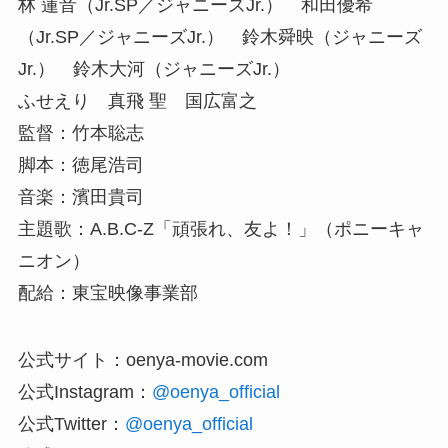
林 蓮音（Jr.SP／ジャニーズJr.） 和田優希
（Jr.SP／ジャニーズJr.） 鈴木舜映（ジャニーズ
Jr.） 鈴木大河（ジャニーズJr.）
ふせえり 真飛 聖 国広富之
監督：竹本聡志
脚本：徳尾浩司
音楽：濱田貴司
主題歌：A.B.C-Z「頑張れ、友よ！」（ポニーキャ
ニオン）
配給：東宝映像事業部
公式サイト：oenya-movie.com
公式Instagram：
@oenya_official
公式Twitter：
@oenya_official