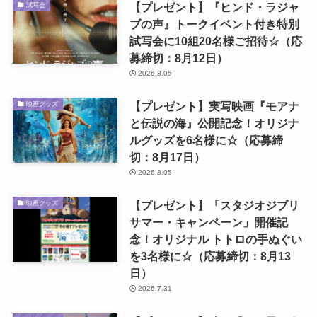
【プレゼント】『ヒンド・ラジャ
試写会
ブの声』トークイベント付き特別
試写会に10組20名様ご招待☆（応
募締切：8月12日）
2026.8.05
【プレゼント】実写映画『モアナ
映画グッズ
と伝説の海』公開記念！オリジナ
ルグッズを6名様に☆（応募締
切：8月17日）
2026.8.05
【プレゼント】「スタジオジブリ
映画グッズ
サマー・キャンペーン」開催記
念！オリジナル トトロの手ぬぐい
を3名様に☆（応募締切：8月13
日）
2026.7.31