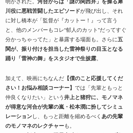
明かされた。
河合からは「謎の関西弁」を操る犀
川役に悪戦苦闘したエピソード
が飛び出し、それ
に対し橋本が「監督が『カットー！』って言う
と、他のメンバーもコレ“郁人のカット”だってすぐ
分かっちゃってた」と暴露する場面も。さらに
五
関が、振り付けを担当した雷神祭りの目玉となる
踊り「雷神の舞」をスタジオで生披露
。
加えて、映画にちなんだ
【僕のこと応援してくだ
さい！お悩み相談コーナー】
では「先輩ともっと
仲良くなりたい」という
井上と猪狩に、モノマネ
が得意な河合が先輩の嵐・松本潤に扮してシミュ
レーション
し、もっと距離を縮めるべく
あの先輩
のモノマネのレクチャー
も。