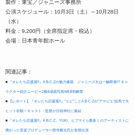
製作：東宝／ジャニーズ事務所
公演スケジュール：10月3日（土）～10月28日
（水）
料金：9,200円（全席指定席・税込）
会場：日本青年館ホール
関連記事：
■
『オレたち応援屋!!』A.B.C-Zの魅力爆発、ジャニーズJr.は一触即発!? キャ
ラクター紹介ムービー2種&場面写真WEB初解禁
■
【レポート】『オレたち応援屋!!』“エビ”ことA.B.C-Zが“アマビエ”絵馬で大
ヒット祈願！キャスト・監督が日枝神社に集結
■
『オレたち応援屋!!』A.B.C-Z、YUKI、ヒプマイら数多くのアーティストに
携わった音楽プロデューサー西寺郷太氏が友情出演