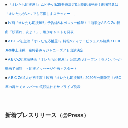
■
『オレたち応援屋!!』ムビチケ8/28発売決定&上映劇場発表！劇場特典は
「オレたちがいつでも応援しまステッカー！」
■
映画『オレたち応援屋!!』予告編&本ポスター解禁！主題歌はA.B.C-Zの新
曲「頑張れ、友よ！」、追加キャストも発表
■
A.B.C-Z初主演『オレたち応援屋!!』特報&ティザービジュアル解禁！HiHi
Jets井上瑞稀、猪狩蒼弥らジャニーズJr.も出演決定
■
A.B.C-Z初主演映画『オレたち応援屋!!』公式SNSオープン！各メンバーが
動画で回答！＜応援メッセージ企画＞スタート
■
A.B.C-Zの5人が初主演！映画『オレたち応援屋!!』2020年公開決定！ABC
座の舞台でメンバーの笑顔溢れるサプライズ発表
新着プレスリリース（@Press）