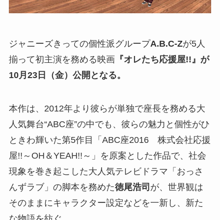
ジャニーズきっての個性派グループ
A.B.C-Z
が5人
揃って初主演を務める映画
『オレたち応援屋!!』が
10月23日（金）公開となる。
本作は、2012年より彼らが単独で座長を務める大
人気舞台“ABC座”の中でも、彼らの魅力と個性がひ
ときわ輝いた第5作目「ABC座2016 株式会社応援
屋!!～OH＆YEAH!!～」を原案とした作品で、社会
現象を巻き起こした大人気テレビドラマ「おっさ
んずラブ」の脚本を務めた
徳尾浩司
が、世界観は
そのままにキャラクター設定などを一新し、新た
な物語を紡ぐ。