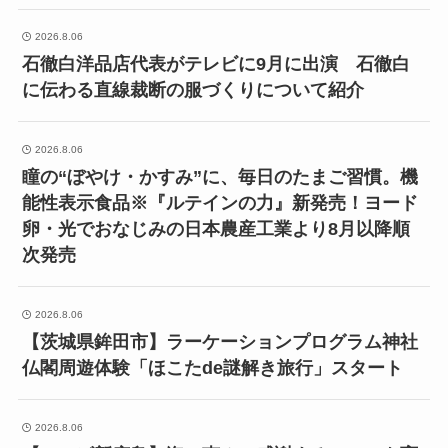
2026.8.06
石徹白洋品店代表がテレビに9月に出演 石徹白
に伝わる直線裁断の服づくりについて紹介
2026.8.06
瞳の“ぼやけ・かすみ”に、毎日のたまご習慣。機
能性表示食品※『ルテインの力』新発売！ヨード
卵・光でおなじみの日本農産工業より8月以降順
次発売
2026.8.06
【茨城県鉾田市】ラーケーションプログラム神社
仏閣周遊体験「ほこたde謎解き旅行」スタート
2026.8.06