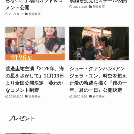
らない、』場面カット＆コ
素顔を捉えたスチール公開
メント公開
2026.8.06
新作映画
2026.8.06
新作映画
渡邊圭祐主演『2126年、海
シュー・グァンハン×アン
の星をさがして』11月13日
ジェラ・ユン、時空を超え
より全国公開決定 葵わか
た愛の軌跡を描く『僕の一
なコメント到着
年、君の一日』公開決定
2026.8.06
新作映画
2026.8.06
香港映画
プレゼント