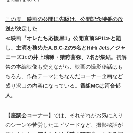
この度、
映画の公開に先駆け、公開記念特番の放
送が決定した
。
≪映画『オレたち応援屋!!』公開直前SP!!≫と題
し、主演を務めたA.B.C-Zの5名とHiHi Jets／ジャ
ニーズJr.の井上瑞稀・猪狩蒼弥、7名が集結。
初解
禁の本編映像も交えながら、映画の撮影秘話はも
ちろん、作品テーマにちなんだコーナー企画など
盛り沢山の内容になっている。
番組MCは河合郁
人
。
【座談会コーナー】
では、それぞれがお気に入り
のシーンや苦労したエピソードなど、撮影秘話が