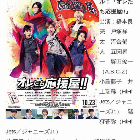
ル：『オレた
ち応援屋!!』
出演：橋本良
亮 戸塚祥
太 河合郁
人 五関晃
一 塚田僚一
（A.B.C-Z）
小島藤子 井
上瑞稀（HiHi
Jets／ジャニ
ーズJr.） 猪
狩蒼弥（HiHi
Jets／ジャニーズJr.）