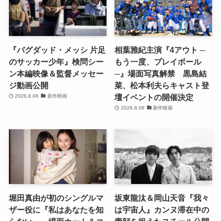
『バグダッド・メッシ 片足
相葉雅紀主演『4アウト ─
のサッカー少年』検問シー
もう一度、プレイボール
ン本編映像＆監督メッセー
─』場面写真解禁 黒島結
ジ動画公開
菜、松本利夫らキャスト登
壇イベントの開催決定
2026.8.06
新作映画
2026.8.06
新作映画
堀田真由が初のシングルマ
坂東龍汰＆岡山天音『我々
ザー役に『私はあなたを知
は宇宙人』カンヌ滞在中の