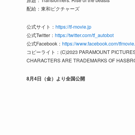
原題：Transformers: Rise of the beasts
配給：東和ピクチャーズ
公式サイト：
https://tf-movie.jp
公式Twitter：
https://twitter.com/tf_autobot
公式Facebook：
https://www.facebook.com/tfmovie.
コピーライト：(C)2023 PARAMOUNT PICTURES.
CHARACTERS ARE TRADEMARKS OF HASBRO
8月4日（金）より全国公開