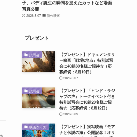
子、バディ誕生の瞬間を捉えたカットなど場面
写真公開
2026.8.07
新作映画
プレゼント
【プレゼント】ドキュメンタリ
試写会
ー映画『戦場0地点』特別試写
会に40組80名様ご招待☆（応
募締切：8月19日）
2026.8.07
【プレゼント】『ヒンド・ラジ
試写会
ャブの声』トークイベント付き
特別試写会に10組20名様ご招
待☆（応募締切：8月12日）
2026.8.05
【プレゼント】実写映画『モア
映画グッズ
ナと伝説の海』公開記念！オリ
決