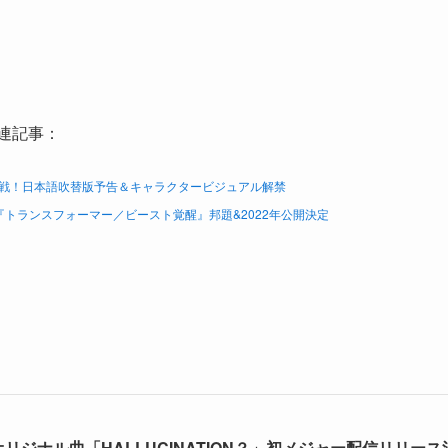
連記事：
戦！日本語吹替版予告＆キャラクタービジュアル解禁
トランスフォーマー／ビースト覚醒』邦題&2022年公開決定
」オリジナル曲「HALLUCINATION？」初メジャー配信リリース