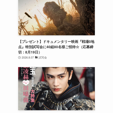
【プレゼント】ドキュメンタリー映画『戦場0地
点』特別試写会に40組80名様ご招待☆（応募締
切：8月19日）
2026.8.07
試写会