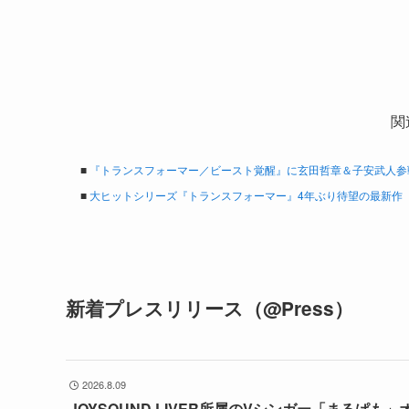
関
■
『トランスフォーマー／ビースト覚醒』に玄田哲章＆子安武人参
■
大ヒットシリーズ『トランスフォーマー』4年ぶり待望の最新作『
新着プレスリリース（@Press）
2026.8.09
JOYSOUND LIVER所属のVシンガー「まるぱも