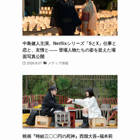
中島健人主演、Netflixシリーズ「SとX」仕事と
恋と、友情と―― 登場人物たちの姿を捉えた場
面写真公開
2026.8.07
メディア情報
映画『時給三〇〇円の死神』西畑大吾×福本莉