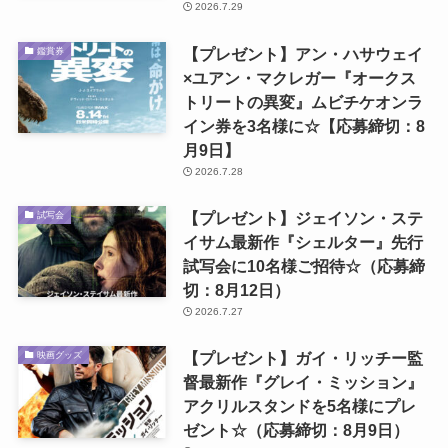
2026.7.29
【プレゼント】アン・ハサウェイ
鑑賞券
×ユアン・マクレガー『オークス
トリートの異変』ムビチケオンラ
イン券を3名様に☆【応募締切：8
月9日】
2026.7.28
【プレゼント】ジェイソン・ステ
試写会
イサム最新作『シェルター』先行
試写会に10名様ご招待☆（応募締
切：8月12日）
2026.7.27
【プレゼント】ガイ・リッチー監
映画グッズ
督最新作『グレイ・ミッション』
アクリルスタンドを5名様にプレ
ゼント☆（応募締切：8月9日）