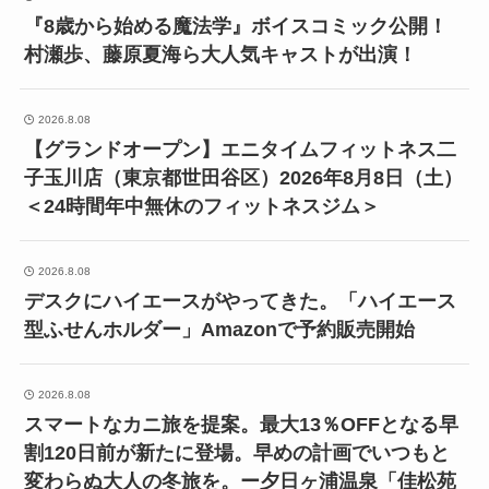
『8歳から始める魔法学』ボイスコミック公開！
村瀬歩、藤原夏海ら大人気キャストが出演！
2026.8.08
【グランドオープン】エニタイムフィットネス二
子玉川店（東京都世田谷区）2026年8月8日（土）
＜24時間年中無休のフィットネスジム＞
2026.8.08
デスクにハイエースがやってきた。「ハイエース
型ふせんホルダー」Amazonで予約販売開始
2026.8.08
スマートなカニ旅を提案。最大13％OFFとなる早
割120日前が新たに登場。早めの計画でいつもと
変わらぬ大人の冬旅を。ー夕日ヶ浦温泉「佳松苑