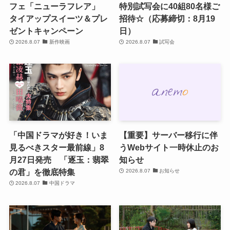
フェ「ニューラフレア」
特別試写会に40組80名様ご
タイアップスイーツ＆プレ
招待☆（応募締切：8月19
ゼントキャンペーン
日）
2026.8.07
新作映画
2026.8.07
試写会
「中国ドラマが好き！いま
【重要】サーバー移行に伴
見るべきスター最前線」8
うWebサイト一時休止のお
月27日発売 「逐玉：翡翠
知らせ
の君」を徹底特集
2026.8.07
お知らせ
2026.8.07
中国ドラマ