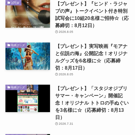
【プレゼント】『ヒンド・ラジャ
試写会
ブの声』トークイベント付き特別
試写会に10組20名様ご招待☆（応
募締切：8月12日）
2026.8.05
【プレゼント】実写映画『モアナ
映画グッズ
と伝説の海』公開記念！オリジナ
ルグッズを6名様に☆（応募締
切：8月17日）
2026.8.05
【プレゼント】「スタジオジブリ
映画グッズ
サマー・キャンペーン」開催記
念！オリジナル トトロの手ぬぐい
を3名様に☆（応募締切：8月13
日）
2026.7.31