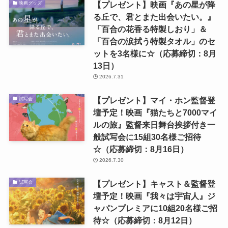
【プレゼント】映画『あの星が降
映画グッズ
る丘で、君とまた出会いたい。』
「百合の花香る特製しおり」＆
「百合の涙拭う特製タオル」のセ
ットを3名様に☆（応募締切：8月
13日）
2026.7.31
【プレゼント】マイ・ホン監督登
試写会
壇予定！映画『猫たちと7000マイ
ルの旅』監督来日舞台挨拶付き一
般試写会に15組30名様ご招待
☆（応募締切：8月16日）
2026.7.30
【プレゼント】キャスト＆監督登
試写会
壇予定！映画『我々は宇宙人』ジ
ャパンプレミアに10組20名様ご招
待☆（応募締切：8月12日）