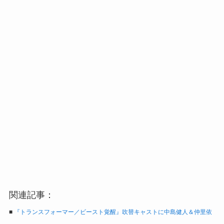
関連記事：
■
『トランスフォーマー／ビースト覚醒』吹替キャストに中島健人＆仲里依