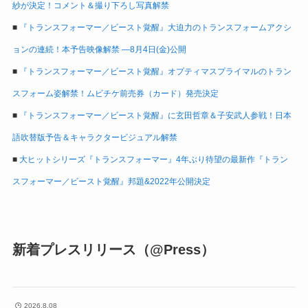
紗が決定！コメント＆撮り下ろし写真解禁
■
『トランスフォーマー／ビースト覚醒』大迫力のトランスフォームアクシ
ョンの連続！本予告映像解禁 ―8月4日(金)公開
■
『トランスフォーマー／ビースト覚醒』オプティマスプライマルのトラン
スフォーム姿解禁！ムビチケ前売券（カード）発売決定
■
『トランスフォーマー／ビースト覚醒』に玄田哲章＆子安武人参戦！日本
語吹替版予告＆キャラクタービジュアル解禁
■
大ヒットシリーズ『トランスフォーマー』4年ぶり待望の最新作『トラン
スフォーマー／ビースト覚醒』邦題&2022年公開決定
新着プレスリリース（@Press）
2026.8.08