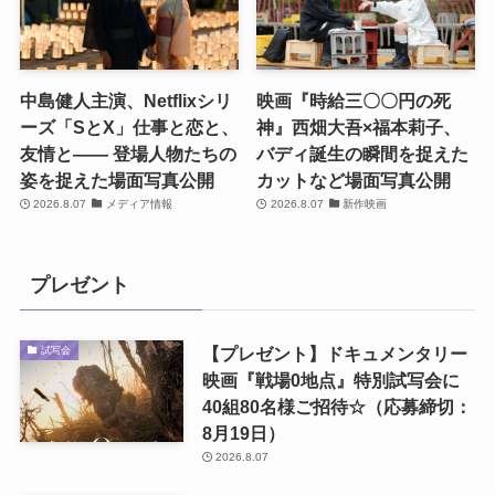
中島健人主演、Netflixシリ
映画『時給三〇〇円の死
ーズ「SとX」仕事と恋と、
神』西畑大吾×福本莉子、
友情と―― 登場人物たちの
バディ誕生の瞬間を捉えた
姿を捉えた場面写真公開
カットなど場面写真公開
2026.8.07
メディア情報
2026.8.07
新作映画
プレゼント
【プレゼント】ドキュメンタリー
試写会
映画『戦場0地点』特別試写会に
40組80名様ご招待☆（応募締切：
8月19日）
2026.8.07