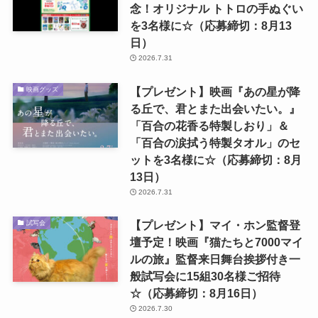
念！オリジナル トトロの手ぬぐい
を3名様に☆（応募締切：8月13
日）
2026.7.31
【プレゼント】映画『あの星が降
映画グッズ
る丘で、君とまた出会いたい。』
「百合の花香る特製しおり」＆
「百合の涙拭う特製タオル」のセ
ットを3名様に☆（応募締切：8月
13日）
2026.7.31
【プレゼント】マイ・ホン監督登
試写会
壇予定！映画『猫たちと7000マイ
ルの旅』監督来日舞台挨拶付き一
般試写会に15組30名様ご招待
☆（応募締切：8月16日）
2026.7.30