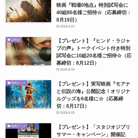
映画『戦場0地点』特別試写会に
40組80名様ご招待☆（応募締切：
8月19日）
2026.8.07
【プレゼント】『ヒンド・ラジャ
試写会
ブの声』トークイベント付き特別
試写会に10組20名様ご招待☆（応
募締切：8月12日）
2026.8.05
【プレゼント】実写映画『モアナ
映画グッズ
と伝説の海』公開記念！オリジナ
ルグッズを6名様に☆（応募締
切：8月17日）
2026.8.05
【プレゼント】「スタジオジブリ
映画グッズ
サマー・キャンペーン」開催記