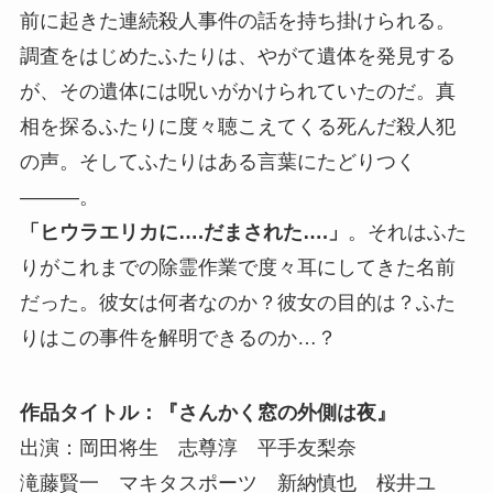
前に起きた連続殺人事件の話を持ち掛けられる。
調査をはじめたふたりは、やがて遺体を発見する
が、その遺体には呪いがかけられていたのだ。真
相を探るふたりに度々聴こえてくる死んだ殺人犯
の声。そしてふたりはある言葉にたどりつく
―――。
「
ヒウラエリカに
….
だまされた
….
」
。それはふた
りがこれまでの除霊作業で度々耳にしてきた名前
だった。彼女は何者なのか？彼女の目的は？ふた
りはこの事件を解明できるのか…？
作品タイトル：『さんかく窓の外側は夜』
出演：岡田将生 志尊淳 平手友梨奈
滝藤賢一 マキタスポーツ 新納慎也 桜井ユ