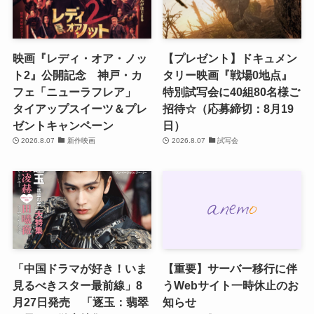
映画『レディ・オア・ノッ
【プレゼント】ドキュメン
ト2』公開記念 神戸・カ
タリー映画『戦場0地点』
フェ「ニューラフレア」
特別試写会に40組80名様ご
タイアップスイーツ＆プレ
招待☆（応募締切：8月19
ゼントキャンペーン
日）
2026.8.07
新作映画
2026.8.07
試写会
「中国ドラマが好き！いま
【重要】サーバー移行に伴
見るべきスター最前線」8
うWebサイト一時休止のお
月27日発売 「逐玉：翡翠
知らせ