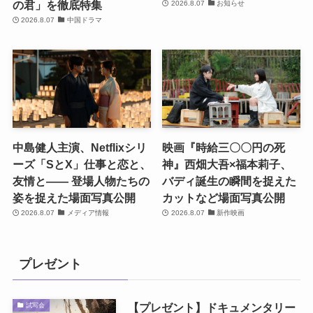
の君」を徹底特集
2026.8.07
お知らせ
2026.8.07
中国ドラマ
中島健人主演、Netflixシリ
映画『時給三〇〇円の死
ーズ「SとX」仕事と恋と、
神』西畑大吾×福本莉子、
友情と―― 登場人物たちの
バディ誕生の瞬間を捉えた
姿を捉えた場面写真公開
カットなど場面写真公開
2026.8.07
メディア情報
2026.8.07
新作映画
プレゼント
【プレゼント】ドキュメンタリー
試写会