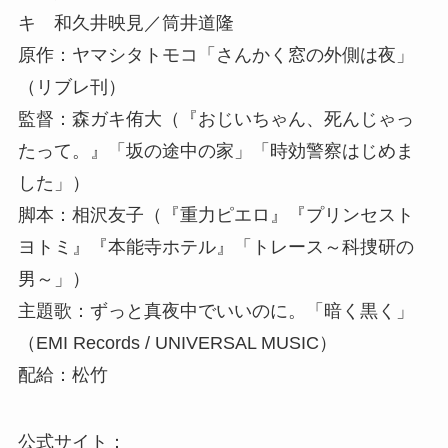
キ 和久井映見／筒井道隆
原作：ヤマシタトモコ「さんかく窓の外側は夜」
（リブレ刊）
監督：森ガキ侑大（『おじいちゃん、死んじゃっ
たって。』「坂の途中の家」「時効警察はじめま
した」）
脚本：相沢友子（『重力ピエロ』『プリンセスト
ヨトミ』『本能寺ホテル』「トレース～科捜研の
男～」）
主題歌：ずっと真夜中でいいのに。「暗く黒く」
（EMI Records / UNIVERSAL MUSIC）
配給：松竹
公式サイト：