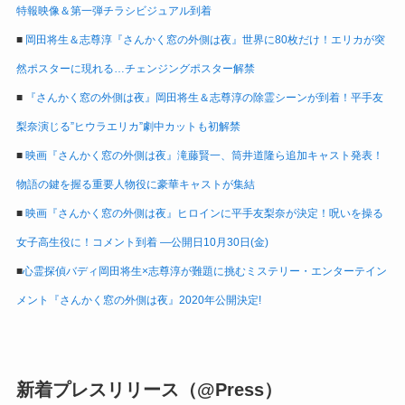
特報映像＆第一弾チラシビジュアル到着
■
岡田将生＆志尊淳『さんかく窓の外側は夜』世界に80枚だけ！エリカが突
然ポスターに現れる…チェンジングポスター解禁
■
『さんかく窓の外側は夜』岡田将生＆志尊淳の除霊シーンが到着！平手友
梨奈演じる”ヒウラエリカ”劇中カットも初解禁
■
映画『さんかく窓の外側は夜』滝藤賢一、筒井道隆ら追加キャスト発表！
物語の鍵を握る重要人物役に豪華キャストが集結
■
映画『さんかく窓の外側は夜』ヒロインに平手友梨奈が決定！呪いを操る
女子高生役に！コメント到着 ―公開日10月30日(金)
■
心霊探偵バディ岡田将生×志尊淳が難題に挑むミステリー・エンターテイン
メント『さんかく窓の外側は夜』2020年公開決定!
新着プレスリリース（@Press）