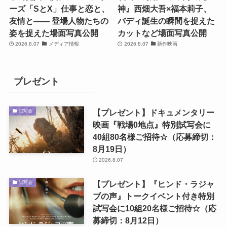
ーズ「SとX」仕事と恋と、
神』西畑大吾×福本莉子、
友情と―― 登場人物たちの
バディ誕生の瞬間を捉えた
姿を捉えた場面写真公開
カットなど場面写真公開
2026.8.07
メディア情報
2026.8.07
新作映画
プレゼント
【プレゼント】ドキュメンタリー
試写会
映画『戦場0地点』特別試写会に
40組80名様ご招待☆（応募締切：
8月19日）
2026.8.07
【プレゼント】『ヒンド・ラジャ
試写会
ブの声』トークイベント付き特別
試写会に10組20名様ご招待☆（応
募締切：8月12日）