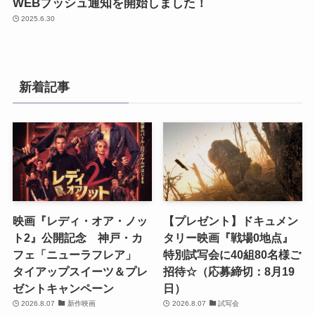
WEBプッシュ通知を開始しました！
2025.6.30
新着記事
映画『レディ・オア・ノッ
【プレゼント】ドキュメン
ト2』公開記念 神戸・カ
タリー映画『戦場0地点』
フェ「ニューラフレア」
特別試写会に40組80名様ご
タイアップスイーツ＆プレ
招待☆（応募締切：8月19
ゼントキャンペーン
日）
2026.8.07
新作映画
2026.8.07
試写会