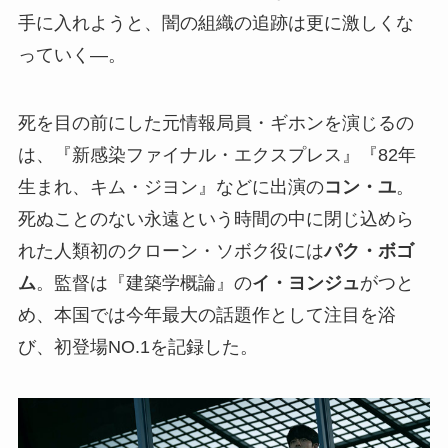
手に入れようと、闇の組織の追跡は更に激しくな
っていく―。
死を目の前にした元情報局員・ギホンを演じるの
は、『新感染ファイナル・エクスプレス』『82年
生まれ、キム・ジヨン』などに出演の
コン・ユ
。
死ぬことのない永遠という時間の中に閉じ込めら
れた人類初のクローン・ソボク役には
パク・ボゴ
ム
。監督は『建築学概論』の
イ・ヨンジュ
がつと
め、本国では今年最大の話題作として注目を浴
び、初登場NO.1を記録した。