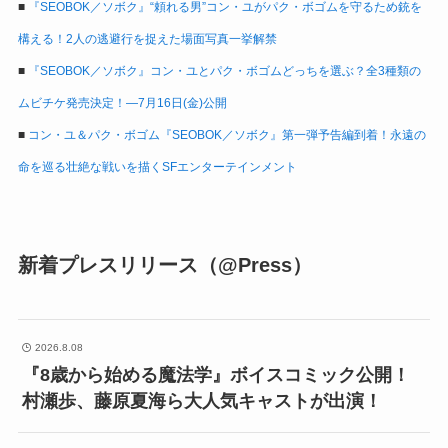
■
『SEOBOK／ソボク』“頼れる男”コン・ユがパク・ボゴムを守るため銃を
構える！2人の逃避行を捉えた場面写真一挙解禁
■
『SEOBOK／ソボク』コン・ユとパク・ボゴムどっちを選ぶ？全3種類の
ムビチケ発売決定！―7月16日(金)公開
■
コン・ユ＆パク・ボゴム『SEOBOK／ソボク』第一弾予告編到着！永遠の
命を巡る壮絶な戦いを描くSFエンターテインメント
新着プレスリリース（@Press）
2026.8.08
『8歳から始める魔法学』ボイスコミック公開！
村瀬歩、藤原夏海ら大人気キャストが出演！