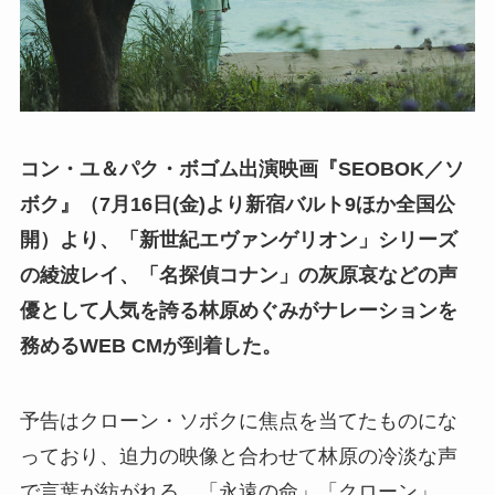
コン・ユ＆パク・ボゴム出演映画『SEOBOK／ソ
ボク』（7⽉16⽇(⾦)より新宿バルト9ほか全国公
開）より、「新世紀エヴァンゲリオン」シリーズ
の綾波レイ、「名探偵コナン」の灰原哀などの声
優として人気を誇る林原めぐみがナレーションを
務めるWEB CMが到着した。
予告はクローン・ソボクに焦点を当てたものにな
っており、迫力の映像と合わせて林原の冷淡な声
で言葉が紡がれる。「永遠の命」「クローン」