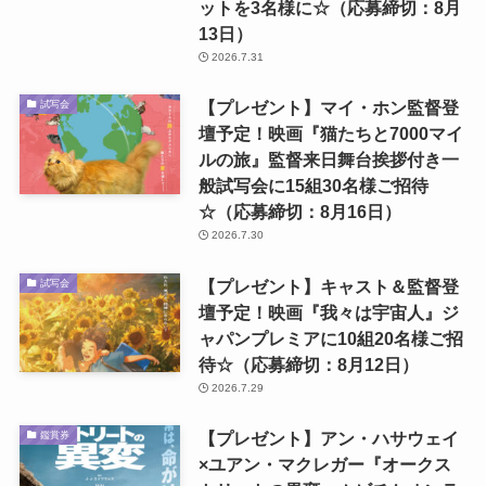
ットを3名様に☆（応募締切：8月
13日）
2026.7.31
【プレゼント】マイ・ホン監督登
試写会
壇予定！映画『猫たちと7000マイ
ルの旅』監督来日舞台挨拶付き一
般試写会に15組30名様ご招待
☆（応募締切：8月16日）
2026.7.30
【プレゼント】キャスト＆監督登
試写会
壇予定！映画『我々は宇宙人』ジ
ャパンプレミアに10組20名様ご招
待☆（応募締切：8月12日）
2026.7.29
【プレゼント】アン・ハサウェイ
鑑賞券
×ユアン・マクレガー『オークス