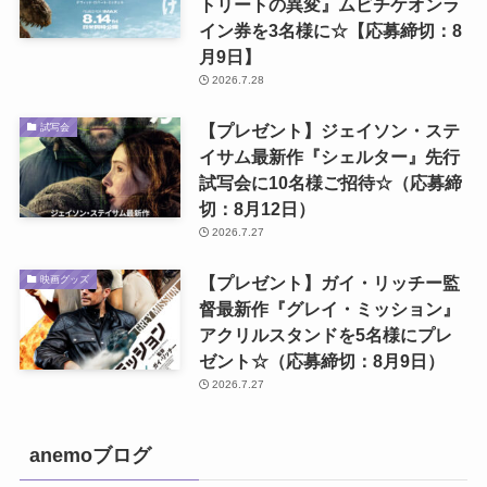
トリートの異変』ムビチケオンラ
イン券を3名様に☆【応募締切：8
月9日】
2026.7.28
【プレゼント】ジェイソン・ステ
試写会
イサム最新作『シェルター』先行
試写会に10名様ご招待☆（応募締
切：8月12日）
2026.7.27
【プレゼント】ガイ・リッチー監
映画グッズ
督最新作『グレイ・ミッション』
アクリルスタンドを5名様にプレ
ゼント☆（応募締切：8月9日）
2026.7.27
anemoブログ