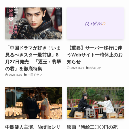
「中国ドラマが好き！いま
【重要】サーバー移行に伴
見るべきスター最前線」8
うWebサイト一時休止のお
月27日発売 「逐玉：翡翠
知らせ
の君」を徹底特集
2026.8.07
お知らせ
2026.8.07
中国ドラマ
中島健人主演、Netflixシリ
映画『時給三〇〇円の死