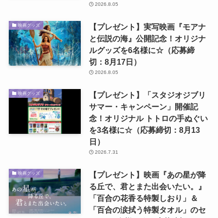
2026.8.05
【プレゼント】実写映画『モアナ
映画グッズ
と伝説の海』公開記念！オリジナ
ルグッズを6名様に☆（応募締
切：8月17日）
2026.8.05
【プレゼント】「スタジオジブリ
映画グッズ
サマー・キャンペーン」開催記
念！オリジナル トトロの手ぬぐい
を3名様に☆（応募締切：8月13
日）
2026.7.31
【プレゼント】映画『あの星が降
映画グッズ
る丘で、君とまた出会いたい。』
「百合の花香る特製しおり」＆
「百合の涙拭う特製タオル」のセ