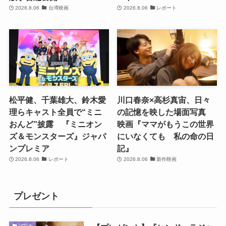
2026.8.06
台湾映画
2026.8.06
レポート
松平健、千葉雄大、鈴木愛
川口春奈×高杉真宙、日々
理らキャスト全員で“ミニ
の記憶を映した場面写真
おんど”披露 『ミニオン
映画『ママがもうこの世界
ズ＆モンスターズ』ジャパ
にいなくても 私の命の日
ンプレミア
記』
2026.8.06
レポート
2026.8.06
新作映画
プレゼント
試写会