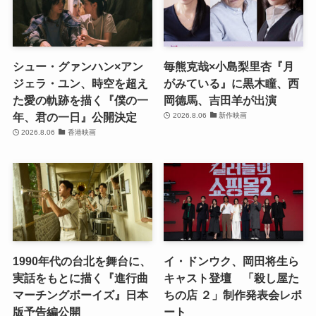
シュー・グァンハン×アン
毎熊克哉×小島梨里杏『月
ジェラ・ユン、時空を超え
がみている』に黒木瞳、西
た愛の軌跡を描く『僕の一
岡德馬、吉田羊が出演
年、君の一日』公開決定
2026.8.06
新作映画
2026.8.06
香港映画
1990年代の台北を舞台に、
イ・ドンウク、岡田将生ら
実話をもとに描く『進行曲
キャスト登壇 「殺し屋た
マーチングボーイズ』日本
ちの店 ２」制作発表会レポ
版予告編公開
ート