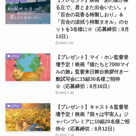
る丘で、君とまた出会いたい。』
「百合の花香る特製しおり」＆
「百合の涙拭う特製タオル」のセ
ットを3名様に☆（応募締切：8月
13日）
2026.7.31
【プレゼント】マイ・ホン監督登
試写会
壇予定！映画『猫たちと7000マイ
ルの旅』監督来日舞台挨拶付き一
般試写会に15組30名様ご招待
☆（応募締切：8月16日）
2026.7.30
【プレゼント】キャスト＆監督登
試写会
壇予定！映画『我々は宇宙人』ジ
ャパンプレミアに10組20名様ご招
待☆（応募締切：8月12日）
2026.7.29