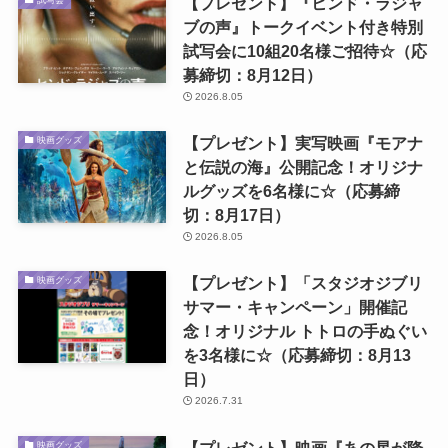
【プレゼント】『ヒンド・ラジャ
ブの声』トークイベント付き特別
試写会に10組20名様ご招待☆（応
募締切：8月12日）
2026.8.05
【プレゼント】実写映画『モアナ
映画グッズ
と伝説の海』公開記念！オリジナ
ルグッズを6名様に☆（応募締
切：8月17日）
2026.8.05
【プレゼント】「スタジオジブリ
映画グッズ
サマー・キャンペーン」開催記
念！オリジナル トトロの手ぬぐい
を3名様に☆（応募締切：8月13
日）
2026.7.31
【プレゼント】映画『あの星が降
映画グッズ