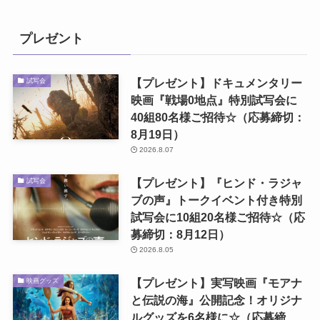
プレゼント
【プレゼント】ドキュメンタリー
試写会
映画『戦場0地点』特別試写会に
40組80名様ご招待☆（応募締切：
8月19日）
2026.8.07
【プレゼント】『ヒンド・ラジャ
試写会
ブの声』トークイベント付き特別
試写会に10組20名様ご招待☆（応
募締切：8月12日）
2026.8.05
【プレゼント】実写映画『モアナ
映画グッズ
と伝説の海』公開記念！オリジナ
ルグッズを6名様に☆（応募締