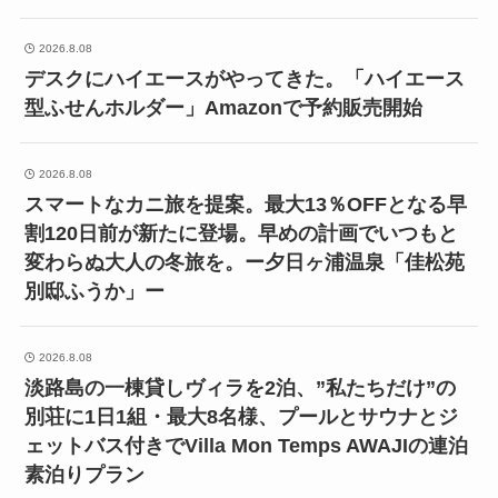
2026.8.08
デスクにハイエースがやってきた。「ハイエース
型ふせんホルダー」Amazonで予約販売開始
2026.8.08
スマートなカニ旅を提案。最大13％OFFとなる早
割120日前が新たに登場。早めの計画でいつもと
変わらぬ大人の冬旅を。ー夕日ヶ浦温泉「佳松苑
別邸ふうか」ー
2026.8.08
淡路島の一棟貸しヴィラを2泊、”私たちだけ”の
別荘に1日1組・最大8名様、プールとサウナとジ
ェットバス付きでVilla Mon Temps AWAJIの連泊
素泊りプラン