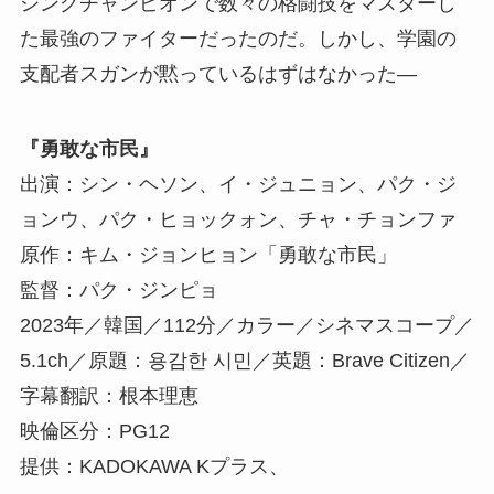
シングチャンピオンで数々の格闘技をマスターし
た最強のファイターだったのだ。しかし、学園の
支配者スガンが黙っているはずはなかった―
『勇敢な市民』
出演：シン・ヘソン、イ・ジュニョン、パク・ジ
ョンウ、パク・ヒョックォン、チャ・チョンファ
原作：キム・ジョンヒョン「勇敢な市民」
監督：パク・ジンピョ
2023年／韓国／112分／カラー／シネマスコープ／
5.1ch／原題：용감한 시민／英題：Brave Citizen／
字幕翻訳：根本理恵
映倫区分：PG12
提供：KADOKAWA Kプラス、