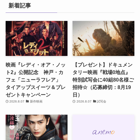
新着記事
映画『レディ・オア・ノッ
【プレゼント】ドキュメン
ト2』公開記念 神戸・カ
タリー映画『戦場0地点』
フェ「ニューラフレア」
特別試写会に40組80名様ご
タイアップスイーツ＆プレ
招待☆（応募締切：8月19
ゼントキャンペーン
日）
2026.8.07
新作映画
2026.8.07
試写会