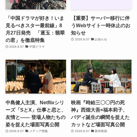
「中国ドラマが好き！いま
【重要】サーバー移行に伴
見るべきスター最前線」8
うWebサイト一時休止のお
月27日発売 「逐玉：翡翠
知らせ
の君」を徹底特集
2026.8.07
お知らせ
2026.8.07
中国ドラマ
中島健人主演、Netflixシリ
映画『時給三〇〇円の死
ーズ「SとX」仕事と恋と、
神』西畑大吾×福本莉子、
友情と―― 登場人物たちの
バディ誕生の瞬間を捉えた
姿を捉えた場面写真公開
カットなど場面写真公開
2026.8.07
メディア情報
2026.8.07
新作映画