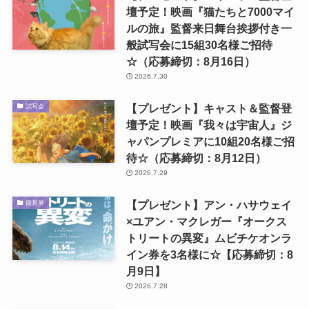
壇予定！映画『猫たちと7000マイ
ルの旅』監督来日舞台挨拶付き一
般試写会に15組30名様ご招待
☆（応募締切：8月16日）
2026.7.30
【プレゼント】キャスト＆監督登
試写会
壇予定！映画『我々は宇宙人』ジ
ャパンプレミアに10組20名様ご招
待☆（応募締切：8月12日）
2026.7.29
【プレゼント】アン・ハサウェイ
鑑賞券
×ユアン・マクレガー『オークス
トリートの異変』ムビチケオンラ
イン券を3名様に☆【応募締切：8
月9日】
2026.7.28