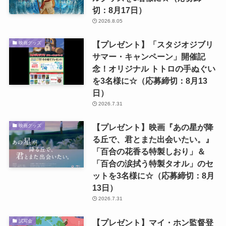
切：8月17日）
2026.8.05
【プレゼント】「スタジオジブリ
映画グッズ
サマー・キャンペーン」開催記
念！オリジナル トトロの手ぬぐい
を3名様に☆（応募締切：8月13
日）
2026.7.31
【プレゼント】映画『あの星が降
映画グッズ
る丘で、君とまた出会いたい。』
「百合の花香る特製しおり」＆
「百合の涙拭う特製タオル」のセ
ットを3名様に☆（応募締切：8月
13日）
2026.7.31
【プレゼント】マイ・ホン監督登
試写会