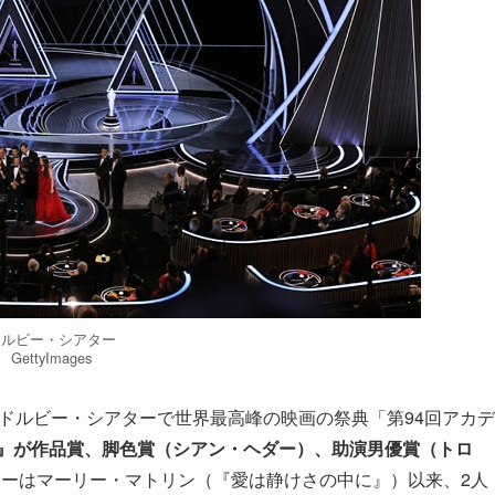
ドルビー・シアター
GettyImages
のドルビー・シアターで世界最高峰の映画の祭典「第94回アカデ
た』が作品賞、脚色賞（シアン・ヘダー）、助演男優賞（トロ
ーはマーリー・マトリン（『愛は静けさの中に』）以来、2人