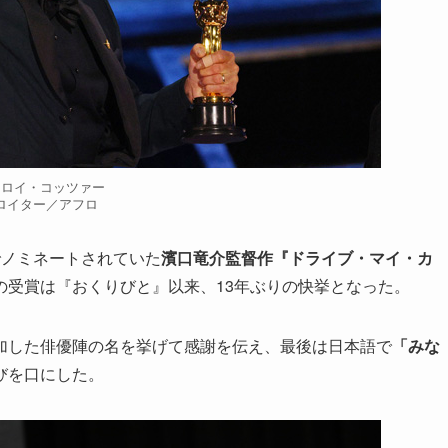
トロイ・コッツァー
ロイター／アフロ
でノミネートされていた
濱口竜介監督作『ドライブ・マイ・カ
の受賞は『おくりびと』以来、13年ぶりの快挙となった。
加した俳優陣の名を挙げて感謝を伝え、最後は日本語で
「みな
びを口にした。