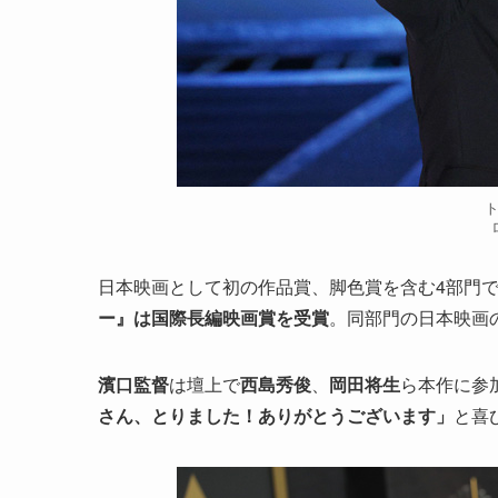
日本映画として初の作品賞、脚色賞を含む4部門
ー』は国際長編映画賞を受賞
。同部門の日本映画
濱口監督
は壇上で
西島秀俊
、
岡田将生
ら本作に参
さん、とりました！ありがとうございます」
と喜