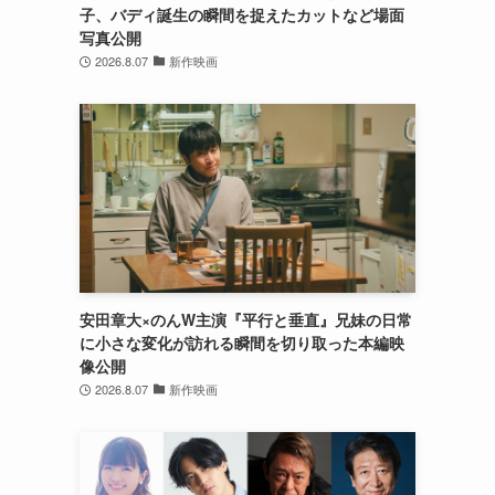
子、バディ誕生の瞬間を捉えたカットなど場面
写真公開
2026.8.07
新作映画
安田章大×のんW主演『平行と垂直』兄妹の日常
に小さな変化が訪れる瞬間を切り取った本編映
像公開
2026.8.07
新作映画