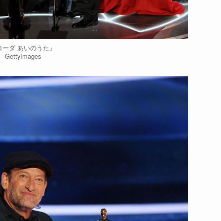
コーダ あいのうた』
GettyImages