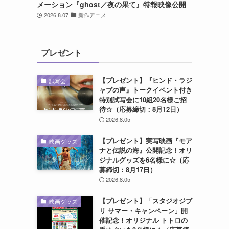
メーション『ghost／夜の果て』特報映像公開
2026.8.07
新作アニメ
プレゼント
【プレゼント】『ヒンド・ラジ
試写会
ャブの声』トークイベント付き
特別試写会に10組20名様ご招
待☆（応募締切：8月12日）
2026.8.05
【プレゼント】実写映画『モア
映画グッズ
ナと伝説の海』公開記念！オリ
ジナルグッズを6名様に☆（応
募締切：8月17日）
2026.8.05
【プレゼント】「スタジオジブ
映画グッズ
リ サマー・キャンペーン」開
催記念！オリジナル トトロの