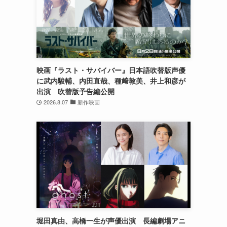
映画『ラスト・サバイバー』日本語吹替版声優
に武内駿輔、内田直哉、種﨑敦美、井上和彦が
出演 吹替版予告編公開
2026.8.07
新作映画
堀田真由、高橋一生が声優出演 長編劇場アニ