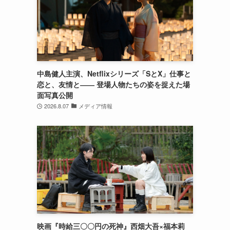
中島健人主演、Netflixシリーズ「SとX」仕事と
恋と、友情と―― 登場人物たちの姿を捉えた場
面写真公開
2026.8.07
メディア情報
映画『時給三〇〇円の死神』西畑大吾×福本莉