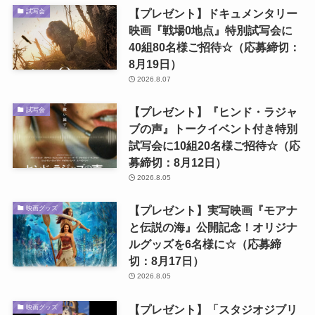
【プレゼント】ドキュメンタリー
試写会
映画『戦場0地点』特別試写会に
40組80名様ご招待☆（応募締切：
8月19日）
2026.8.07
【プレゼント】『ヒンド・ラジャ
試写会
ブの声』トークイベント付き特別
試写会に10組20名様ご招待☆（応
募締切：8月12日）
2026.8.05
【プレゼント】実写映画『モアナ
映画グッズ
と伝説の海』公開記念！オリジナ
ルグッズを6名様に☆（応募締
切：8月17日）
2026.8.05
【プレゼント】「スタジオジブリ
映画グッズ