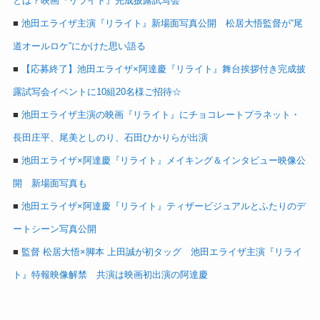
とは？映画『リライト』完成披露試写会
■
池田エライザ主演『リライト』新場面写真公開 松居大悟監督が“尾
道オールロケ”にかけた思い語る
■
【応募終了】池田エライザ×阿達慶『リライト』舞台挨拶付き完成披
露試写会イベントに10組20名様ご招待☆
■
池田エライザ主演の映画『リライト』にチョコレートプラネット・
長田庄平、尾美としのり、石田ひかりらが出演
■
池田エライザ×阿達慶『リライト』メイキング＆インタビュー映像公
開 新場面写真も
■
池田エライザ×阿達慶『リライト』ティザービジュアルとふたりのデ
ートシーン写真公開
■
監督 松居大悟×脚本 上田誠が初タッグ 池田エライザ主演『リライ
ト』特報映像解禁 共演は映画初出演の阿達慶