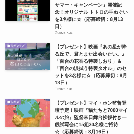
サマー・キャンペーン」開催記
念！オリジナル トトロの手ぬぐい
を3名様に☆（応募締切：8月13
日）
2026.7.31
【プレゼント】映画『あの星が降
映画グッズ
る丘で、君とまた出会いたい。』
「百合の花香る特製しおり」＆
「百合の涙拭う特製タオル」のセ
ットを3名様に☆（応募締切：8月
13日）
2026.7.31
【プレゼント】マイ・ホン監督登
試写会
壇予定！映画『猫たちと7000マイ
ルの旅』監督来日舞台挨拶付き一
般試写会に15組30名様ご招待
☆（応募締切：8月16日）