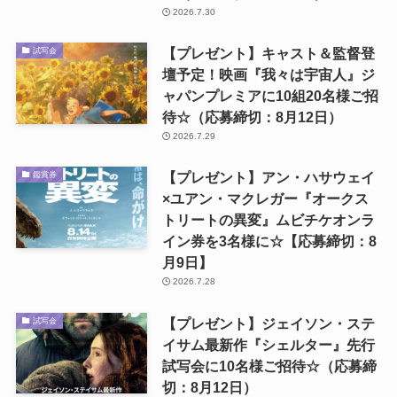
2026.7.30
【プレゼント】キャスト＆監督登
試写会
壇予定！映画『我々は宇宙人』ジ
ャパンプレミアに10組20名様ご招
待☆（応募締切：8月12日）
2026.7.29
【プレゼント】アン・ハサウェイ
鑑賞券
×ユアン・マクレガー『オークス
トリートの異変』ムビチケオンラ
イン券を3名様に☆【応募締切：8
月9日】
2026.7.28
【プレゼント】ジェイソン・ステ
試写会
イサム最新作『シェルター』先行
試写会に10名様ご招待☆（応募締
切：8月12日）