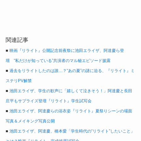
関連記事
■
映画『リライト』公開記念前夜祭に池田エライザ、阿達慶ら登
壇 “私だけが知っている”共演者のマル秘エピソード披露
■
過去をリライトしたのは誰…？“あの夏”の謎に迫る、『リライト』ミ
ステリPV解禁
■
池田エライザ、学生の歓声に「嬉しくて泣きそう！」阿達慶と長田
庄平もサプライズ登壇『リライト』学生試写会
■
池田エライザ、阿達慶らの浴衣姿『リライト』夏祭りシーンの場面
写真＆メイキング写真公開
■
池田エライザ、阿達慶、橋本愛「学生時代の“リライト”したいこと」