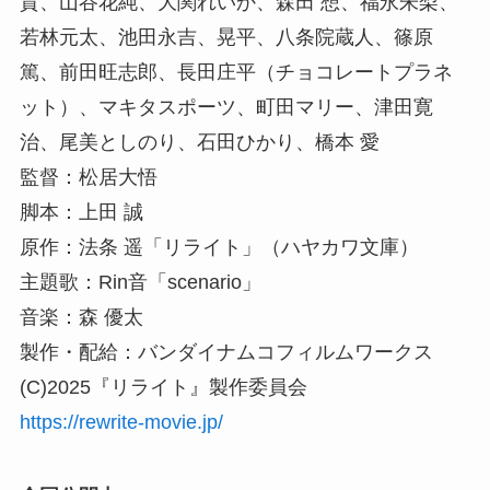
貴、山谷花純、大関れいか、森田 想、福永朱梨、
若林元太、池田永吉、晃平、八条院蔵人、篠原
篤、前田旺志郎、長田庄平（チョコレートプラネ
ット）、マキタスポーツ、町田マリー、津田寛
治、尾美としのり、石田ひかり、橋本 愛
監督：松居大悟
脚本：上田 誠
原作：法条 遥「リライト」（ハヤカワ文庫）
主題歌：Rin音「scenario」
音楽：森 優太
製作・配給：バンダイナムコフィルムワークス
(C)2025『リライト』製作委員会
https://rewrite-movie.jp/