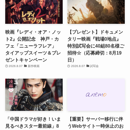
映画『レディ・オア・ノッ
【プレゼント】ドキュメン
ト2』公開記念 神戸・カ
タリー映画『戦場0地点』
フェ「ニューラフレア」
特別試写会に40組80名様ご
タイアップスイーツ＆プレ
招待☆（応募締切：8月19
ゼントキャンペーン
日）
2026.8.07
新作映画
2026.8.07
試写会
「中国ドラマが好き！いま
【重要】サーバー移行に伴
見るべきスター最前線」8
うWebサイト一時休止のお