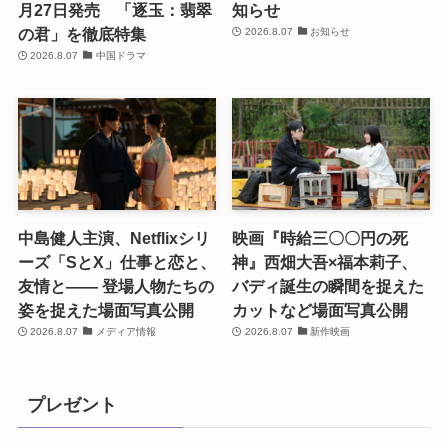
月27日発売 「逐玉：翡翠
知らせ
の君」を徹底特集
2026.8.07
お知らせ
2026.8.07
中国ドラマ
中島健人主演、Netflixシリ
映画『時給三〇〇円の死
ーズ「SとX」仕事と恋と、
神』西畑大吾×福本莉子、
友情と―― 登場人物たちの
バディ誕生の瞬間を捉えた
姿を捉えた場面写真公開
カットなど場面写真公開
2026.8.07
メディア情報
2026.8.07
新作映画
プレゼント