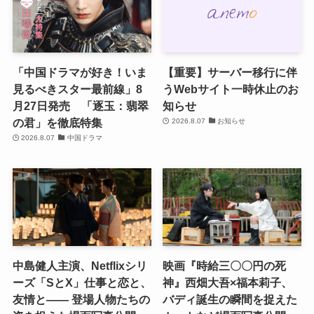
「中国ドラマが好き！いま
【重要】サーバー移行に伴
見るべきスター最前線」8
うWebサイト一時休止のお
月27日発売 「逐玉：翡翠
知らせ
の君」を徹底特集
2026.8.07
お知らせ
2026.8.07
中国ドラマ
中島健人主演、Netflixシリ
映画『時給三〇〇円の死
ーズ「SとX」仕事と恋と、
神』西畑大吾×福本莉子、
友情と―― 登場人物たちの
バディ誕生の瞬間を捉えた