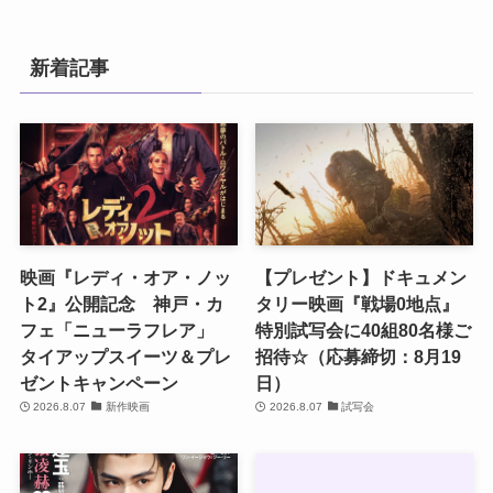
新着記事
映画『レディ・オア・ノッ
【プレゼント】ドキュメン
ト2』公開記念 神戸・カ
タリー映画『戦場0地点』
フェ「ニューラフレア」
特別試写会に40組80名様ご
タイアップスイーツ＆プレ
招待☆（応募締切：8月19
ゼントキャンペーン
日）
2026.8.07
新作映画
2026.8.07
試写会