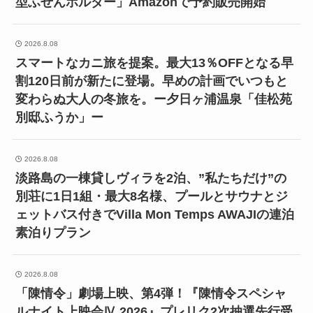
型ふせんホルダー」Amazonで予約販売開始
2026.8.08
スマートなカニ旅を提案。最大13％OFFとなる早
割120日前が新たに登場。早めの計画でいつもと
変わらぬ大人の冬旅を。ー夕日ヶ浦温泉「佳松苑
別邸ふうか」ー
2026.8.08
淡路島の一棟貸しヴィラを2泊、”私たちだけ”の
別荘に1日1組・最大8名様、プールとサウナとジ
ェットバス付きでVilla Mon Temps AWAJIの連泊
素泊りプラン
2026.8.08
「陳情令」劇場上映、第4弾！『陳情令スペシャ
ルナイト上映会Ⅳ 2026』プレリク2次抽選先行受