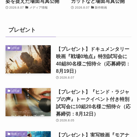
姿を捉えた場面写真公開
カットなど場面写真公開
2026.8.07
メディア情報
2026.8.07
新作映画
プレゼント
【プレゼント】ドキュメンタリー
試写会
映画『戦場0地点』特別試写会に
40組80名様ご招待☆（応募締切：
8月19日）
2026.8.07
【プレゼント】『ヒンド・ラジャ
試写会
ブの声』トークイベント付き特別
試写会に10組20名様ご招待☆（応
募締切：8月12日）
2026.8.05
【プレゼント】実写映画『モアナ
映画グッズ