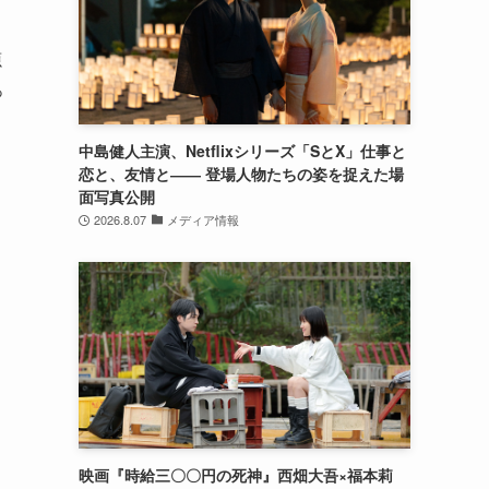
源
っ
中島健人主演、Netflixシリーズ「SとX」仕事と
恋と、友情と―― 登場人物たちの姿を捉えた場
面写真公開
2026.8.07
メディア情報
映画『時給三〇〇円の死神』西畑大吾×福本莉