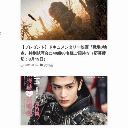
応
【プレゼント】ドキュメンタリー映画『戦場0地
点』特別試写会に40組80名様ご招待☆（応募締
切：8月19日）
2026.8.07
試写会