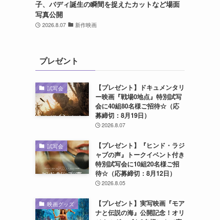
子、バディ誕生の瞬間を捉えたカットなど場面
写真公開
2026.8.07
新作映画
プレゼント
【プレゼント】ドキュメンタリ
試写会
ー映画『戦場0地点』特別試写
会に40組80名様ご招待☆（応
募締切：8月19日）
2026.8.07
【プレゼント】『ヒンド・ラジ
試写会
ャブの声』トークイベント付き
特別試写会に10組20名様ご招
待☆（応募締切：8月12日）
2026.8.05
【プレゼント】実写映画『モア
映画グッズ
ナと伝説の海』公開記念！オリ