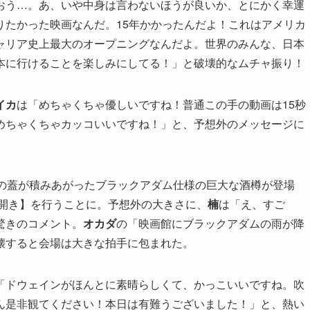
おう…。あ、いや中身は言わないほうが良いか、とにかく幸運
りたかった映画なんだ。15年かかったんだよ！これはアメリカ
ャリア史上最大のオープニングなんだよ。世界のみんな、日本
本に行けることを楽しみにしてる！」と破壊的なムチャ振り！
イカ
は「めちゃくちゃ優しいですね！普通この手の動画は15秒
めちゃくちゃカッコいいですね！」と、予想外のメッセージに
もの蓋が積みあがったブラックアダム仕様の巨大な酒樽が登場
鏡開き】を行うことに。予想外の大きさに、
楠
は「え、すご
驚きのコメント。
オカダ
の「映画館にブラックアダムの雨が降
壊すると会場は大きな拍手に包まれた。
「ドウェインがほんとに素晴らしくて、かっこいいですね。吹
ん是非観てください！本日は有難うございました！」と、熱い