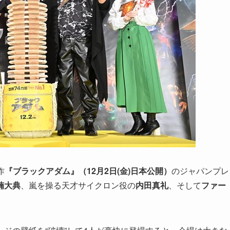
作
『ブラックアダム』（12月2日(金)日本公開）
のジャパンプレ
楠大典
、嵐を操る天才サイクロン役の
内田真礼
、そして
ファー
。