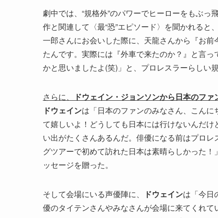
劇中では、“規格外”のパワーでヒーローをもぶっ
作と関連して〈最“恐”エピソード〉を聞かれると
一郎さんにお会いした際に、天龍さんから『お前今
たんです。実際には『外車で来たのか？』と言っ
かと思いましたよ(笑)」と、プロレスラーらしい
さらに、
ドウェイン・ジョンソンから日本のファ
ドウェイン
は「日本のファンのみなさん、こんに
て嬉しいよ！どうしても日本には行けないんだけ
い出がたくさんあるんだ。俳優になる前はプロレ
グツアーで初めて訪れた日本は素晴らしかった！
ッセージを贈った。
そして会場にいる声優陣に、
ドウェイン
は「今日
優のタイテンさんやみなさんが会場に来てくれて