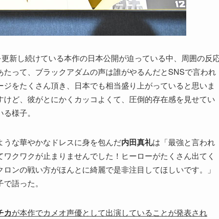
録を更新し続けている本作の日本公開が迫っている中、周囲の反
あたって、ブラックアダムの声は誰がやるんだとSNSで言われ
ージをたくさん頂き、日本でも相当盛り上がっていると思いま
すけど、彼がとにかくカッコよくて、圧倒的存在感を見せてい
いる様子。
ような華やかなドレスに身を包んだ
内田真礼
は「最強と言われ
てワクワクが止まりませんでした！ヒーローがたくさん出てく
クロンの戦い方がほんとに綺麗で是非注目してほしいです。」
子で語った。
チカ
が本作でカメオ声優として出演していることが発表され