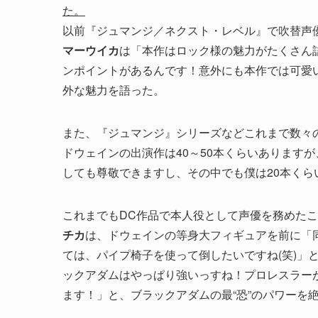
た。
以前『ジュマンジ／ネクスト・レベル』で吹替声
マーウイカ
は「本作はロック様の魅力がたくさん
ンポイントがあるんです！意外にも本作では可愛
外な魅力を語った。
また、『ジュマンジ』シリーズなどこれまで数々
ドウェインの出演作は40～50本くらいあります
しても尊敬できますし、その中でも僕は20本くら
これまでもDC作品で本人役として声優を務めた
チカ
は、ドウェインの等身大フィギュアを前に「
ては、パイプ椅子を使って倒したいですね(笑)」
ックアダムはやっぱり強いっすね！プロレスラー
ます！」と、ブラックアダムの最“恐”のパワーを