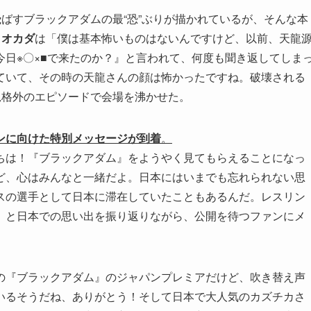
飛ばすブラックアダムの最“恐”ぶりが描かれているが、そんな本
、
オカダ
は「僕は基本怖いものはないんですけど、以前、天龍
日※〇×■で来たのか？』と言われて、何度も聞き返してしま
ていて、その時の天龍さんの顔は怖かったですね。破壊される
規格外のエピソードで会場を沸かせた。
ンに向けた特別メッセージが到着
。
ちは！『ブラックアダム』をようやく見てもらえることになっ
ど、心はみんなと一緒だよ。日本にはいまでも忘れられない思
スの選手として日本に滞在していたこともあるんだ。レスリン
」と日本での思い出を振り返りながら、公開を待つファンにメ
の『ブラックアダム』のジャパンプレミアだけど、吹き替え声
いるそうだね、ありがとう！そして日本で大人気のカズチカさ