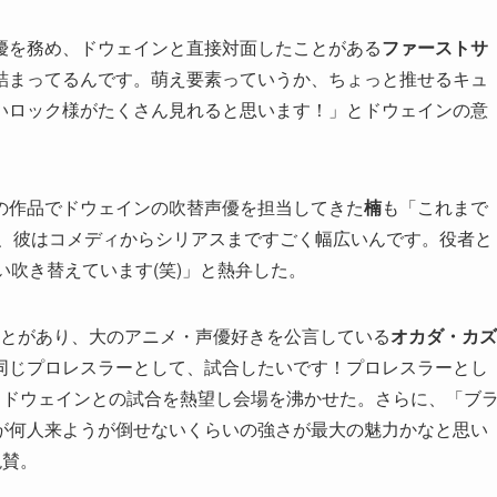
優を務め、ドウェインと直接対面したことがある
ファーストサ
詰まってるんです。萌え要素っていうか、ちょっと推せるキュ
いロック様がたくさん見れると思います！」とドウェインの意
の作品でドウェインの吹替声優を担当してきた
楠
も「これまで
が、彼はコメディからシリアスまですごく幅広いんです。役者と
い吹き替えています(笑)」と熱弁した。
ことがあり、大のアニメ・声優好きを公言している
オカダ・カズ
同じプロレスラーとして、試合したいです！プロレスラーとし
とドウェインとの試合を熱望し会場を沸かせた。さらに、「ブ
が何人来ようが倒せないくらいの強さが最大の魅力かなと思い
絶賛。