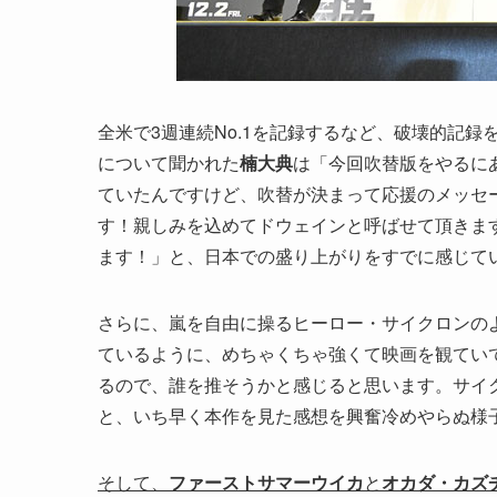
全米で3週連続No.1を記録するなど、破壊的記
について聞かれた
楠大典
は「今回吹替版をやるに
ていたんですけど、吹替が決まって応援のメッセ
す！親しみを込めてドウェインと呼ばせて頂きま
ます！」と、日本での盛り上がりをすでに感じて
さらに、嵐を自由に操るヒーロー・サイクロンの
ているように、めちゃくちゃ強くて映画を観てい
るので、誰を推そうかと感じると思います。サイ
と、いち早く本作を見た感想を興奮冷めやらぬ様
そして、
ファーストサマーウイカ
と
オカダ・カズ