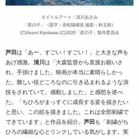
タイトルアート：清川あさみ
「星の子」（題字：赤松陽構造 撮影：朴玉順）
(C)Asami Kiyokawa (C)2020「星の子」製作委員会
芦田
は「あー、すごい！すごい！」と大きな声を
あげ感激。
清川
は「大森監督から直接お願いさ
れ、手掛けました。映画が本当に素晴らしかっ
た。難しい役どころなのに引き込まれるような演
技をされていて、感動しました」と感想を述べ
た。「ちひろがまっすぐに成長する姿を描きたい
と思い、この絵を描きました。これは全部刺繍で
できています」と作品を紹介。
芦田
も「刺繍がち
ひろの繊細な心とリンクしている気がします。実