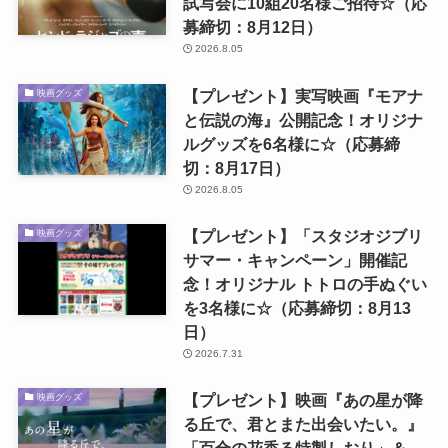
試写会に10組20名様ご招待☆（応
募締切：8月12日）
2026.8.05
【プレゼント】実写映画『モアナ
映画グッズ
と伝説の海』公開記念！オリジナ
ルグッズを6名様に☆（応募締
切：8月17日）
2026.8.05
【プレゼント】「スタジオジブリ
映画グッズ
サマー・キャンペーン」開催記
念！オリジナル トトロの手ぬぐい
を3名様に☆（応募締切：8月13
日）
2026.7.31
【プレゼント】映画『あの星が降
映画グッズ
る丘で、君とまた出会いたい。』
「百合の花香る特製しおり」＆