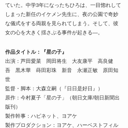
ていた。中学3年になったちひろは、一目惚れして
しまった新任のイケメン先生に、夜の公園で奇妙
な儀式をする両親を見られてしまう。そして、彼
女の心を大きく揺さぶる事件が起きる―。
作品タイトル：『星の子』
出演：芦田愛菜 岡田将生 大友康平 高良健
吾 黒木華 蒔田彩珠 新音 永瀬正敏 原田知
世
監督・脚本：大森立嗣（『日日是好日』）
原作：今村夏子「星の子」（朝日文庫/朝日新聞出
版刊）
製作幹事：ハピネット、ヨアケ
製作プロダクション：ヨアケ、ハーベストフィル