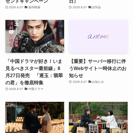
ゼントキャンペーン
日）
2026.8.07
新作映画
2026.8.07
試写会
「中国ドラマが好き！いま
【重要】サーバー移行に伴
見るべきスター最前線」8
うWebサイト一時休止のお
月27日発売 「逐玉：翡翠
知らせ
の君」を徹底特集
2026.8.07
お知らせ
2026.8.07
中国ドラマ