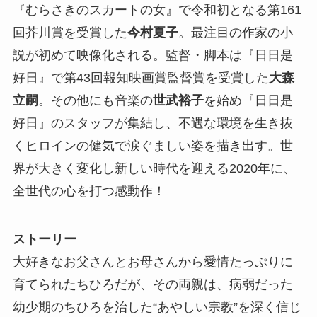
『むらさきのスカートの女』で令和初となる第161
回芥川賞を受賞した
今村夏子
。最注目の作家の小
説が初めて映像化される。監督・脚本は『日日是
好日』で第43回報知映画賞監督賞を受賞した
大森
立嗣
。その他にも音楽の
世武裕子
を始め『日日是
好日』のスタッフが集結し、不遇な環境を生き抜
くヒロインの健気で涙ぐましい姿を描き出す。世
界が大きく変化し新しい時代を迎える2020年に、
全世代の心を打つ感動作！
ストーリー
大好きなお父さんとお母さんから愛情たっぷりに
育てられたちひろだが、その両親は、病弱だった
幼少期のちひろを治した“あやしい宗教”を深く信じ