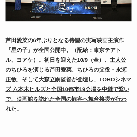
芦田愛菜の6年ぶりとなる待望の実写映画主演作
『星の子』が全国公開中。（配給：東京テアト
ル、ヨアケ）。初日を迎えた10/9（金）、
主人公
のちひろを演じる芦田愛菜、ちひろの父役・永瀬
正敏、そして大森立嗣監督が登壇し、TOHOシネマ
ズ 六本木ヒルズと全国10都市19会場を中継で繋い
で、映画館を訪れた全国の観客へ舞台挨拶が行わ
れた
。