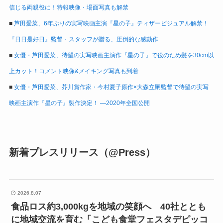
信じる両親役に！特報映像・場面写真も解禁
■
芦田愛菜、6年ぶりの実写映画主演『星の子』ティザービジュアル解禁！
『日日是好日』監督・スタッフが贈る、圧倒的な感動作
■
女優・芦田愛菜、待望の実写映画主演作『星の子』で役のため髪を30cm以
上カット！コメント映像&メイキング写真も到着
■
女優・芦田愛菜、芥川賞作家・今村夏子原作×大森立嗣監督で待望の実写
映画主演作『星の子』製作決定！ ―2020年全国公開
新着プレスリリース（@Press）
2026.8.07
食品ロス約3,000kgを地域の笑顔へ 40社ととも
に地域交流を育む「こども食堂フェスタデピッコ