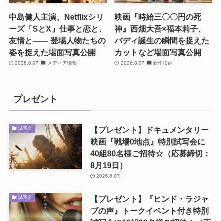
中島健人主演、Netflixシリ
映画『時給三〇〇円の死
ーズ「SとX」仕事と恋と、
神』西畑大吾×福本莉子、
友情と―― 登場人物たちの
バディ誕生の瞬間を捉えた
姿を捉えた場面写真公開
カットなど場面写真公開
2026.8.07
メディア情報
2026.8.07
新作映画
プレゼント
【プレゼント】ドキュメンタリー
試写会
映画『戦場0地点』特別試写会に
40組80名様ご招待☆（応募締切：
8月19日）
2026.8.07
【プレゼント】『ヒンド・ラジャ
試写会
ブの声』トークイベント付き特別