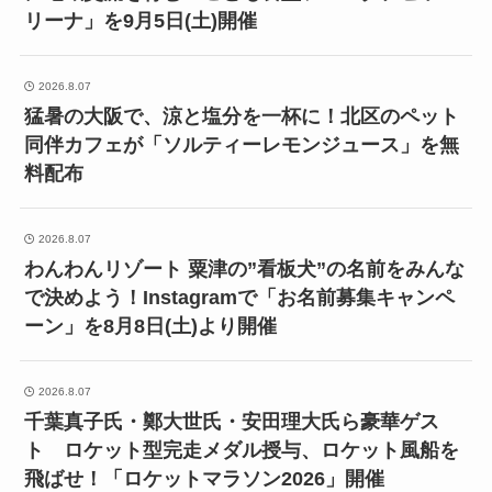
リーナ」を9月5日(土)開催
2026.8.07
猛暑の大阪で、涼と塩分を一杯に！北区のペット
同伴カフェが「ソルティーレモンジュース」を無
料配布
2026.8.07
わんわんリゾート 粟津の”看板犬”の名前をみんな
で決めよう！Instagramで「お名前募集キャンペ
ーン」を8月8日(土)より開催
2026.8.07
千葉真子氏・鄭大世氏・安田理大氏ら豪華ゲス
ト ロケット型完走メダル授与、ロケット風船を
飛ばせ！「ロケットマラソン2026」開催