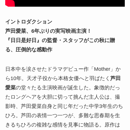
イントロダクション
芦田愛菜、6年ぶりの実写映画主演！
『日日是好日』の監督・スタッフがこの秋に贈
る、圧倒的な感動作
日本中を涙させたドラマデビュー作「Mother」か
ら10年。天才子役から本格女優へと羽ばたく
芦田
愛菜
の堂々たる主演映画が誕生した。象徴的だっ
たロングヘアを大胆に切って挑んだ主人公は、撮
影時、芦田愛菜自身と同じ年だった中学3年生のち
ひろ。芦田の表情一つ一つが、多難な思春期を生
きるちひろの複雑な感情を見事に物語る。原作は