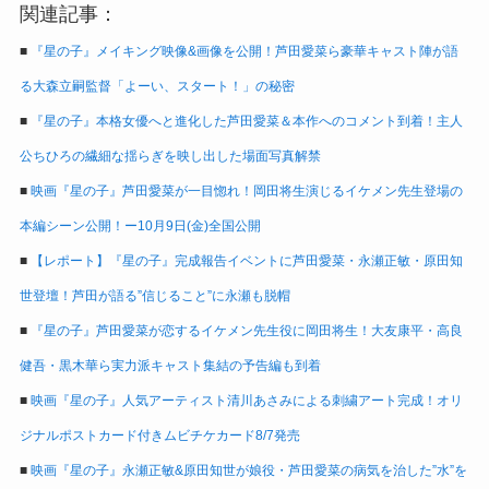
関連記事：
■
『星の子』メイキング映像&画像を公開！芦田愛菜ら豪華キャスト陣が語
る大森立嗣監督「よーい、スタート！」の秘密
■
『星の子』本格女優へと進化した芦田愛菜＆本作へのコメント到着！主人
公ちひろの繊細な揺らぎを映し出した場面写真解禁
■
映画『星の子』芦田愛菜が一目惚れ！岡田将生演じるイケメン先生登場の
本編シーン公開！ー10月9日(金)全国公開
■
【レポート】『星の子』完成報告イベントに芦田愛菜・永瀬正敏・原田知
世登壇！芦田が語る”信じること”に永瀬も脱帽
■
『星の子』芦田愛菜が恋するイケメン先生役に岡田将生！大友康平・高良
健吾・黒木華ら実力派キャスト集結の予告編も到着
■
映画『星の子』人気アーティスト清川あさみによる刺繍アート完成！オリ
ジナルポストカード付きムビチケカード8/7発売
■
映画『星の子』永瀬正敏&原田知世が娘役・芦田愛菜の病気を治した”水”を