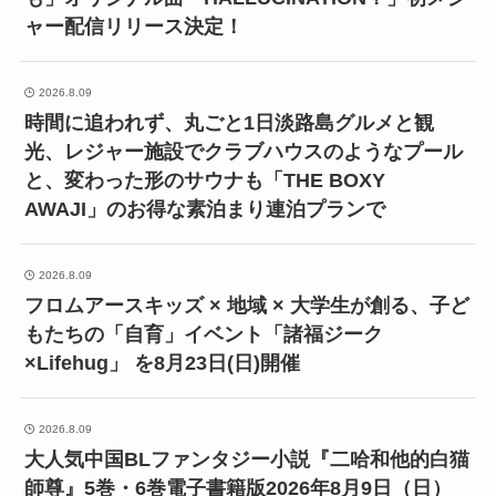
ャー配信リリース決定！
2026.8.09
時間に追われず、丸ごと1日淡路島グルメと観
光、レジャー施設でクラブハウスのようなプール
と、変わった形のサウナも「THE BOXY
AWAJI」のお得な素泊まり連泊プランで
2026.8.09
フロムアースキッズ × 地域 × 大学生が創る、子ど
もたちの「自育」イベント「諸福ジーク
×Lifehug」 を8月23日(日)開催
2026.8.09
大人気中国BLファンタジー小説『二哈和他的白猫
師尊』5巻・6巻電子書籍版2026年8月9日（日）