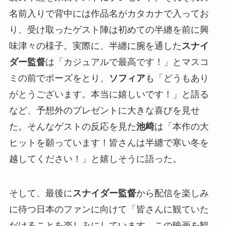
名前入りで背中には作品名がカタカナで入ってお
り、受け取ったゲスト陣は初めての半纏を前に興
味津々の様子。実際に、半纏に腕を通した
スナイ
ダー監督
は「カジュアルで最高です！」とマスコ
ミの前でポーズをとり、
ソフィア
も「どうもあり
がとうございます。本当に嬉しいです！」と語る
など、予想外のプレゼントに大きな喜びを見せ
た。そんなゲストの反応を見た
池﨑
は「本作の大
ヒットを願っています！皆さんは半纏で寒い冬を
越してください！」と嬉しそうに語った。
そして、最後に
スナイダー監督
から配信を楽しみ
に待つ日本のファンに向けて「皆さんに観ていた
だけることを楽しみにしています。この映画を観