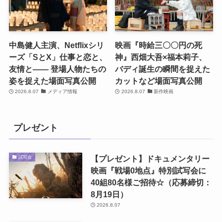
中島健人主演、Netflixシリ
映画『時給三〇〇円の死
ーズ「SとX」仕事と恋と、
神』西畑大吾×福本莉子、
友情と―― 登場人物たちの
バディ誕生の瞬間を捉えた
姿を捉えた場面写真公開
カットなど場面写真公開
2026.8.07
メディア情報
2026.8.07
新作映画
プレゼント
【プレゼント】ドキュメンタリー
試写会
映画『戦場0地点』特別試写会に
40組80名様ご招待☆（応募締切：
8月19日）
2026.8.07