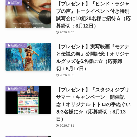
【プレゼント】『ヒンド・ラジャ
試写会
ブの声』トークイベント付き特別
試写会に10組20名様ご招待☆（応
募締切：8月12日）
2026.8.05
【プレゼント】実写映画『モアナ
映画グッズ
と伝説の海』公開記念！オリジナ
ルグッズを6名様に☆（応募締
切：8月17日）
2026.8.05
【プレゼント】「スタジオジブリ
映画グッズ
サマー・キャンペーン」開催記
念！オリジナル トトロの手ぬぐい
を3名様に☆（応募締切：8月13
日）
2026.7.31