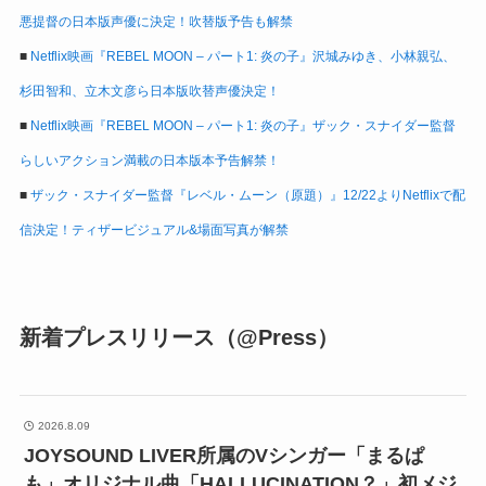
悪提督の日本版声優に決定！吹替版予告も解禁
■
Netflix映画『REBEL MOON – パート1: 炎の子』沢城みゆき、小林親弘、
杉田智和、立木文彦ら日本版吹替声優決定！
■
Netflix映画『REBEL MOON – パート1: 炎の子』ザック・スナイダー監督
らしいアクション満載の日本版本予告解禁！
■
ザック・スナイダー監督『レベル・ムーン（原題）』12/22よりNetflixで配
信決定！ティザービジュアル&場面写真が解禁
新着プレスリリース（@Press）
2026.8.09
JOYSOUND LIVER所属のVシンガー「まるぱ
も」オリジナル曲「HALLUCINATION？」初メジ