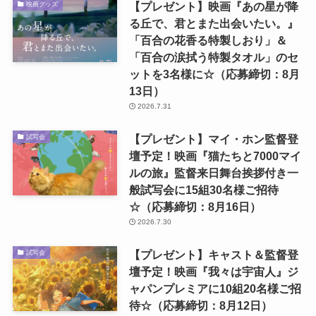
【プレゼント】映画『あの星が降
映画グッズ
る丘で、君とまた出会いたい。』
「百合の花香る特製しおり」＆
「百合の涙拭う特製タオル」のセ
ットを3名様に☆（応募締切：8月
13日）
2026.7.31
【プレゼント】マイ・ホン監督登
試写会
壇予定！映画『猫たちと7000マイ
ルの旅』監督来日舞台挨拶付き一
般試写会に15組30名様ご招待
☆（応募締切：8月16日）
2026.7.30
【プレゼント】キャスト＆監督登
試写会
壇予定！映画『我々は宇宙人』ジ
ャパンプレミアに10組20名様ご招
待☆（応募締切：8月12日）