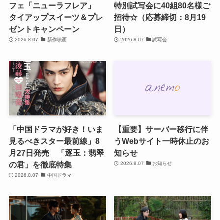
フェ「ニューラフレア」
特別試写会に40組80名様ご
タイアップスイーツ＆プレ
招待☆（応募締切：8月19
ゼントキャンペーン
日）
2026.8.07
新作映画
2026.8.07
試写会
「中国ドラマが好き！いま
【重要】サーバー移行に伴
見るべきスター最前線」8
うWebサイト一時休止のお
月27日発売 「逐玉：翡翠
知らせ
の君」を徹底特集
2026.8.07
お知らせ
2026.8.07
中国ドラマ