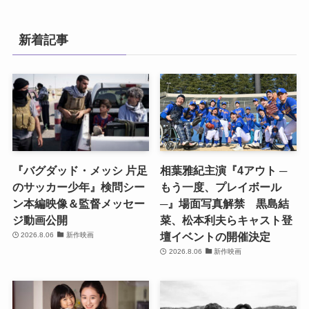
新着記事
『バグダッド・メッシ 片足
相葉雅紀主演『4アウト ─
のサッカー少年』検問シー
もう一度、プレイボール
ン本編映像＆監督メッセー
─』場面写真解禁 黒島結
ジ動画公開
菜、松本利夫らキャスト登
壇イベントの開催決定
2026.8.06
新作映画
2026.8.06
新作映画