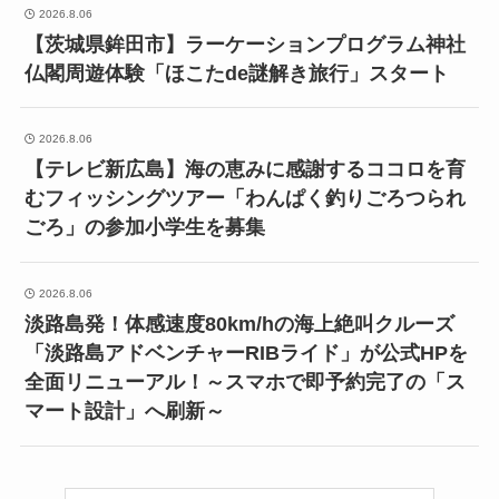
2026.8.06
【茨城県鉾田市】ラーケーションプログラム神社
仏閣周遊体験「ほこたde謎解き旅行」スタート
2026.8.06
【テレビ新広島】海の恵みに感謝するココロを育
むフィッシングツアー「わんぱく釣りごろつられ
ごろ」の参加小学生を募集
2026.8.06
淡路島発！体感速度80km/hの海上絶叫クルーズ
「淡路島アドベンチャーRIBライド」が公式HPを
全面リニューアル！～スマホで即予約完了の「ス
マート設計」へ刷新～