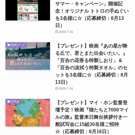
サマー・キャンペーン」開催記
念！オリジナル トトロの手ぬぐい
を3名様に☆（応募締切：8月13
日）
2026.7.31
【プレゼント】映画『あの星が降
映画グッズ
る丘で、君とまた出会いたい。』
「百合の花香る特製しおり」＆
「百合の涙拭う特製タオル」のセ
ットを3名様に☆（応募締切：8月
13日）
2026.7.31
【プレゼント】マイ・ホン監督登
試写会
壇予定！映画『猫たちと7000マイ
ルの旅』監督来日舞台挨拶付き一
般試写会に15組30名様ご招待
☆（応募締切：8月16日）