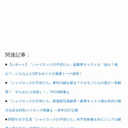
関連記事：
■
【レポート】『シャイロックの子供たち』超豪華キャストが「金か？魂
か？」にちなんだ2択をめぐり大暴露トーク連発！
■
『シャイロックの子供たち』事件の鍵を握る？クセモノたちの姿が一挙解
禁！「やられたら倍返し！」TVCM映像も
■
『シャイロックの子供たち』新場面写真解禁！豪華キャスト陣が本作の魅
力を語る特別メイキング映像も ―来年2/17公開
■
阿部サダヲ主演『シャイロックの子供たち』本予告映像＆本ビジュアル解