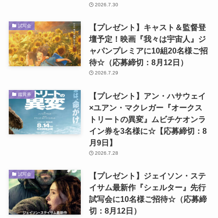
2026.7.30
【プレゼント】キャスト＆監督登
試写会
壇予定！映画『我々は宇宙人』ジ
ャパンプレミアに10組20名様ご招
待☆（応募締切：8月12日）
2026.7.29
【プレゼント】アン・ハサウェイ
鑑賞券
×ユアン・マクレガー『オークス
トリートの異変』ムビチケオンラ
イン券を3名様に☆【応募締切：8
月9日】
2026.7.28
【プレゼント】ジェイソン・ステ
試写会
イサム最新作『シェルター』先行
試写会に10名様ご招待☆（応募締
切：8月12日）