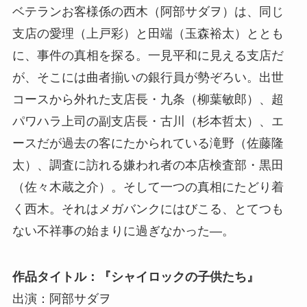
ベテランお客様係の西木（阿部サダヲ）は、同じ
支店の愛理（上戸彩）と田端（玉森裕太）ととも
に、事件の真相を探る。一見平和に見える支店だ
が、そこには曲者揃いの銀行員が勢ぞろい。出世
コースから外れた支店長・九条（柳葉敏郎）、超
パワハラ上司の副支店長・古川（杉本哲太）、エ
ースだが過去の客にたかられている滝野（佐藤隆
太）、調査に訪れる嫌われ者の本店検査部・黒田
（佐々木蔵之介）。そして一つの真相にたどり着
く西木。それはメガバンクにはびこる、とてつも
ない不祥事の始まりに過ぎなかった―。
作品タイトル：『シャイロックの子供たち』
出演：阿部サダヲ