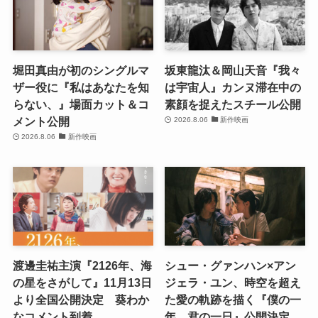
堀田真由が初のシングルマ
坂東龍汰＆岡山天音『我々
ザー役に『私はあなたを知
は宇宙人』カンヌ滞在中の
らない、』場面カット＆コ
素顔を捉えたスチール公開
メント公開
2026.8.06
新作映画
2026.8.06
新作映画
渡邊圭祐主演『2126年、海
シュー・グァンハン×アン
の星をさがして』11月13日
ジェラ・ユン、時空を超え
より全国公開決定 葵わか
た愛の軌跡を描く『僕の一
なコメント到着
年、君の一日』公開決定