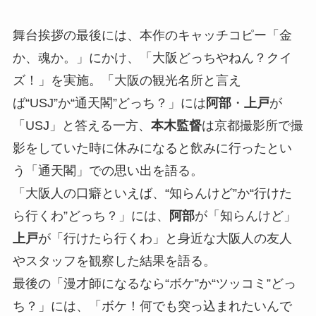
舞台挨拶の最後には、本作のキャッチコピー「金
か、魂か。」にかけ、「大阪どっちやねん？クイ
ズ！」を実施。「大阪の観光名所と言え
ば“USJ”か“通天閣”どっち？」には
阿部
・
上戸
が
「USJ」と答える一方、
本木監督
は京都撮影所で撮
影をしていた時に休みになると飲みに行ったとい
う「通天閣」での思い出を語る。
「大阪人の口癖といえば、“知らんけど”か“行けた
ら行くわ”どっち？」には、
阿部
が「知らんけど」
上戸
が「行けたら行くわ」と身近な大阪人の友人
やスタッフを観察した結果を語る。
最後の「漫才師になるなら“ボケ”か“ツッコミ”どっ
ち？」には、「ボケ！何でも突っ込まれたいんで