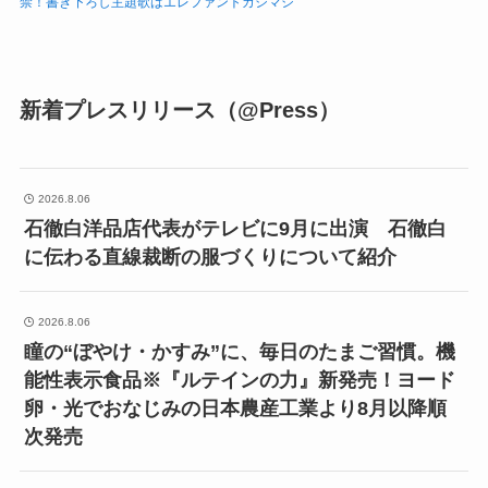
禁！書き下ろし主題歌はエレファントカシマシ
新着プレスリリース（@Press）
2026.8.06
石徹白洋品店代表がテレビに9月に出演 石徹白
に伝わる直線裁断の服づくりについて紹介
2026.8.06
瞳の“ぼやけ・かすみ”に、毎日のたまご習慣。機
能性表示食品※『ルテインの力』新発売！ヨード
卵・光でおなじみの日本農産工業より8月以降順
次発売