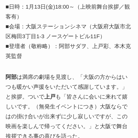
■日時：1月13日(金)18:00～（上映前舞台挨拶／観
客有）
■会場：大阪ステーションシネマ（大阪府大阪市北
区梅田3丁目1-3 ノースゲートビル11F）
■登壇者（敬称略）：阿部サダヲ、上戸彩、本木克
英監督
阿部
は満席の劇場を見渡し、「大阪の方からはい
つも暖かい声援をいただいて感謝しています。」
と挨拶。ついで
上戸
も「皆さんに会いに来れて嬉
しいです。（無発生イベントにつき）大阪ならで
はの掛け合いが出来ずに少し寂しいですが、この
映画を楽しんで帰ってください。」と大阪で舞台
挨拶できる事の喜びを語った。