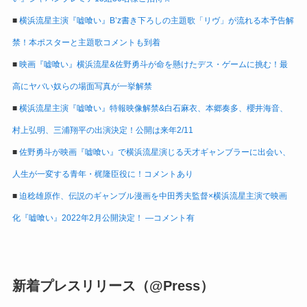
■
横浜流星主演『嘘喰い』B’z書き下ろしの主題歌「リヴ」が流れる本予告解
禁！本ポスターと主題歌コメントも到着
■
映画『嘘喰い』横浜流星&佐野勇斗が命を懸けたデス・ゲームに挑む！最
高にヤバい奴らの場面写真が一挙解禁
■
横浜流星主演『嘘喰い』特報映像解禁&白石麻衣、本郷奏多、櫻井海音、
村上弘明、三浦翔平の出演決定！公開は来年2/11
■
佐野勇斗が映画『嘘喰い』で横浜流星演じる天才ギャンブラーに出会い、
人生が一変する青年・梶隆臣役に！コメントあり
■
迫稔雄原作、伝説のギャンブル漫画を中田秀夫監督×横浜流星主演で映画
化『嘘喰い』2022年2月公開決定！ ―コメント有
新着プレスリリース（@Press）