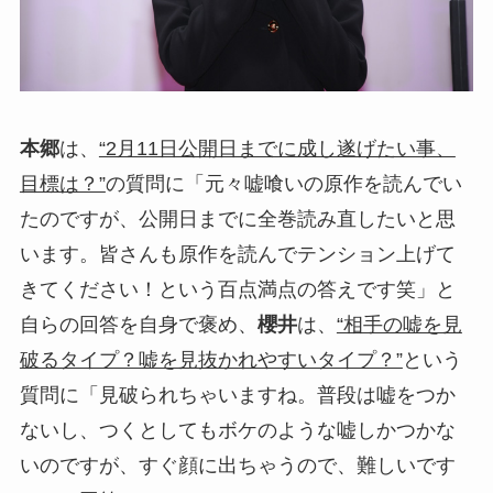
本郷
は、
“2月11日公開日までに成し遂げたい事、
目標は？”
の質問に「元々嘘喰いの原作を読んでい
たのですが、公開日までに全巻読み直したいと思
います。皆さんも原作を読んでテンション上げて
きてください！という百点満点の答えです笑」と
自らの回答を自身で褒め、
櫻井
は、
“相手の嘘を見
破るタイプ？嘘を見抜かれやすいタイプ？”
という
質問に「見破られちゃいますね。普段は嘘をつか
ないし、つくとしてもボケのような嘘しかつかな
いのですが、すぐ顔に出ちゃうので、難しいです