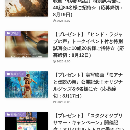
映画『戦場0地点』特別試写会に
40組80名様ご招待☆（応募締切：
8月19日）
2026.8.07
【プレゼント】『ヒンド・ラジャ
試写会
ブの声』トークイベント付き特別
試写会に10組20名様ご招待☆（応
募締切：8月12日）
2026.8.05
【プレゼント】実写映画『モアナ
映画グッズ
と伝説の海』公開記念！オリジナ
ルグッズを6名様に☆（応募締
切：8月17日）
2026.8.05
【プレゼント】「スタジオジブリ
映画グッズ
サマー・キャンペーン」開催記
念！オリジナル トトロの手ぬぐい