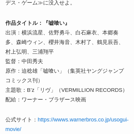
デス・ゲーム≫に没入せよ。
作品タイトル：『嘘喰い』
出演：横浜流星、佐野勇斗、白石麻衣、本郷奏
多、森崎ウィン、櫻井海音、木村了、鶴見辰吾、
村上弘明、三浦翔平
監督：中田秀夫
原作：迫稔雄「嘘喰い」（集英社ヤングジャンプ
コミックス刊）
主題歌：B’z「リヴ」（VERMILLION RECORDS）
配給：ワーナー・ブラザース映画
公式サイト：
https://wwws.warnerbros.co.jp/usogui-
movie/