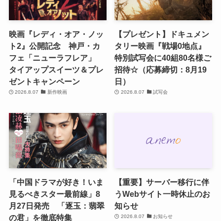
映画『レディ・オア・ノッ
【プレゼント】ドキュメン
ト2』公開記念 神戸・カ
タリー映画『戦場0地点』
フェ「ニューラフレア」
特別試写会に40組80名様ご
タイアップスイーツ＆プレ
招待☆（応募締切：8月19
ゼントキャンペーン
日）
2026.8.07
新作映画
2026.8.07
試写会
「中国ドラマが好き！いま
【重要】サーバー移行に伴
見るべきスター最前線」8
うWebサイト一時休止のお
月27日発売 「逐玉：翡翠
知らせ
の君」を徹底特集
2026.8.07
お知らせ