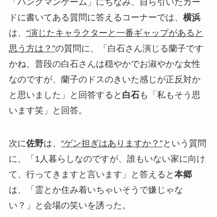
「ハングマンゲーム」にちなみ、自ら引いたカー
ドに書いてある質問に答えるコーナーでは、
横浜
は、
“演じたキャラクターと一番ギャップがあると
思う方は？”
の質問に、「白石さん演じる蘭子です
かね、普段の白石さんは穏やかでお淑やかな女性
なのですが、蘭子のドスのきいた感じが正反対か
と思いました」と回答すると
白石
も「私もそう思
います笑」と回答。
次に
佐野
は、
“ゲン担ぎはありますか？”
という質問
に、「1人暮らしなのですが、誰もいない家に向け
て、行ってきますと言います」と答えると
本郷
は、「霊とか住み着いちゃいそうで嫌じゃな
い？」と会場の笑いを誘った。