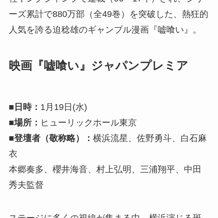
ーズ累計で880万部（全49巻）を突破した、熱狂的
人気を誇る迫稔雄のギャンブル漫画『嘘喰い』。
映画『嘘喰い』ジャパンプレミア
■日時：
1月19日(水)
■場所：
ヒューリックホール東京
■登壇者（敬称略）：
横浜流星、佐野勇斗、白石麻
衣
本郷奏多、櫻井海音、村上弘明、三浦翔平、中田
秀夫監督
ステージに多くの視線が集まる中、横浜演じる斑