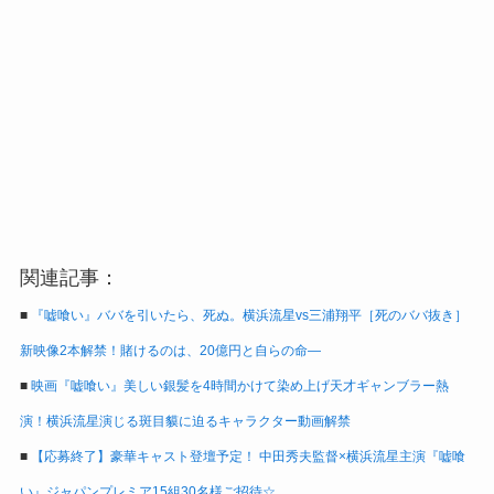
関連記事：
■
『嘘喰い』ババを引いたら、死ぬ。横浜流星vs三浦翔平［死のババ抜き］
新映像2本解禁！賭けるのは、20億円と自らの命―
■
映画『嘘喰い』美しい銀髪を4時間かけて染め上げ天才ギャンブラー熱
演！横浜流星演じる斑目貘に迫るキャラクター動画解禁
■
【応募終了】豪華キャスト登壇予定！ 中田秀夫監督×横浜流星主演『嘘喰
い』ジャパンプレミア15組30名様ご招待☆