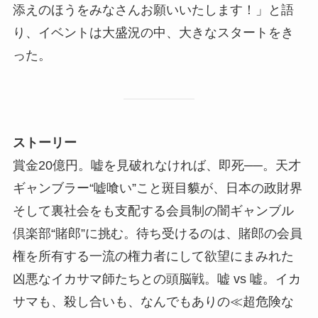
添えのほうをみなさんお願いいたします！」と語
り、イベントは大盛況の中、大きなスタートをき
った。
ストーリー
賞金20億円。嘘を見破れなければ、即死──。天才
ギャンブラー“嘘喰い”こと斑目貘が、日本の政財界
そして裏社会をも支配する会員制の闇ギャンブル
倶楽部“賭郎”に挑む。待ち受けるのは、賭郎の会員
権を所有する一流の権力者にして欲望にまみれた
凶悪なイカサマ師たちとの頭脳戦。嘘 vs 嘘。イカ
サマも、殺し合いも、なんでもありの≪超危険な