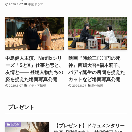
2026.8.07
中国ドラマ
中島健人主演、Netflixシリ
映画『時給三〇〇円の死
ーズ「SとX」仕事と恋と、
神』西畑大吾×福本莉子、
友情と―― 登場人物たちの
バディ誕生の瞬間を捉えた
姿を捉えた場面写真公開
カットなど場面写真公開
2026.8.07
メディア情報
2026.8.07
新作映画
プレゼント
【プレゼント】ドキュメンタリー
試写会