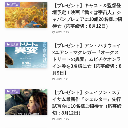
【プレゼント】キャスト＆監督登
試写会
壇予定！映画『我々は宇宙人』ジ
ャパンプレミアに10組20名様ご招
待☆（応募締切：8月12日）
2026.7.29
【プレゼント】アン・ハサウェイ
鑑賞券
×ユアン・マクレガー『オークス
トリートの異変』ムビチケオンラ
イン券を3名様に☆【応募締切：8
月9日】
2026.7.28
【プレゼント】ジェイソン・ステ
試写会
イサム最新作『シェルター』先行
試写会に10名様ご招待☆（応募締
切：8月12日）
2026.7.27