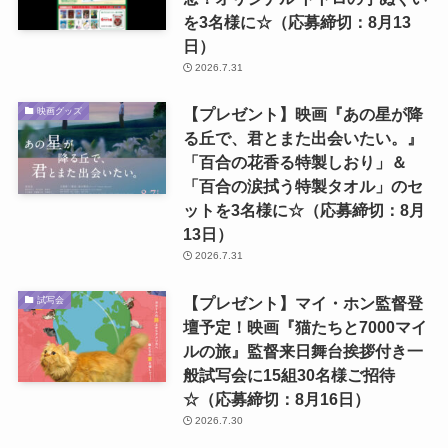
を3名様に☆（応募締切：8月13
日）
2026.7.31
【プレゼント】映画『あの星が降
映画グッズ
る丘で、君とまた出会いたい。』
「百合の花香る特製しおり」＆
「百合の涙拭う特製タオル」のセ
ットを3名様に☆（応募締切：8月
13日）
2026.7.31
【プレゼント】マイ・ホン監督登
試写会
壇予定！映画『猫たちと7000マイ
ルの旅』監督来日舞台挨拶付き一
般試写会に15組30名様ご招待
☆（応募締切：8月16日）
2026.7.30