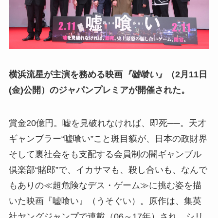
横浜流星が主演を務める映画
『嘘喰い』
（2月11日
(金)公開）のジャパンプレミアが開催された。
賞金20億円。嘘を見破れなければ、即死──。天才
ギャンブラー“嘘喰い”こと斑目貘が、日本の政財界
そして裏社会をも支配する会員制の闇ギャンブル
倶楽部“賭郎”で、イカサマも、殺し合いも、なんで
もありの≪超危険なデス・ゲーム≫に挑む姿を描
いた映画『嘘喰い』（うそぐい）。原作は、集英
社ヤングジャンプで連載（06～17年）され、シリ