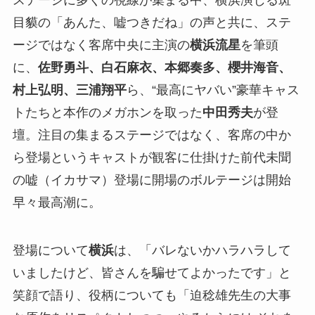
目貘の「あんた、嘘つきだね」の声と共に、ステ
ージではなく客席中央に主演の
横浜流星
を筆頭
に、
佐野勇斗、白石麻衣、本郷奏多、櫻井海音、
村上弘明、三浦翔平
ら、“最高にヤバい”豪華キャス
トたちと本作のメガホンを取った
中田秀夫
が登
壇。注目の集まるステージではなく、客席の中か
ら登場というキャストが観客に仕掛けた前代未聞
の嘘（イカサマ）登場に開場のボルテージは開始
早々最高潮に。
登場について
横浜
は、「バレないかハラハラして
いましたけど、皆さんを騙せてよかったです」と
笑顔で語り、役柄についても「迫稔雄先生の大事