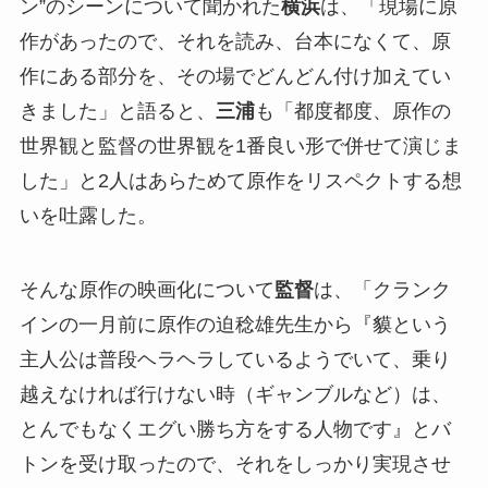
ン”のシーンについて聞かれた
横浜
は、「現場に原
作があったので、それを読み、台本になくて、原
作にある部分を、その場でどんどん付け加えてい
きました」と語ると、
三浦
も「都度都度、原作の
世界観と監督の世界観を1番良い形で併せて演じま
した」と2人はあらためて原作をリスペクトする想
いを吐露した。
そんな原作の映画化について
監督
は、「クランク
インの一月前に原作の迫稔雄先生から『貘という
主人公は普段ヘラヘラしているようでいて、乗り
越えなければ行けない時（ギャンブルなど）は、
とんでもなくエグい勝ち方をする人物です』とバ
トンを受け取ったので、それをしっかり実現させ