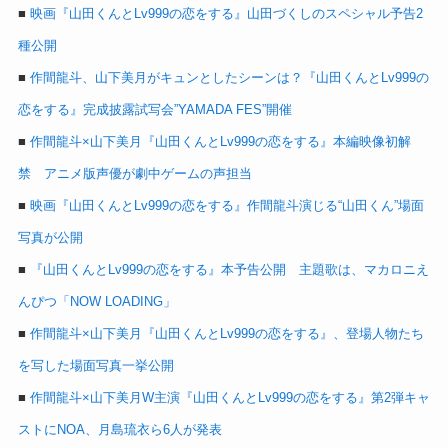
■
映画『山田くんとLv999の恋をする』山田づくしのスペシャル予告2
種公開
■
作間龍斗、山下美月がキュンとしたシーンは？『山田くんとLv999の
恋をする』完成披露試写会”YAMADA FES”開催
■
作間龍斗×山下美月『山田くんとLv999の恋をする』本編映像初解
禁 アニメ版声優が劇中ゲームの声担当
■
映画『山田くんとLv999の恋をする』作間龍斗演じる“山田くん”場面
写真が公開
■
『山田くんとLv999の恋をする』本予告公開 主題歌は、マカロニえ
んぴつ「NOW LOADING」
■
作間龍斗×山下美月『山田くんとLv999の恋をする』、登場人物たち
を写した場面写真一挙公開
■
作間龍斗×山下美月W主演『山田くんとLv999の恋をする』第2弾キャ
ストにNOA、月島琉衣ら6人が発表