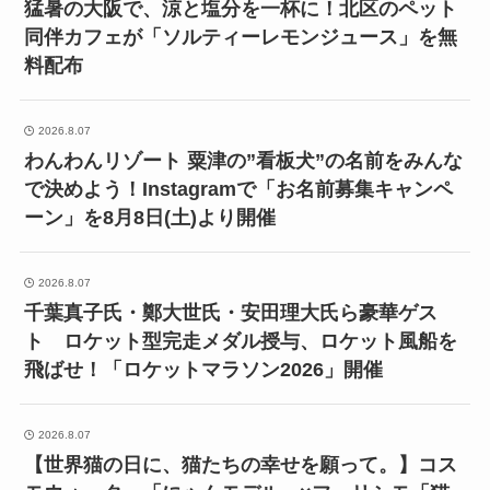
猛暑の大阪で、涼と塩分を一杯に！北区のペット
同伴カフェが「ソルティーレモンジュース」を無
料配布
2026.8.07
わんわんリゾート 粟津の”看板犬”の名前をみんな
で決めよう！Instagramで「お名前募集キャンペ
ーン」を8月8日(土)より開催
2026.8.07
千葉真子氏・鄭大世氏・安田理大氏ら豪華ゲス
ト ロケット型完走メダル授与、ロケット風船を
飛ばせ！「ロケットマラソン2026」開催
2026.8.07
【世界猫の日に、猫たちの幸せを願って。】コス