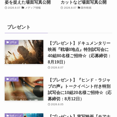
姿を捉えた場面写真公開
カットなど場面写真公開
2026.8.07
メディア情報
2026.8.07
新作映画
プレゼント
【プレゼント】ドキュメンタリー
試写会
映画『戦場0地点』特別試写会に
40組80名様ご招待☆（応募締切：
8月19日）
2026.8.07
【プレゼント】『ヒンド・ラジャ
試写会
ブの声』トークイベント付き特別
試写会に10組20名様ご招待☆（応
募締切：8月12日）
2026.8.05
【プレゼント】実写映画『モアナ
映画グッズ