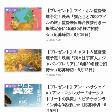
【プレゼント】マイ・ホン監督登
試写会
壇予定！映画『猫たちと7000マイ
ルの旅』監督来日舞台挨拶付き一
般試写会に15組30名様ご招待
☆（応募締切：8月16日）
2026.7.30
【プレゼント】キャスト＆監督登
試写会
壇予定！映画『我々は宇宙人』ジ
ャパンプレミアに10組20名様ご招
待☆（応募締切：8月12日）
2026.7.29
【プレゼント】アン・ハサウェイ
鑑賞券
×ユアン・マクレガー『オークス
トリートの異変』ムビチケオンラ
イン券を3名様に☆【応募締切：8
月9日】