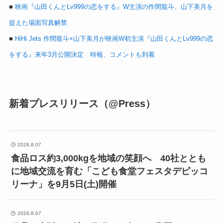
■
映画『山田くんとLv999の恋をする』W主演の作間龍斗、山下美月を
捉えた場面写真解禁
■
HiHi Jets 作間龍斗×山下美月が映画W初主演『山田くんとLv999の恋
をする』来年3月公開決定 特報、コメントも到着
新着プレスリリース（@Press）
2026.8.07
食品ロス約3,000kgを地域の笑顔へ 40社ととも
に地域交流を育む「こども食堂フェスタデピッコ
リーナ」を9月5日(土)開催
2026.8.07