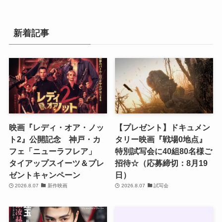
新着記事
映画『レディ・オア・ノッ
【プレゼント】ドキュメン
ト2』公開記念 神戸・カ
タリー映画『戦場0地点』
フェ「ニューラフレア」
特別試写会に40組80名様ご
タイアップスイーツ＆プレ
招待☆（応募締切：8月19
ゼントキャンペーン
日）
2026.8.07
新作映画
2026.8.07
試写会