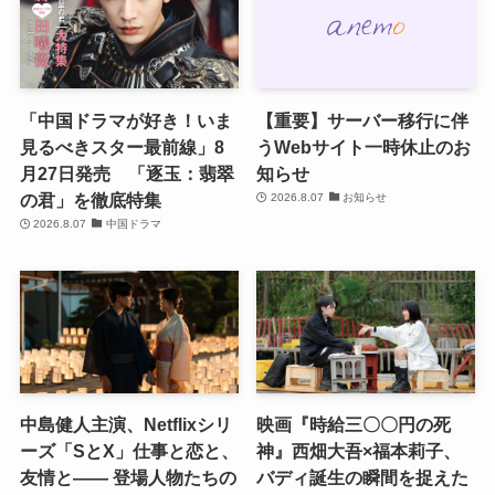
「中国ドラマが好き！いま
【重要】サーバー移行に伴
見るべきスター最前線」8
うWebサイト一時休止のお
月27日発売 「逐玉：翡翠
知らせ
の君」を徹底特集
2026.8.07
お知らせ
2026.8.07
中国ドラマ
中島健人主演、Netflixシリ
映画『時給三〇〇円の死
ーズ「SとX」仕事と恋と、
神』西畑大吾×福本莉子、
友情と―― 登場人物たちの
バディ誕生の瞬間を捉えた