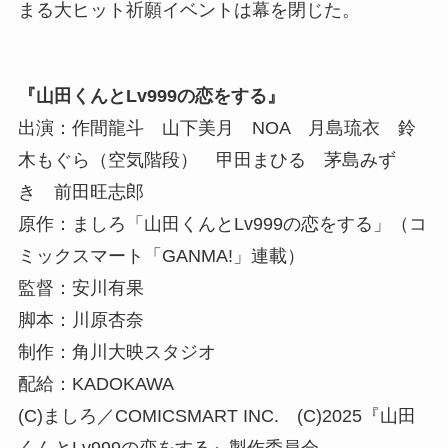
まる大ヒット祈願イベントは幕を閉じた。
『山田くんとLv999の恋をする』
出演：作間龍斗 山下美月 NOA 月島琉衣 鈴
木もぐら（空気階段） 甲田まひる 茅島みず
き 前田旺志郎
原作：ましろ「山田くんとLv999の恋をする」（コ
ミックスマート「GANMA!」連載）
監督：安川有果
脚本：川原杏奈
制作：角川大映スタジオ
配給：KADOKAWA
(C)ましろ／COMICSMART INC. (C)2025『山田