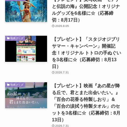
と伝説の海』公開記念！オリジナ
ルグッズを6名様に☆（応募締
切：8月17日）
2026.8.05
【プレゼント】「スタジオジブリ
映画グッズ
サマー・キャンペーン」開催記
念！オリジナル トトロの手ぬぐい
を3名様に☆（応募締切：8月13
日）
2026.7.31
【プレゼント】映画『あの星が降
映画グッズ
る丘で、君とまた出会いたい。』
「百合の花香る特製しおり」＆
「百合の涙拭う特製タオル」のセ
ットを3名様に☆（応募締切：8月
13日）
2026.7.31