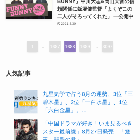
BUNNY』中川大志&岡山天音の信
頼関係に飯塚健監督「よくぞこの
二人がそろってくれた」 ―公開中
2021.4.30
1
...
1687
1688
1689
...
3097
人気記事
九星気学で占う8月の運勢、3位「三
碧木星」、2位「一白水星」、1位
「六白金星」。...
「中国ドラマが好き！いま見るべき
スター最前線」8月27日発売 「逐
玉：翡翠の君」...