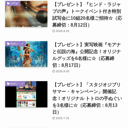
【プレゼント】『ヒンド・ラジャ
試写会
ブの声』トークイベント付き特別
試写会に10組20名様ご招待☆（応
募締切：8月12日）
2026.8.05
【プレゼント】実写映画『モアナ
映画グッズ
と伝説の海』公開記念！オリジナ
ルグッズを6名様に☆（応募締
切：8月17日）
2026.8.05
【プレゼント】「スタジオジブリ
映画グッズ
サマー・キャンペーン」開催記
念！オリジナル トトロの手ぬぐい
を3名様に☆（応募締切：8月13
日）
2026.7.31