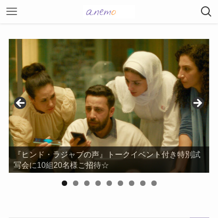
『ヒンド・ラジャブの声』トークイベント付き特別試
写会に10組20名様ご招待☆