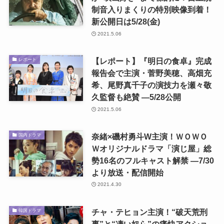
制音入りまくりの特別映像到着！
新公開日は5/28(金)
2021.5.06
【レポート】『明日の食卓』完成
レポート
報告会で主演・菅野美穂、高畑充
希、尾野真千子の演技力を瀬々敬
久監督も絶賛 ―5/28公開
2021.5.06
奈緒×磯村勇斗W主演！ＷＯＷＯ
国内ドラマ
Ｗオリジナルドラマ「演じ屋」総
勢16名のフルキャスト解禁 ―7/30
より放送・配信開始
2021.4.30
チャ・テヒョン主演！“破天荒刑
韓国ドラマ
事”と“凄い奴ら”の痛快アクショ