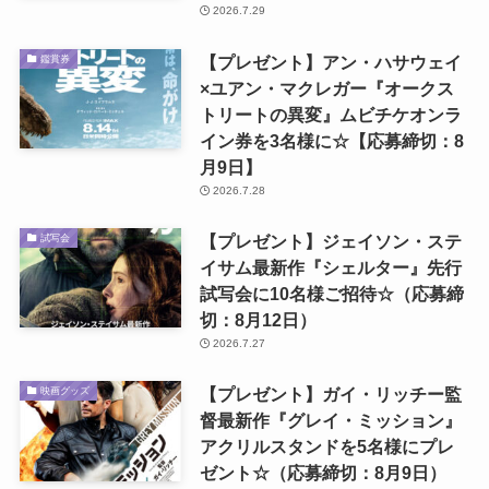
2026.7.29
【プレゼント】アン・ハサウェイ
鑑賞券
×ユアン・マクレガー『オークス
トリートの異変』ムビチケオンラ
イン券を3名様に☆【応募締切：8
月9日】
2026.7.28
【プレゼント】ジェイソン・ステ
試写会
イサム最新作『シェルター』先行
試写会に10名様ご招待☆（応募締
切：8月12日）
2026.7.27
【プレゼント】ガイ・リッチー監
映画グッズ
督最新作『グレイ・ミッション』
アクリルスタンドを5名様にプレ
ゼント☆（応募締切：8月9日）