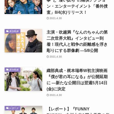
ン・エンターテイメント「番外捜
査」8/4(水)リリース！
2021.4.30
主演・吹越満『なんのちゃんの第
新作映画
二次世界大戦』インタビュー到
着！現代人と戦争の距離感を浮き
彫りにする群像劇 ―5/8公開
2021.4.30
織部典成・梶本瑞希W初主演映画
新作映画
『僕が君の耳になる』が公開延期
に ―新たな公開日は翌週5月14日
(金)に決定
2021.4.30
【レポート】『FUNNY
レポート