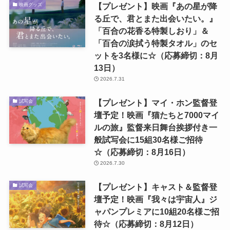
【プレゼント】映画『あの星が降
映画グッズ
る丘で、君とまた出会いたい。』
「百合の花香る特製しおり」＆
「百合の涙拭う特製タオル」のセ
ットを3名様に☆（応募締切：8月
13日）
2026.7.31
【プレゼント】マイ・ホン監督登
試写会
壇予定！映画『猫たちと7000マイ
ルの旅』監督来日舞台挨拶付き一
般試写会に15組30名様ご招待
☆（応募締切：8月16日）
2026.7.30
【プレゼント】キャスト＆監督登
試写会
壇予定！映画『我々は宇宙人』ジ
ャパンプレミアに10組20名様ご招
待☆（応募締切：8月12日）