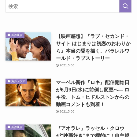
【映画感想】『ラブ・セカンド・
新作映画
サイト はじまりは初恋のおわりか
ら』本当の愛を描く、パラレルワ
ールド・ラブストーリー
2021.5.06
マーベル新作『ロキ』配信開始日
海外ドラマ
が6月9日(水)に前倒し変更へ― ロ
キ役、トム・ヒドルストンからの
動画コメントも到着！
2021.5.06
『アオラレ』ラッセル・クロウ
新作映画
が“映画好き”まで標的に！自主規