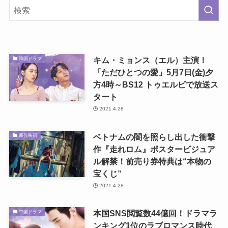
キム・ミョンス（エル）主演！
韓国ドラマ
「ただひとつの愛」5月7日(金)夕
方4時～BS12 トゥエルビで放送ス
タート
2021.4.28
ベトナムの闇を照らし出した衝撃
新作映画
作『走れロム』ポスタービジュア
ル解禁！前売り券特典は“本物の
宝くじ”
2021.4.28
本国SNS閲覧数44億回！ドラマラ
中国ドラマ
ンキング1位のラブロマンス時代