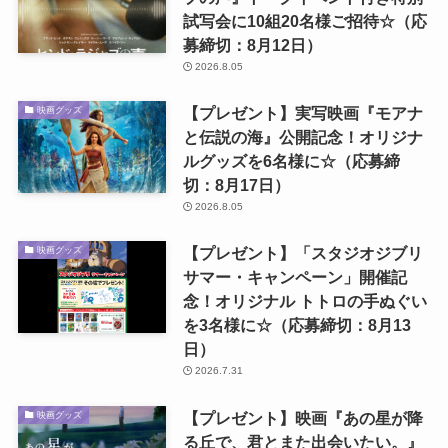
試写会に10組20名様ご招待☆（応
募締切：8月12日）
2026.8.05
【プレゼント】実写映画『モアナ
映画グッズ
と伝説の海』公開記念！オリジナ
ルグッズを6名様に☆（応募締
切：8月17日）
2026.8.05
【プレゼント】「スタジオジブリ
映画グッズ
サマー・キャンペーン」開催記
念！オリジナル トトロの手ぬぐい
を3名様に☆（応募締切：8月13
日）
2026.7.31
【プレゼント】映画『あの星が降
映画グッズ
る丘で、君とまた出会いたい。』