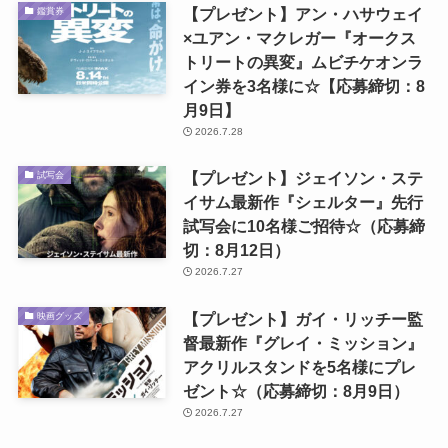
【プレゼント】アン・ハサウェイ
鑑賞券
×ユアン・マクレガー『オークス
トリートの異変』ムビチケオンラ
イン券を3名様に☆【応募締切：8
月9日】
2026.7.28
【プレゼント】ジェイソン・ステ
試写会
イサム最新作『シェルター』先行
試写会に10名様ご招待☆（応募締
切：8月12日）
2026.7.27
【プレゼント】ガイ・リッチー監
映画グッズ
督最新作『グレイ・ミッション』
アクリルスタンドを5名様にプレ
ゼント☆（応募締切：8月9日）
2026.7.27