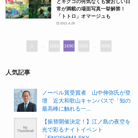
とキクコの何気なくも愛おしい日
常が満載の場面写真一挙解禁！
「トトロ」オマージュも
2021.4.28
1
...
1689
1690
1691
...
3096
人気記事
ノーベル賞受賞者 山中伸弥氏が登
壇 近大和歌山キャンパスで「知の
最高峰に触れる一...
【振替開催決定！】江ノ島の夜空を
光で彩るナイトイベント
「ENOSHIMA SKY...