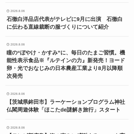
2026.8.06
石徹白洋品店代表がテレビに9月に出演 石徹白
に伝わる直線裁断の服づくりについて紹介
2026.8.06
瞳の“ぼやけ・かすみ”に、毎日のたまご習慣。機
能性表示食品※『ルテインの力』新発売！ヨード
卵・光でおなじみの日本農産工業より8月以降順
次発売
2026.8.06
【茨城県鉾田市】ラーケーションプログラム神社
仏閣周遊体験「ほこたde謎解き旅行」スタート
2026.8.06