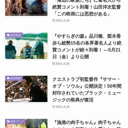
絶賛コメント到着！山田洋次監督
「この映画には思想がある」
2021.4.28
『やすらぎの森』品川徹、梨木香
新作映画
歩ら総勢15名の各界著名人より絶
賛コメントが続々到着！ ―5月21
日（金）より公開
2021.4.28
クエストラブ初監督作『サマー・
新作映画
オブ・ソウル』公開決定！50年間
封印されていたブラック・ミュー
ジックの祭典が復活
2021.4.28
『漁港の肉子ちゃん』肉子ちゃん
新作アニメ