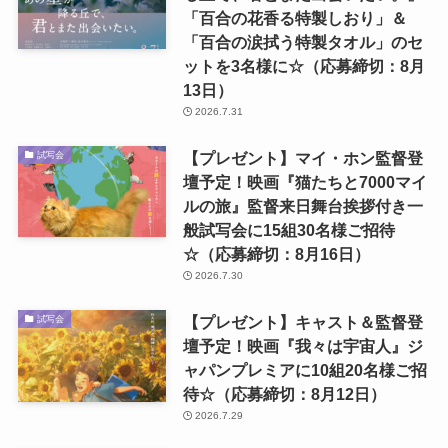
「百合の花香る特製しおり」＆
「百合の涙拭う特製タオル」のセ
ットを3名様に☆（応募締切：8月
13日）
2026.7.31
【プレゼント】マイ・ホン監督登
試写会
壇予定！映画『猫たちと7000マイ
ルの旅』監督来日舞台挨拶付き一
般試写会に15組30名様ご招待
☆（応募締切：8月16日）
2026.7.30
【プレゼント】キャスト＆監督登
試写会
壇予定！映画『我々は宇宙人』ジ
ャパンプレミアに10組20名様ご招
待☆（応募締切：8月12日）
2026.7.29