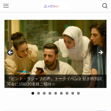
『ヒンド・ラジャブの声』トークイベント付き特別試
写会に10組20名様ご招待☆