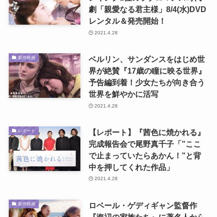
劇「親愛なる君主様」8/4(水)DVD
レンタル＆発売開始！
2021.4.28
ベルリン、サンダンスをはじめ世
新作映画
界が絶賛『17歳の瞳に映る世界』
予告編到着！少女たちが向き合う
世界を鮮やかに活写
2021.4.28
【レポート】『茜色に焼かれる』
レポート
完成報告会で尾野真千子「”ここ
で止まっていたらあかん！”と背
中を押してくれた作品」
2021.4.28
ロベール・ゲディギャン監督作
新作映画
『海辺の家族たち』に著名人から