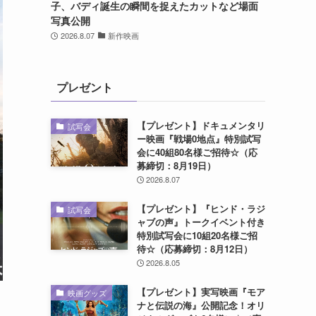
子、バディ誕生の瞬間を捉えたカットなど場面
写真公開
2026.8.07
新作映画
プレゼント
【プレゼント】ドキュメンタリ
試写会
ー映画『戦場0地点』特別試写
会に40組80名様ご招待☆（応
募締切：8月19日）
2026.8.07
【プレゼント】『ヒンド・ラジ
試写会
ャブの声』トークイベント付き
特別試写会に10組20名様ご招
待☆（応募締切：8月12日）
2026.8.05
【プレゼント】実写映画『モア
映画グッズ
ナと伝説の海』公開記念！オリ