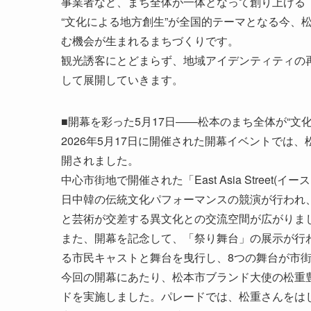
事業者など、まち全体が一体となって創り上げる
“文化による地方創生”が全国的テーマとなる今、
む機会が生まれるまちづくりです。
観光誘客にとどまらず、地域アイデンティティの
して展開していきます。
■開幕を彩った5月17日――松本のまち全体が“文化
2026年5月17日に開催された開幕イベントで
開されました。
中心市街地で開催された「East Asia Stree
日中韓の伝統文化パフォーマンスの競演が行われ
と芸術が交差する異文化との交流空間が広がりま
また、開幕を記念して、「祭り舞台」の展示が行
る市民キャストと舞台を曳行し、8つの舞台が市
今回の開幕にあたり、松本市ブランド大使の松重
ドを実施しました。パレードでは、松重さんをはじ