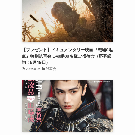
【プレゼント】ドキュメンタリー映画『戦場0地
点』特別試写会に40組80名様ご招待☆（応募締
切：8月19日）
2026.8.07
試写会