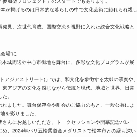
「参加型プロジェクト」のスタートでもあります。
松本が掲げるのは日常的な暮らしの中で文化芸術に触れられ親
再発見、次世代育成、国際交流を視野に入れた総合文化戦略と
会場”に
は、松本城周辺や中心市街地を舞台に、多彩な文化プログラムが展
t(イーストアジアストリート)」では、和文化を象徴する太鼓の演奏や
、東アジアの文化を感じながら伝統と現代、地域と世界、日常
した。
われました。舞台保存会や町会のご協力のもと、一般公募によ
街地を彩りました。
豊さんにお越しいただき、トークセッションや開幕記念パレー
め、2024年パリ五輪柔道金メダリストで松本市との縁も深い