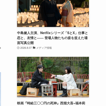
中島健人主演、Netflixシリーズ「SとX」仕事と
恋と、友情と―― 登場人物たちの姿を捉えた場
面写真公開
や
2026.8.07
メディア情報
映画『時給三〇〇円の死神』西畑大吾×福本莉