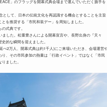
PEACE」のフラッグを開幕式典会場まで運んでいただく旗手を
記念として、日本の伝統文化を再認識する機会とすることを主旨
ことを推奨する「市民和装デー」を周知しました。
らの式典です。
行いました。松重豊さんによる開幕宣言や、長野出身の『天々
歴史的な瞬間を迎えました。
延べ2万人、開幕式典は約1千人)にご来場いただき、会場運営
わり、その市民参加の熱量は「行政イベント」ではなく「市民
なりました。