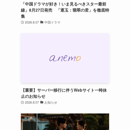
「中国ドラマが好き！いま見るべきスター最前
し
線」8月27日発売 「逐玉：翡翠の君」を徹底特
集
2026.8.07
中国ドラマ
、
【重要】サーバー移行に伴うWebサイト一時休
止のお知らせ
2026.8.07
お知らせ