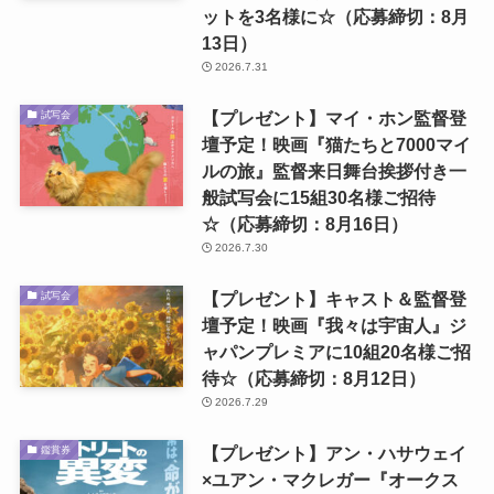
ットを3名様に☆（応募締切：8月
13日）
2026.7.31
【プレゼント】マイ・ホン監督登
試写会
壇予定！映画『猫たちと7000マイ
ルの旅』監督来日舞台挨拶付き一
般試写会に15組30名様ご招待
☆（応募締切：8月16日）
2026.7.30
【プレゼント】キャスト＆監督登
試写会
壇予定！映画『我々は宇宙人』ジ
ャパンプレミアに10組20名様ご招
待☆（応募締切：8月12日）
2026.7.29
【プレゼント】アン・ハサウェイ
鑑賞券
×ユアン・マクレガー『オークス