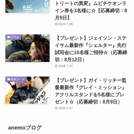
トリートの異変』ムビチケオンラ
イン券を3名様に☆【応募締切：8
月9日】
2026.7.28
【プレゼント】ジェイソン・ステ
試写会
イサム最新作『シェルター』先行
試写会に10名様ご招待☆（応募締
切：8月12日）
2026.7.27
【プレゼント】ガイ・リッチー監
映画グッズ
督最新作『グレイ・ミッション』
アクリルスタンドを5名様にプレ
ゼント☆（応募締切：8月9日）
2026.7.27
anemoブログ