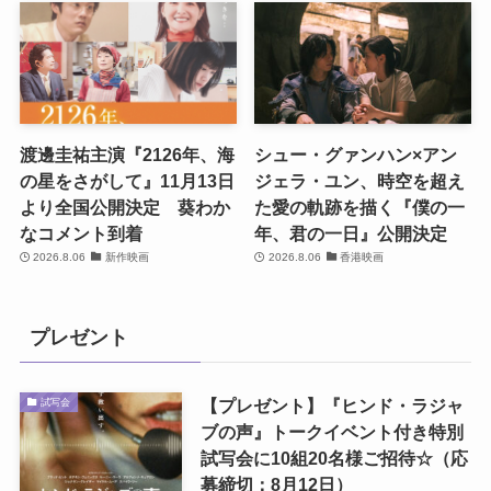
渡邊圭祐主演『2126年、海
シュー・グァンハン×アン
の星をさがして』11月13日
ジェラ・ユン、時空を超え
より全国公開決定 葵わか
た愛の軌跡を描く『僕の一
なコメント到着
年、君の一日』公開決定
2026.8.06
新作映画
2026.8.06
香港映画
プレゼント
【プレゼント】『ヒンド・ラジャ
試写会
ブの声』トークイベント付き特別
試写会に10組20名様ご招待☆（応
募締切：8月12日）