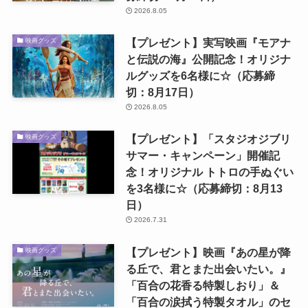
2026.8.05
【プレゼント】実写映画『モアナ
映画グッズ
と伝説の海』公開記念！オリジナ
ルグッズを6名様に☆（応募締
切：8月17日）
2026.8.05
【プレゼント】「スタジオジブリ
映画グッズ
サマー・キャンペーン」開催記
念！オリジナル トトロの手ぬぐい
を3名様に☆（応募締切：8月13
日）
2026.7.31
【プレゼント】映画『あの星が降
映画グッズ
る丘で、君とまた出会いたい。』
「百合の花香る特製しおり」＆
「百合の涙拭う特製タオル」のセ