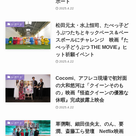
ポート
2025.4.22
松田元太・水上恒司、たべっ子ど
レポート
うぶつたちとキックベース＆ベー
スボールにチャレンジ 映画『た
べっ子どうぶつ THE MOVIE』ヒ
ット祈願イベント
2025.4.22
Cocomi、アフレコ現場で初対面
レポート
の大和悠河は「クイーンそのも
の」映画『怪盗クイーンの優雅な
休暇』完成披露上映会
2025.4.22
草彅剛、細田佳央太、のん、要
レポート
潤、斎藤工ら登壇 Netflix映画