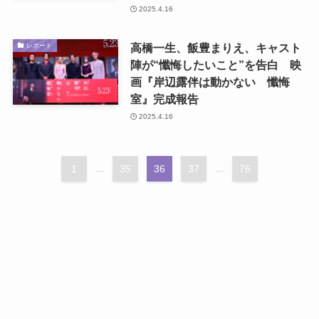
2025.4.16
高橋一生、飯豊まりえ、キャスト
レポート
陣が“懺悔したいこと”を告白 映
画『岸辺露伴は動かない 懺悔
室』完成報告
2025.4.16
1
...
35
36
37
...
76