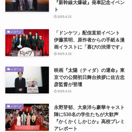
『新幹線大爆破』発車記念イベン
ト
2025.4.22
「ドンケツ」配信直前イベント
レポート
伊藤英明、原作者からの手紙＆漫
画イラストに「喜びの渋滞です」
2025.4.22
映画『太陽（ティダ）の運命』東
レポート
京での公開初日舞台挨拶に佐古忠
彦監督が登壇
2025.4.21
永野芽郁、大泉洋ら豪華キャスト
レポート
陣に530名の学生たちが大歓声
『かくかくしかじか』高校プレミ
アレポート