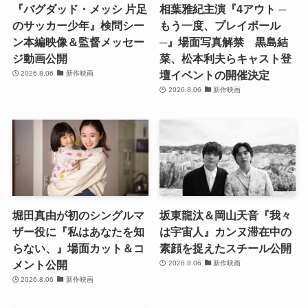
『バグダッド・メッシ 片足
相葉雅紀主演『4アウト ─
のサッカー少年』検問シー
もう一度、プレイボール
ン本編映像＆監督メッセー
─』場面写真解禁 黒島結
ジ動画公開
菜、松本利夫らキャスト登
壇イベントの開催決定
2026.8.06
新作映画
2026.8.06
新作映画
堀田真由が初のシングルマ
坂東龍汰＆岡山天音『我々
ザー役に『私はあなたを知
は宇宙人』カンヌ滞在中の
らない、』場面カット＆コ
素顔を捉えたスチール公開
メント公開
2026.8.06
新作映画
2026.8.06
新作映画