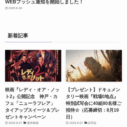
WEBプッシュ通知を開始しました！
2025.6.30
新着記事
映画『レディ・オア・ノッ
【プレゼント】ドキュメン
ト2』公開記念 神戸・カ
タリー映画『戦場0地点』
フェ「ニューラフレア」
特別試写会に40組80名様ご
タイアップスイーツ＆プレ
招待☆（応募締切：8月19
ゼントキャンペーン
日）
2026.8.07
新作映画
2026.8.07
試写会