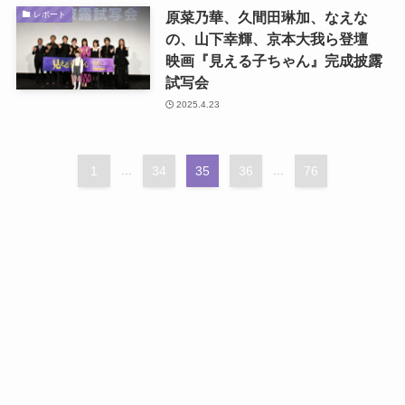
原菜乃華、久間田琳加、なえな
レポート
の、山下幸輝、京本大我ら登壇
映画『見える子ちゃん』完成披露
試写会
2025.4.23
1
...
34
35
36
...
76