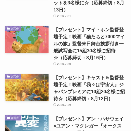
ットを3名様に☆（応募締切：8月
13日）
2026.7.31
【プレゼント】マイ・ホン監督登
試写会
壇予定！映画『猫たちと7000マイ
ルの旅』監督来日舞台挨拶付き一
般試写会に15組30名様ご招待
☆（応募締切：8月16日）
2026.7.30
【プレゼント】キャスト＆監督登
試写会
壇予定！映画『我々は宇宙人』ジ
ャパンプレミアに10組20名様ご招
待☆（応募締切：8月12日）
2026.7.29
【プレゼント】アン・ハサウェイ
鑑賞券
×ユアン・マクレガー『オークス