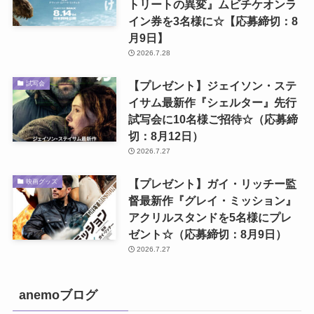
トリートの異変』ムビチケオンラ
イン券を3名様に☆【応募締切：8
月9日】
2026.7.28
【プレゼント】ジェイソン・ステ
試写会
イサム最新作『シェルター』先行
試写会に10名様ご招待☆（応募締
切：8月12日）
2026.7.27
【プレゼント】ガイ・リッチー監
映画グッズ
督最新作『グレイ・ミッション』
アクリルスタンドを5名様にプレ
ゼント☆（応募締切：8月9日）
2026.7.27
anemoブログ