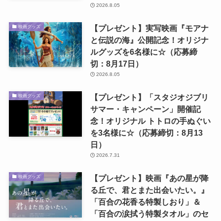
2026.8.05
【プレゼント】実写映画『モアナ
映画グッズ
と伝説の海』公開記念！オリジナ
ルグッズを6名様に☆（応募締
切：8月17日）
2026.8.05
【プレゼント】「スタジオジブリ
映画グッズ
サマー・キャンペーン」開催記
念！オリジナル トトロの手ぬぐい
を3名様に☆（応募締切：8月13
日）
2026.7.31
【プレゼント】映画『あの星が降
映画グッズ
る丘で、君とまた出会いたい。』
「百合の花香る特製しおり」＆
「百合の涙拭う特製タオル」のセ