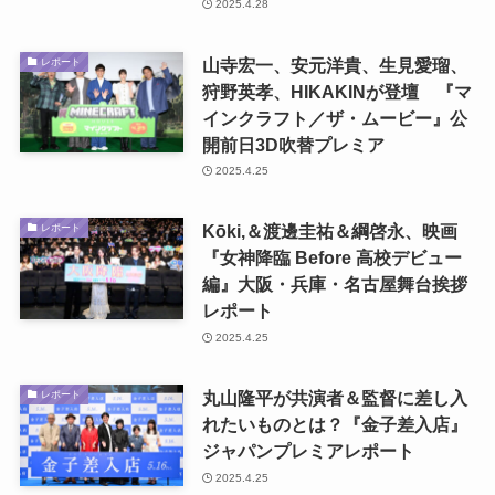
2025.4.28
山寺宏一、安元洋貴、生見愛瑠、
レポート
狩野英孝、HIKAKINが登壇 『マ
インクラフト／ザ・ムービー』公
開前日3D吹替プレミア
2025.4.25
Kōki,＆渡邊圭祐＆綱啓永、映画
レポート
『女神降臨 Before 高校デビュー
編』大阪・兵庫・名古屋舞台挨拶
レポート
2025.4.25
丸山隆平が共演者＆監督に差し入
レポート
れたいものとは？『金子差入店』
ジャパンプレミアレポート
2025.4.25