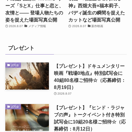
ーズ「SとX」仕事と恋と、
神』西畑大吾×福本莉子、
友情と―― 登場人物たちの
バディ誕生の瞬間を捉えた
姿を捉えた場面写真公開
カットなど場面写真公開
2026.8.07
メディア情報
2026.8.07
新作映画
プレゼント
【プレゼント】ドキュメンタリー
試写会
映画『戦場0地点』特別試写会に
40組80名様ご招待☆（応募締切：
8月19日）
2026.8.07
【プレゼント】『ヒンド・ラジャ
試写会
ブの声』トークイベント付き特別
試写会に10組20名様ご招待☆（応
募締切：8月12日）