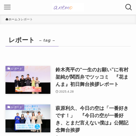
ホーム
レポート
レポート
– tag –
鈴木亮平の“一生のお願い”に有村
レポート
架純が関西弁でツッコミ 『花ま
んま』初日舞台挨拶レポート
2025.4.28
萩原利久、今日の空は「一番好き
レポート
です！」 『今日の空が一番好
き、とまだ言えない僕は』公開記
念舞台挨拶