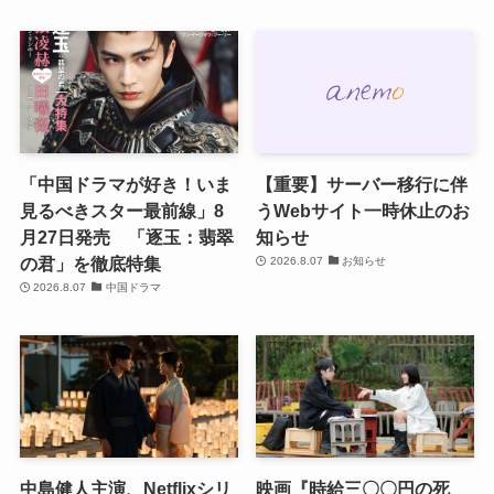
「中国ドラマが好き！いま
【重要】サーバー移行に伴
見るべきスター最前線」8
うWebサイト一時休止のお
月27日発売 「逐玉：翡翠
知らせ
の君」を徹底特集
2026.8.07
お知らせ
2026.8.07
中国ドラマ
中島健人主演、Netflixシリ
映画『時給三〇〇円の死