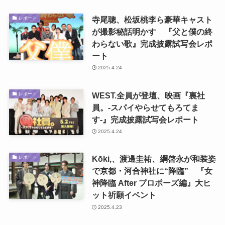
寺尾聰、松坂桃李ら豪華キャスト
レポート
が撮影秘話明かす 『父と僕の終
わらない歌』完成披露試写会レポ
ート
2025.4.24
WEST.全員が登壇、映画『裏社
レポート
員。-スパイやらせてもろてま
す‐』完成披露試写会レポート
2025.4.24
Kōki,、渡邊圭祐、綱啓永が和装姿
レポート
で京都・河合神社に“降臨” 『女
神降臨 After プロポーズ編』大ヒ
ット祈願イベント
2025.4.23