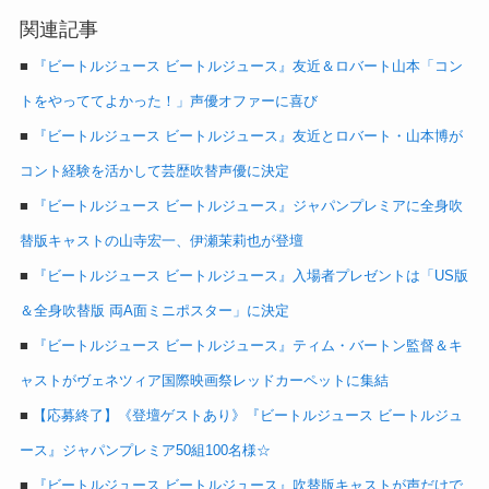
関連記事
■
『ビートルジュース ビートルジュース』友近＆ロバート山本「コン
トをやっててよかった！」声優オファーに喜び
■
『ビートルジュース ビートルジュース』友近とロバート・山本博が
コント経験を活かして芸歴吹替声優に決定
■
『ビートルジュース ビートルジュース』ジャパンプレミアに全身吹
替版キャストの山寺宏一、伊瀬茉莉也が登壇
■
『ビートルジュース ビートルジュース』入場者プレゼントは「US版
＆全身吹替版 両A面ミニポスター」に決定
■
『ビートルジュース ビートルジュース』ティム・バートン監督＆キ
ャストがヴェネツィア国際映画祭レッドカーペットに集結
■
【応募終了】《登壇ゲストあり》『ビートルジュース ビートルジュ
ース』ジャパンプレミア50組100名様☆
■
『ビートルジュース ビートルジュース』吹替版キャストが声だけで