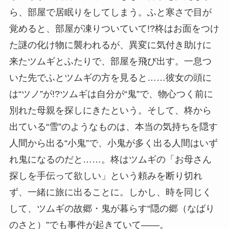
ら、部屋で居眠りをしてしまう。ふと寒さで目が
覚めると、部屋が凍りついていて!?柊はお面をつけ
た謎の化け物に襲われるが、異変に気付き助けに
来たツムギとふたりで、部屋を飛び出す。一息つ
いた先でふとツムギの方を見ると……彼女の頭に
は“ツノ”が!?ツムギは自分が“鬼”で、物心つく前に
別れた母親を探しにきたという。そして、柊から
出ている“雪”のようなものは、本当の気持ちを隠す
人間から出る“小鬼”で、小鬼が多く出る人間はいず
れ鬼になるのだと……。柊はツムギの「お母さん
探しを手伝って欲しい」という頼みを断り切れ
ず、一緒に旅に出ることに。しかし、時を同じく
して、ツムギの故郷・鬼が暮らす“隠の郷（なばり
のさと）”でも事件が起きていて――。