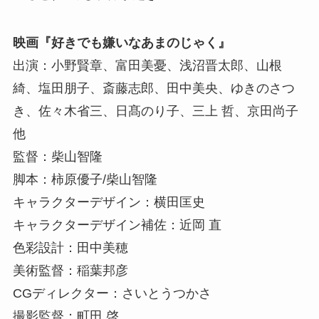
映画『好きでも嫌いなあまのじゃく』
出演：小野賢章、富田美憂、浅沼晋太郎、山根
綺、塩田朋子、斎藤志郎、田中美央、ゆきのさつ
き、佐々木省三、日髙のり子、三上 哲、京田尚子
他
監督：柴山智隆
脚本：柿原優子/柴山智隆
キャラクターデザイン：横田匡史
キャラクターデザイン補佐：近岡 直
色彩設計：田中美穂
美術監督：稲葉邦彦
CGディレクター：さいとうつかさ
撮影監督：町田 啓