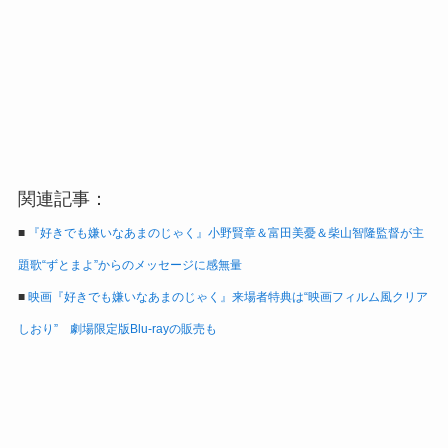
関連記事：
■
『好きでも嫌いなあまのじゃく』小野賢章＆富田美憂＆柴山智隆監督が主
題歌“ずとまよ”からのメッセージに感無量
■
映画『好きでも嫌いなあまのじゃく』来場者特典は“映画フィルム風クリア
しおり” 劇場限定版Blu-rayの販売も