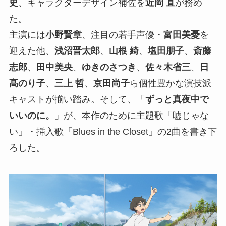
史
、キャラクターデザイン補佐を
近岡 直
が務め
た。
主演には
小野賢章
、注目の若手声優・
富田美憂
を
迎えた他、
浅沼晋太郎
、
山根 綺
、
塩田朋子
、
斎藤
志郎
、
田中美央
、
ゆきのさつき
、
佐々木省三
、
日
髙のり子
、
三上 哲
、
京田尚子
ら個性豊かな演技派
キャストが揃い踏み。そして、「
ずっと真夜中で
いいのに。
」が、本作のために主題歌「嘘じゃな
い」・挿入歌「Blues in the Closet」の2曲を書き下
ろした。