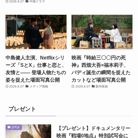
2026.8.07
中国ドラマ
中島健人主演、Netflixシリ
映画『時給三〇〇円の死
ーズ「SとX」仕事と恋と、
神』西畑大吾×福本莉子、
友情と―― 登場人物たちの
バディ誕生の瞬間を捉えた
姿を捉えた場面写真公開
カットなど場面写真公開
2026.8.07
メディア情報
2026.8.07
新作映画
プレゼント
【プレゼント】ドキュメンタリー
試写会
映画『戦場0地点』特別試写会に