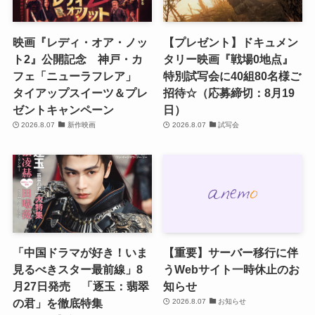
映画『レディ・オア・ノッ
【プレゼント】ドキュメン
ト2』公開記念 神戸・カ
タリー映画『戦場0地点』
フェ「ニューラフレア」
特別試写会に40組80名様ご
タイアップスイーツ＆プレ
招待☆（応募締切：8月19
ゼントキャンペーン
日）
2026.8.07
新作映画
2026.8.07
試写会
「中国ドラマが好き！いま
【重要】サーバー移行に伴
見るべきスター最前線」8
うWebサイト一時休止のお
月27日発売 「逐玉：翡翠
知らせ
の君」を徹底特集
2026.8.07
お知らせ