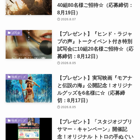
40組80名様ご招待☆（応募締切：
8月19日）
2026.8.07
【プレゼント】『ヒンド・ラジャ
試写会
ブの声』トークイベント付き特別
試写会に10組20名様ご招待☆（応
募締切：8月12日）
2026.8.05
【プレゼント】実写映画『モアナ
映画グッズ
と伝説の海』公開記念！オリジナ
ルグッズを6名様に☆（応募締
切：8月17日）
2026.8.05
【プレゼント】「スタジオジブリ
映画グッズ
サマー・キャンペーン」開催記
念！オリジナル トトロの手ぬぐい