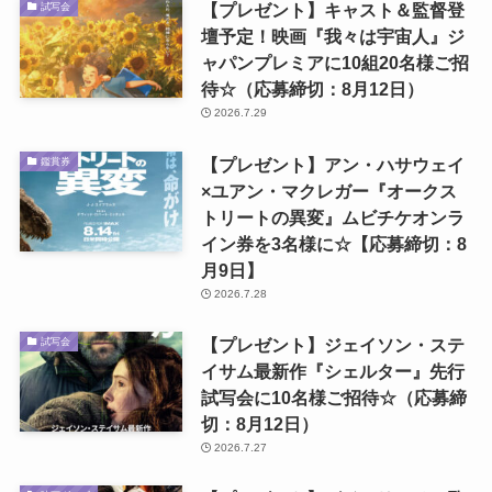
【プレゼント】キャスト＆監督登
試写会
壇予定！映画『我々は宇宙人』ジ
ャパンプレミアに10組20名様ご招
待☆（応募締切：8月12日）
2026.7.29
【プレゼント】アン・ハサウェイ
鑑賞券
×ユアン・マクレガー『オークス
トリートの異変』ムビチケオンラ
イン券を3名様に☆【応募締切：8
月9日】
2026.7.28
【プレゼント】ジェイソン・ステ
試写会
イサム最新作『シェルター』先行
試写会に10名様ご招待☆（応募締
切：8月12日）
2026.7.27