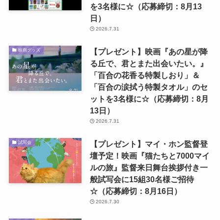
を3名様に☆（応募締切：8月13
日）
2026.7.31
【プレゼント】映画『あの星が降
映画グッズ
る丘で、君とまた出会いたい。』
「百合の花香る特製しおり」＆
「百合の涙拭う特製タオル」のセ
ットを3名様に☆（応募締切：8月
13日）
2026.7.31
【プレゼント】マイ・ホン監督登
試写会
壇予定！映画『猫たちと7000マイ
ルの旅』監督来日舞台挨拶付き一
般試写会に15組30名様ご招待
☆（応募締切：8月16日）
2026.7.30