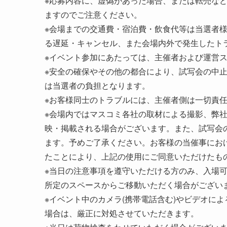
※応募内容に、虚偽があった場合、または転売な
ますのでご注意ください。
※会場までの交通費・宿泊費・飲食代等は当選者
る遅延・キャンセル、また会場内外で発生したト
※イベント参加にあたっては、主催者および運営
※安全の確保やその他の都合により、試写会の中
は当選者の負担となります。
※お客様同士のトラブルには、主催者側は一切責
※会場内ではマスコミ各社の取材による撮影、弊
映・掲載される場合がございます。また、試写会
ます。予めご了承ください。お客様の当催事にお
たことにより、上記の使用にご同意いただけたも
※当日の注意事項を遵守いただける方のみ、入場
所定のスペースからご移動いただく場合がござい
※イベント中のカメラ(携帯電話含む)やビデオに
場合は、厳正に対処させていただきます。