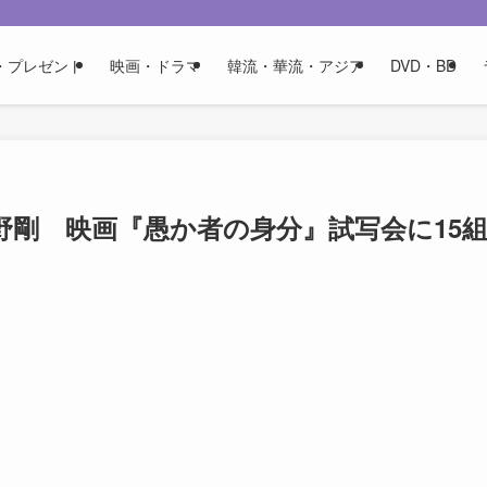
・プレゼント
映画・ドラマ
韓流・華流・アジア
DVD・BD
野剛 映画『愚か者の身分』試写会に15