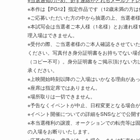
※当選通知のため、必ず連絡がとれるメールアド
※本作は【PG12】指定作品です（12歳未満の方
※ご応募いただいた方の中から抽選の上、当選者
※本試写会は当選者ご本人様（1名様）とお連れ様
理入場はできません。
※受付の際、ご当選者様のご本人確認をさせてい
ください。写真付き身分証明書をお持ちでない場
（コピー不可）。身分証明書をご掲示頂けない方
承ください。
※上映開始時刻以降のご入場はいかなる理由があ
※座席は指定席ではありません。
※場所取りは一切できません。
※予告なくイベントが中止、日程変更となる場合
※イベント開催についての詳細をSNSなどで公開
※本当選権利の譲渡、オークションでの転売等は
の入場をお断りいたします。