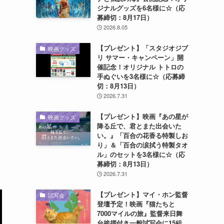
ジナルグッズを6名様に☆（応
募締切：8月17日）
2026.8.05
【プレゼント】「スタジオジブ
映画グッズ
リ サマー・キャンペーン」開
催記念！オリジナル トトロの
手ぬぐいを3名様に☆（応募締
切：8月13日）
2026.7.31
【プレゼント】映画『あの星が
映画グッズ
降る丘で、君とまた出会いた
い。』「百合の花香る特製しお
り」＆「百合の涙拭う特製タオ
ル」のセットを3名様に☆（応
募締切：8月13日）
2026.7.31
【プレゼント】マイ・ホン監督
試写会
登壇予定！映画『猫たちと
7000マイルの旅』監督来日舞
台挨拶付き一般試写会に15組