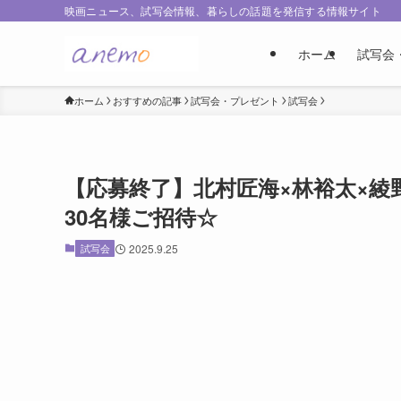
映画ニュース、試写会情報、暮らしの話題を発信する情報サイト
ホーム
試写会
ホーム
おすすめの記事
試写会・プレゼント
試写会
【応募終了】北村匠海×林裕太×綾
30名様ご招待☆
試写会
2025.9.25