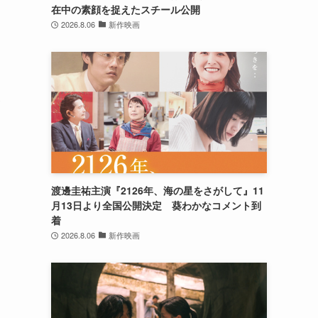
在中の素顔を捉えたスチール公開
2026.8.06
新作映画
参
渡邊圭祐主演『2126年、海の星をさがして』11
月13日より全国公開決定 葵わかなコメント到
着
2026.8.06
新作映画
日