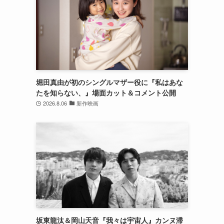
堀田真由が初のシングルマザー役に『私はあな
たを知らない、』場面カット＆コメント公開
2026.8.06
新作映画
坂東龍汰＆岡山天音『我々は宇宙人』カンヌ滞