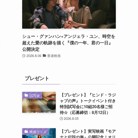
り
よ
シュー・グァンハン×アンジェラ・ユン、時空を
超えた愛の軌跡を描く『僕の一年、君の一日』
等
公開決定
2026.8.06
香港映画
プレゼント
【プレゼント】『ヒンド・ラジ
試写会
ャブの声』トークイベント付き
、
特別試写会に10組20名様ご招
待☆（応募締切：8月12日）
2026.8.05
【プレゼント】実写映画『モア
映画グッズ
ナと伝説の海』公開記念！オリ