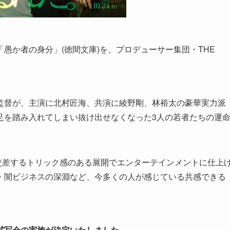
愚か者の身分」(徳間文庫)を、プロデューサー集団・THE
監督が、主演に北村匠海、共演に綾野剛、林裕太の豪華実力派
足を踏み入れてしまい抜け出せなくなった3人の若者たちの運
が交差するトリック感のある展開でエンターテインメントに仕上
・闇ビジネスの深淵など、今多くの人が感じている共感できる
試写会の実施が決定いたしました
。