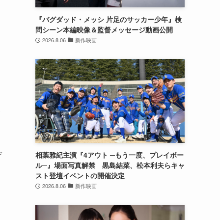
『バグダッド・メッシ 片足のサッカー少年』検
問シーン本編映像＆監督メッセージ動画公開
2026.8.06
新作映画
命
げ
相葉雅紀主演『4アウト ─もう一度、プレイボー
ル─』場面写真解禁 黒島結菜、松本利夫らキャ
スト登壇イベントの開催決定
2026.8.06
新作映画