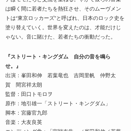
は瞬く間に若者たちを熱狂させ、そのムーヴメン
トは“東京ロッカーズ”と呼ばれ、日本のロック史を
塗り替えていく。世界を変えたのは、才能だけじ
ゃない。音に賭けた、若者たちの衝動だった。
『ストリート・キングダム 自分の音を鳴ら
せ。』
出演：峯田和伸 若葉⻯也 吉岡里帆 仲野太
賀 間宮祥太朗
監督：田口トモロヲ
原作：地引雄一「ストリート・キングダム」
脚本：宮藤官九郎
音楽：大友良英