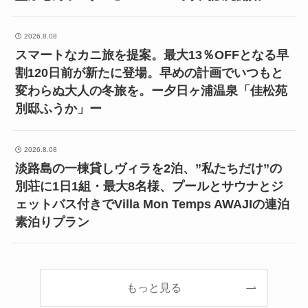
2026.8.08
スマートなカニ旅を提案。最大13％OFFとなる早
割120日前が新たに登場。早めの計画でいつもと
変わらぬ大人の冬旅を。ー夕日ヶ浦温泉「佳松苑
別邸ふうか」ー
2026.8.08
淡路島の一棟貸しヴィラを2泊、”私たちだけ”の
別荘に1日1組・最大8名様、プールとサウナとジ
ェットバス付きでVilla Mon Temps AWAJIの連泊
素泊りプラン
もっと見る