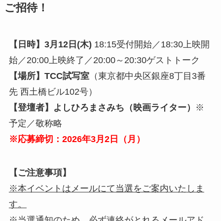
ご招待！
【日時】3月12日(木)
18:15受付開始／18:30上映開
始／20:00上映終了／20:00～20:30ゲストトーク
【場所】TCC試写室
（東京都中央区銀座8丁目3番
先 西土橋ビル102号）
【登壇者】よしひろまさみち（映画ライター）
※
予定／敬称略
※応募締切：2026年
3
月
2
日（月）
【ご注意事項】
※本イベントはメールにて当選をご案内いたしま
す。
※当選通知のため、必ず連絡がとれるメールアド