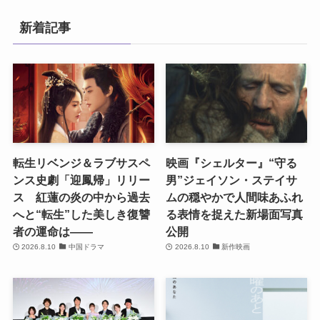
新着記事
転生リベンジ＆ラブサスペ
映画『シェルター』“守る
ンス史劇「迎鳳帰」リリー
男”ジェイソン・ステイサ
ス 紅蓮の炎の中から過去
ムの穏やかで人間味あふれ
へと“転生”した美しき復讐
る表情を捉えた新場面写真
者の運命は――
公開
2026.8.10
中国ドラマ
2026.8.10
新作映画