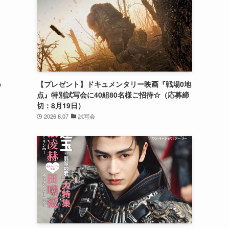
の
【プレゼント】ドキュメンタリー映画『戦場0地
点』特別試写会に40組80名様ご招待☆（応募締
切：8月19日）
2026.8.07
試写会