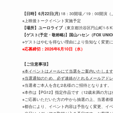
【日時】6月22日(月)
18：30開場／19：00開演
※上映後トークイベント実施予定
【場所】ユーロライブ
（東京都渋谷区円山町1-5 KI
【ゲスト(予定・敬称略)】国山ハセン（FOX UNI
※ゲストはやむを得ない理由により告知なく変更
※応募締切：2026年6月10日（水）
【ご注意事項】
※本イベントはメールにて当選をご案内いたしま
※当選通知のため、必ず連絡がとれるメールアド
※当選者ご本人を含む2名様のご招待となります。
※本作は【PG12】指定作品です（12歳未満の方
※ご応募いただいた方の中から抽選の上、当選者
※都合により、イベント内容は予告なく変更、イ