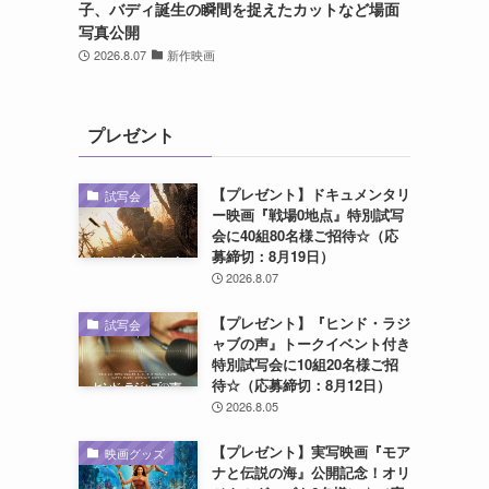
子、バディ誕生の瞬間を捉えたカットなど場面
写真公開
2026.8.07
新作映画
プレゼント
【プレゼント】ドキュメンタリ
試写会
ー映画『戦場0地点』特別試写
会に40組80名様ご招待☆（応
募締切：8月19日）
2026.8.07
【プレゼント】『ヒンド・ラジ
試写会
ャブの声』トークイベント付き
特別試写会に10組20名様ご招
待☆（応募締切：8月12日）
2026.8.05
【プレゼント】実写映画『モア
映画グッズ
ナと伝説の海』公開記念！オリ