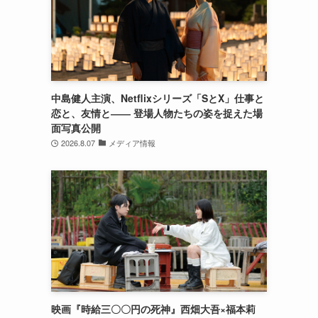
。
中
中島健人主演、Netflixシリーズ「SとX」仕事と
恋と、友情と―― 登場人物たちの姿を捉えた場
面写真公開
2026.8.07
メディア情報
映画『時給三〇〇円の死神』西畑大吾×福本莉