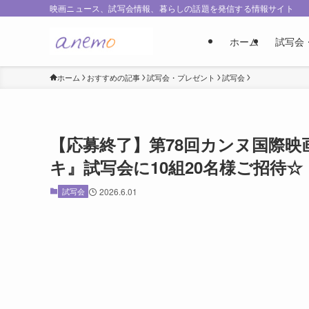
映画ニュース、試写会情報、暮らしの話題を発信する情報サイト
ホーム
試写会
ホーム
おすすめの記事
試写会・プレゼント
試写会
【応募終了】第78回カンヌ国際
キ』試写会に10組20名様ご招待☆
試写会
2026.6.01