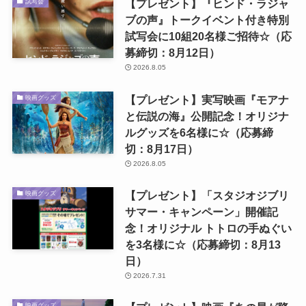
【プレゼント】『ヒンド・ラジャ
試写会
ブの声』トークイベント付き特別
試写会に10組20名様ご招待☆（応
募締切：8月12日）
2026.8.05
【プレゼント】実写映画『モアナ
映画グッズ
と伝説の海』公開記念！オリジナ
ルグッズを6名様に☆（応募締
切：8月17日）
2026.8.05
【プレゼント】「スタジオジブリ
映画グッズ
サマー・キャンペーン」開催記
念！オリジナル トトロの手ぬぐい
を3名様に☆（応募締切：8月13
日）
2026.7.31
映画グッズ