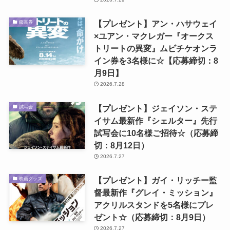
【プレゼント】アン・ハサウェイ
鑑賞券
×ユアン・マクレガー『オークス
トリートの異変』ムビチケオンラ
イン券を3名様に☆【応募締切：8
月9日】
2026.7.28
【プレゼント】ジェイソン・ステ
試写会
イサム最新作『シェルター』先行
試写会に10名様ご招待☆（応募締
切：8月12日）
2026.7.27
【プレゼント】ガイ・リッチー監
映画グッズ
督最新作『グレイ・ミッション』
アクリルスタンドを5名様にプレ
ゼント☆（応募締切：8月9日）
2026.7.27