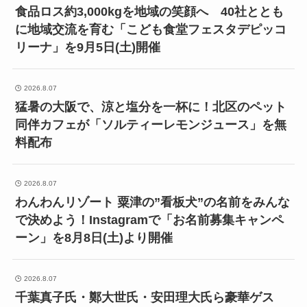
食品ロス約3,000kgを地域の笑顔へ 40社ととも
に地域交流を育む「こども食堂フェスタデピッコ
リーナ」を9月5日(土)開催
2026.8.07
猛暑の大阪で、涼と塩分を一杯に！北区のペット
同伴カフェが「ソルティーレモンジュース」を無
料配布
2026.8.07
わんわんリゾート 粟津の”看板犬”の名前をみんな
で決めよう！Instagramで「お名前募集キャンペ
ーン」を8月8日(土)より開催
2026.8.07
千葉真子氏・鄭大世氏・安田理大氏ら豪華ゲス