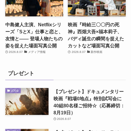
中島健人主演、Netflixシリ
映画『時給三〇〇円の死
ーズ「SとX」仕事と恋と、
神』西畑大吾×福本莉子、
友情と―― 登場人物たちの
バディ誕生の瞬間を捉えた
姿を捉えた場面写真公開
カットなど場面写真公開
2026.8.07
メディア情報
2026.8.07
新作映画
プレゼント
【プレゼント】ドキュメンタリー
試写会
映画『戦場0地点』特別試写会に
40組80名様ご招待☆（応募締切：
8月19日）
2026.8.07