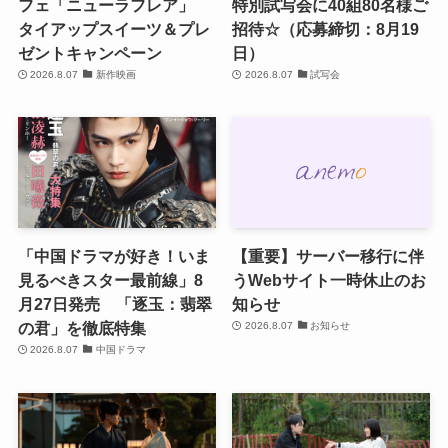
フェ「ニューラフレア」
特別試写会に40組80名様ご
タイアップスイーツ＆プレ
招待☆（応募締切：8月19
ゼントキャンペーン
日）
2026.8.07
新作映画
2026.8.07
試写会
「中国ドラマが好き！いま
【重要】サーバー移行に伴
見るべきスター最前線」8
うWebサイト一時休止のお
月27日発売 「逐玉：翡翠
知らせ
の君」を徹底特集
2026.8.07
お知らせ
2026.8.07
中国ドラマ