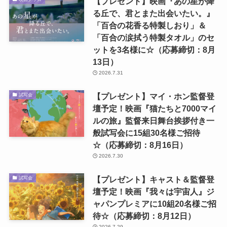
【プレゼント】映画『あの星が降
る丘で、君とまた出会いたい。』
「百合の花香る特製しおり」＆
「百合の涙拭う特製タオル」のセ
ットを3名様に☆（応募締切：8月
13日）
2026.7.31
【プレゼント】マイ・ホン監督登
試写会
壇予定！映画『猫たちと7000マイ
ルの旅』監督来日舞台挨拶付き一
般試写会に15組30名様ご招待
☆（応募締切：8月16日）
2026.7.30
【プレゼント】キャスト＆監督登
試写会
壇予定！映画『我々は宇宙人』ジ
ャパンプレミアに10組20名様ご招
待☆（応募締切：8月12日）
2026.7.29