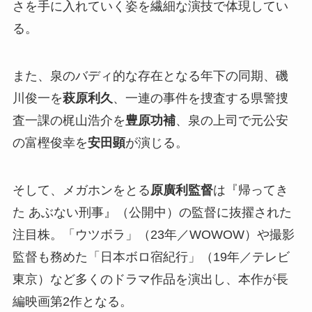
さを手に入れていく姿を繊細な演技で体現してい
る。
また、泉のバディ的な存在となる年下の同期、磯
川俊一を
萩原利久
、一連の事件を捜査する県警捜
査一課の梶山浩介を
豊原功補
、泉の上司で元公安
の富樫俊幸を
安田顕
が演じる。
そして、メガホンをとる
原廣利監督
は『帰ってき
た あぶない刑事』（公開中）の監督に抜擢された
注目株。「ウツボラ」（23年／WOWOW）や撮影
監督も務めた「日本ボロ宿紀行」（19年／テレビ
東京）など多くのドラマ作品を演出し、本作が長
編映画第2作となる。