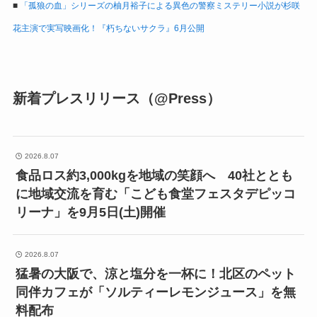
■
「孤狼の血」シリーズの柚月裕子による異色の警察ミステリー小説が杉咲
花主演で実写映画化！『朽ちないサクラ』6月公開
新着プレスリリース（@Press）
2026.8.07
食品ロス約3,000kgを地域の笑顔へ 40社ととも
に地域交流を育む「こども食堂フェスタデピッコ
リーナ」を9月5日(土)開催
2026.8.07
猛暑の大阪で、涼と塩分を一杯に！北区のペット
同伴カフェが「ソルティーレモンジュース」を無
料配布