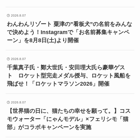
2026.8.07
わんわんリゾート 粟津の”看板犬”の名前をみんな
で決めよう！Instagramで「お名前募集キャンペ
ーン」を8月8日(土)より開催
2026.8.07
千葉真子氏・鄭大世氏・安田理大氏ら豪華ゲス
ト ロケット型完走メダル授与、ロケット風船を
飛ばせ！「ロケットマラソン2026」開催
2026.8.07
【世界猫の日に、猫たちの幸せを願って。】コス
モウォーター「にゃんモデル」×フェリシモ「猫
部」がコラボキャンペーンを実施