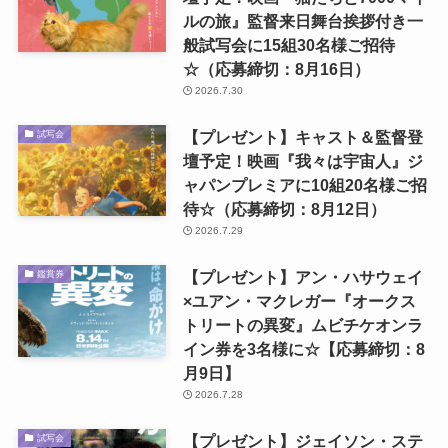
ルの旅』監督来日舞台挨拶付き一
般試写会に15組30名様ご招待
☆（応募締切：8月16日）
2026.7.30
【プレゼント】キャスト＆監督登
試写会
壇予定！映画『我々は宇宙人』ジ
ャパンプレミアに10組20名様ご招
待☆（応募締切：8月12日）
2026.7.29
【プレゼント】アン・ハサウェイ
鑑賞券
×ユアン・マクレガー『オークス
トリートの異変』ムビチケオンラ
イン券を3名様に☆【応募締切：8
月9日】
2026.7.28
【プレゼント】ジェイソン・ステ
試写会