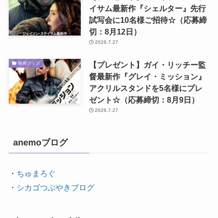
イサム最新作『シェルター』先行
試写会に10名様ご招待☆（応募締
切：8月12日）
2026.7.27
【プレゼント】ガイ・リッチー監
映画グッズ
督最新作『グレイ・ミッション』
アクリルスタンドを5名様にプレ
ゼント☆（応募締切：8月9日）
2026.7.27
anemoブログ
・
ちゅまろぐ
・
シカゴつぶやきブログ