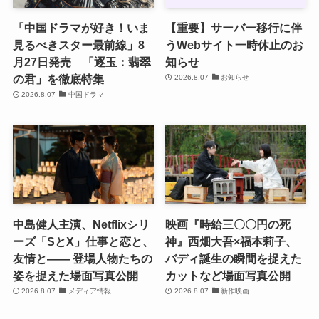
「中国ドラマが好き！いま
【重要】サーバー移行に伴
見るべきスター最前線」8
うWebサイト一時休止のお
月27日発売 「逐玉：翡翠
知らせ
の君」を徹底特集
2026.8.07
お知らせ
2026.8.07
中国ドラマ
中島健人主演、Netflixシリ
映画『時給三〇〇円の死
ーズ「SとX」仕事と恋と、
神』西畑大吾×福本莉子、
友情と―― 登場人物たちの
バディ誕生の瞬間を捉えた
姿を捉えた場面写真公開
カットなど場面写真公開
2026.8.07
メディア情報
2026.8.07
新作映画