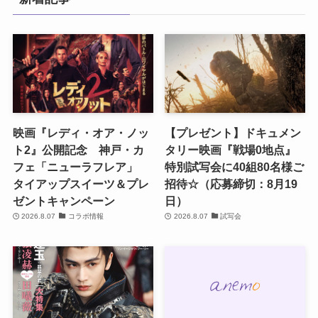
映画『レディ・オア・ノッ
【プレゼント】ドキュメン
ト2』公開記念 神戸・カ
タリー映画『戦場0地点』
フェ「ニューラフレア」
特別試写会に40組80名様ご
タイアップスイーツ＆プレ
招待☆（応募締切：8月19
ゼントキャンペーン
日）
2026.8.07
コラボ情報
2026.8.07
試写会