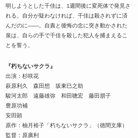
明しようとした千佳は、1週間後に変死体で発見さ
れる。自分が疑わなければ、千佳は殺されずに済
んだのに――。自責と後悔の念に突き動かされた
泉は、自らの手で千佳を殺した犯人を捕まえるこ
とを誓う。
『朽ちないサクラ』
出演：杉咲花
萩原利久 森田想 坂東巳之助
駿河太郎 遠藤雄弥 和田聰宏 藤田朋子
豊原功補
安田顕
原作：柚月裕子「朽ちないサクラ」（徳間文庫）
監督：原廣利