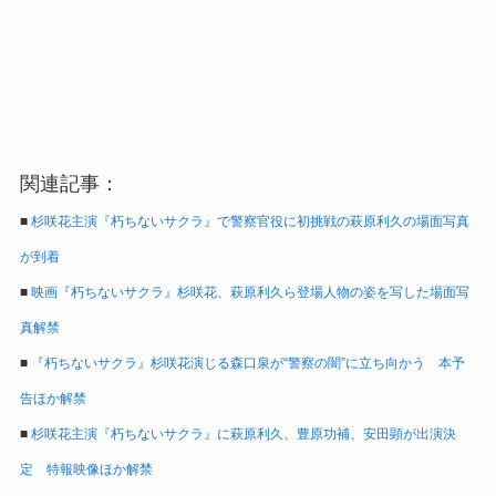
関連記事：
■
杉咲花主演『朽ちないサクラ』で警察官役に初挑戦の萩原利久の場面写真
が到着
■
映画『朽ちないサクラ』杉咲花、萩原利久ら登場人物の姿を写した場面写
真解禁
■
『朽ちないサクラ』杉咲花演じる森口泉が“警察の闇”に立ち向かう 本予
告ほか解禁
■
杉咲花主演『朽ちないサクラ』に萩原利久、豊原功補、安田顕が出演決
定 特報映像ほか解禁