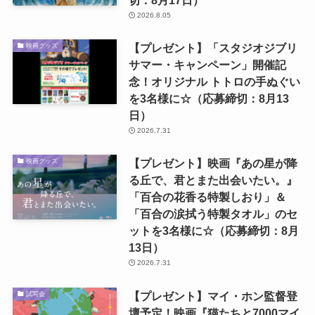
切：8月17日）
2026.8.05
【プレゼント】「スタジオジブリ
映画グッズ
サマー・キャンペーン」開催記
念！オリジナル トトロの手ぬぐい
を3名様に☆（応募締切：8月13
日）
2026.7.31
【プレゼント】映画『あの星が降
映画グッズ
る丘で、君とまた出会いたい。』
「百合の花香る特製しおり」＆
「百合の涙拭う特製タオル」のセ
ットを3名様に☆（応募締切：8月
13日）
2026.7.31
【プレゼント】マイ・ホン監督登
試写会
壇予定！映画『猫たちと7000マイ