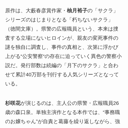
原作は、大藪春彦賞作家・
柚月裕子
の「サクラ」
シリーズのはじまりとなる「朽ちないサクラ」
（徳間文庫）。県警の広報職員という、本来は捜
査する立場にないヒロインが、親友の変死事件の
謎を独自に調査し、事件の真相と、次第に浮かび
上がる“公安警察“の存在に迫っていく異色の警察小
説だ。発行部数は続編の「月下のサクラ」と合わ
せて累計40万部を刊行する人気シリーズとなって
いる。
杉咲花
が演じるのは、主人公の県警・広報職員26
歳の森口泉。単独主演作となる本作では、“事務職
のお嬢ちゃん”が自責と葛藤を繰り返しながら、強