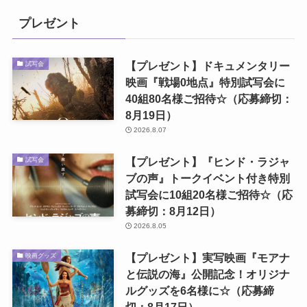
プレゼント
【プレゼント】ドキュメンタリー
試写会
映画『戦場0地点』特別試写会に
40組80名様ご招待☆（応募締切：
8月19日）
2026.8.07
【プレゼント】『ヒンド・ラジャ
試写会
ブの声』トークイベント付き特別
試写会に10組20名様ご招待☆（応
募締切：8月12日）
2026.8.05
【プレゼント】実写映画『モアナ
映画グッズ
と伝説の海』公開記念！オリジナ
ルグッズを6名様に☆（応募締