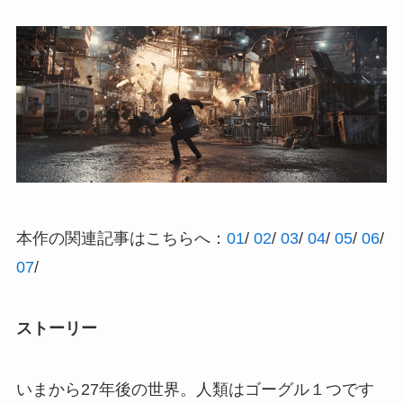
本作の関連記事はこちらへ：
01
/
02
/
03
/
04
/
05
/
06
/
07
/
ストーリー
いまから27年後の世界。人類はゴーグル１つです