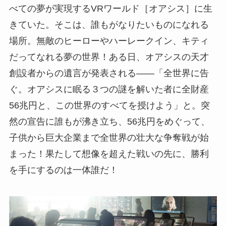
べての夢が実現するVRワールド［オアシス］に生
きていた。そこは、誰もがなりたいものになれる
場所。無敵のヒーローやハーレークイン、キティ
だってなれる夢の世界！ある日、オアシスの天才
創設者からの遺言が発表される――「全世界に告
ぐ。オアシスに眠る３つの謎を解いた者に全財産
56兆円と、この世界のすべてを授けよう」と。突
然の宣告に誰もが沸き立ち、56兆円をめぐって、
子供から巨大企業まで全世界の壮大な争奪戦が始
まった！果たして想像を超えた戦いの先に、勝利
を手にするのは一体誰だ！