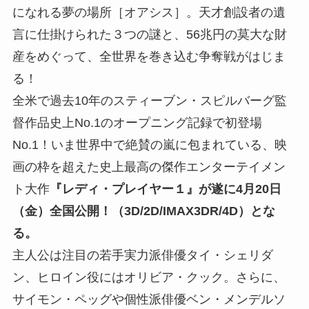
になれる夢の場所［オアシス］。天才創設者の遺
言に仕掛けられた３つの謎と、56兆円の莫大な財
産をめぐって、全世界を巻き込む争奪戦がはじま
る！
全米で過去10年のスティーブン・スピルバーグ監
督作品史上No.1のオープニング記録で初登場
No.1！いま世界中で絶賛の嵐に包まれている、映
画の枠を超えた史上最高の傑作エンターテイメン
ト大作
『レディ・プレイヤー１』が遂に4月20日
（金）全国公開！（3D/2D/IMAX3DR/4D）とな
る。
主人公は注目の若手実力派俳優タイ・シェリダ
ン、ヒロイン役にはオリビア・クック。さらに、
サイモン・ペッグや個性派俳優ベン・メンデルソ