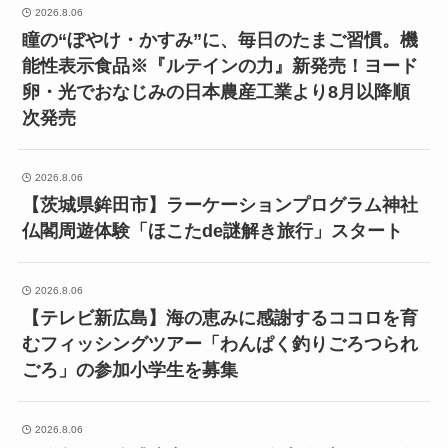
2026.8.06
瞳の“ぼやけ・かすみ”に、毎日のたまご習慣。機
能性表示食品※『ルテインの力』新発売！ヨード
卵・光でおなじみの日本農産工業より8月以降順
次発売
2026.8.06
【茨城県鉾田市】ラーケーションプログラム神社
仏閣周遊体験「ほこたde謎解き旅行」スタート
2026.8.06
【テレビ新広島】海の恵みに感謝するココロを育
むフィッシングツアー「わんぱく釣りごろつられ
ごろ」の参加小学生を募集
2026.8.06