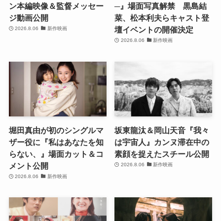
ン本編映像＆監督メッセー
─』場面写真解禁 黒島結
ジ動画公開
菜、松本利夫らキャスト登
壇イベントの開催決定
2026.8.06
新作映画
2026.8.06
新作映画
堀田真由が初のシングルマ
坂東龍汰＆岡山天音『我々
ザー役に『私はあなたを知
は宇宙人』カンヌ滞在中の
らない、』場面カット＆コ
素顔を捉えたスチール公開
メント公開
2026.8.06
新作映画
2026.8.06
新作映画