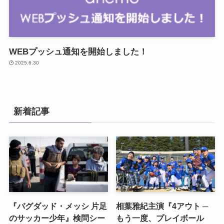
WEBプッシュ通知を開始しました！
2025.6.30
新着記事
『バグダッド・メッシ 片足
相葉雅紀主演『4アウト ─
のサッカー少年』検問シー
もう一度、プレイボール