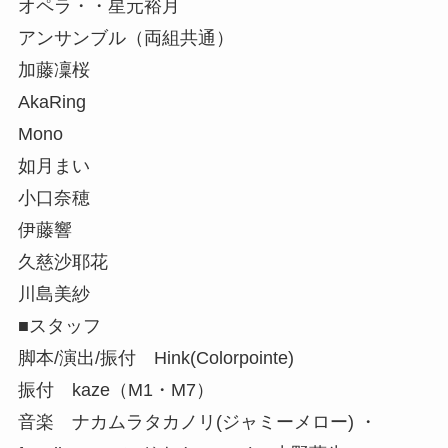
オペラ・・星元裕月
アンサンブル（両組共通）
加藤凜桜
AkaRing
Mono
如月まい
小口奈穂
伊藤響
久慈沙耶花
川島美紗
■スタッフ
脚本/演出/振付 Hink(Colorpointe)
振付 kaze（M1・M7）
音楽 ナカムラタカノリ(ジャミーメロー) ・