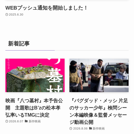
WEBプッシュ通知を開始しました！
2025.6.30
新着記事
映画『八つ墓村』本予告公
『バグダッド・メッシ 片足
開 主題歌はB’zの松本孝
のサッカー少年』検問シー
弘率いるTMGに決定
ン本編映像＆監督メッセー
ジ動画公開
2026.8.07
新作映画
2026.8.06
新作映画