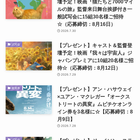
壇予定！映画『猫たちと7000マイ
ルの旅』監督来日舞台挨拶付き一
般試写会に15組30名様ご招待
☆（応募締切：8月16日）
2026.7.30
【プレゼント】キャスト＆監督登
試写会
壇予定！映画『我々は宇宙人』ジ
ャパンプレミアに10組20名様ご招
待☆（応募締切：8月12日）
2026.7.29
【プレゼント】アン・ハサウェイ
鑑賞券
×ユアン・マクレガー『オークス
トリートの異変』ムビチケオンラ
イン券を3名様に☆【応募締切：8
月9日】
2026.7.28
試写会