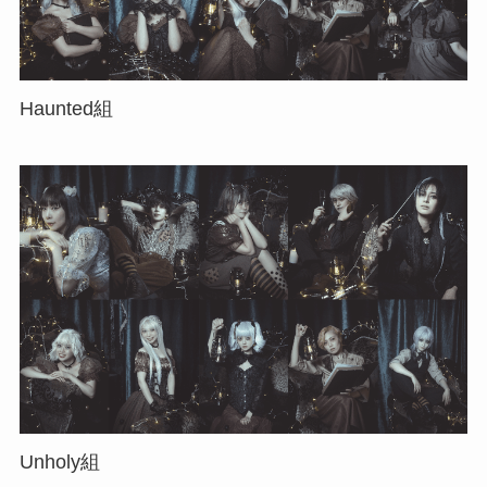
Haunted組
Unholy組