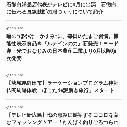
石徹白洋品店代表がテレビに9月に出演 石徹白
に伝わる直線裁断の服づくりについて紹介
2026.8.06
瞳の“ぼやけ・かすみ”に、毎日のたまご習慣。機
能性表示食品※『ルテインの力』新発売！ヨード
卵・光でおなじみの日本農産工業より8月以降順
次発売
2026.8.06
【茨城県鉾田市】ラーケーションプログラム神社
仏閣周遊体験「ほこたde謎解き旅行」スタート
2026.8.06
【テレビ新広島】海の恵みに感謝するココロを育
むフィッシングツアー「わんぱく釣りごろつられ