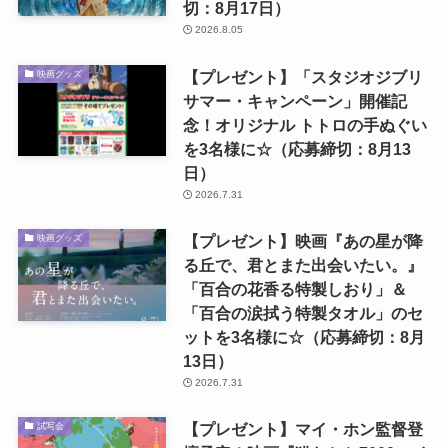
切：8月17日）
2026.8.05
【プレゼント】「スタジオジブリ
映画グッズ
サマー・キャンペーン」開催記
念！オリジナル トトロの手ぬぐい
を3名様に☆（応募締切：8月13
日）
2026.7.31
【プレゼント】映画『あの星が降
映画グッズ
る丘で、君とまた出会いたい。』
「百合の花香る特製しおり」＆
「百合の涙拭う特製タオル」のセ
ットを3名様に☆（応募締切：8月
13日）
2026.7.31
【プレゼント】マイ・ホン監督登
試写会