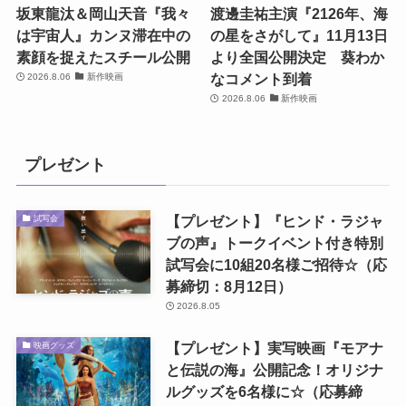
坂東龍汰＆岡山天音『我々
渡邊圭祐主演『2126年、海
は宇宙人』カンヌ滞在中の
の星をさがして』11月13日
素顔を捉えたスチール公開
より全国公開決定 葵わか
なコメント到着
2026.8.06
新作映画
2026.8.06
新作映画
プレゼント
【プレゼント】『ヒンド・ラジャ
試写会
ブの声』トークイベント付き特別
試写会に10組20名様ご招待☆（応
募締切：8月12日）
2026.8.05
【プレゼント】実写映画『モアナ
映画グッズ
と伝説の海』公開記念！オリジナ
ルグッズを6名様に☆（応募締