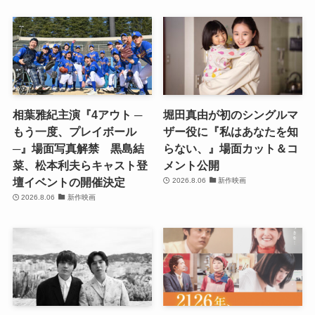
相葉雅紀主演『4アウト ─
堀田真由が初のシングルマ
もう一度、プレイボール
ザー役に『私はあなたを知
─』場面写真解禁 黒島結
らない、』場面カット＆コ
菜、松本利夫らキャスト登
メント公開
壇イベントの開催決定
2026.8.06
新作映画
2026.8.06
新作映画