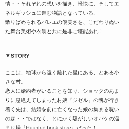
情・・それぞれの想いを描き、軽快に、そしてエ
ネルギッシュに進む物語となっている。
散りばめられるバレエの優美さを、こだわりぬい
た舞台美術や衣装と共に是非ご堪能あれ！
▼STORY
ここは、地球から遠く離れた星にある、とある小
さな村。
恋人に婚約者がいることを知り、ショックのあま
りに息絶えてしまった村娘『ジゼル』の魂が行き
着く先は、結婚を前に亡くなった娘の集まる呪い
の森・・ではなく、とにかく騒がしいオバケの溜
まり場『Haunted book store』だった！