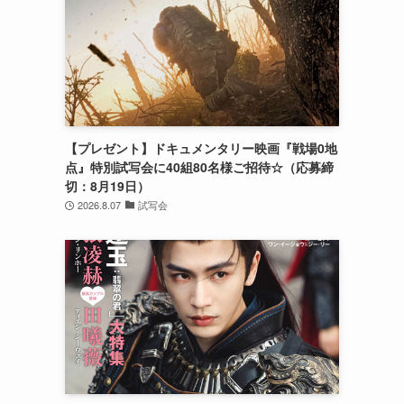
【プレゼント】ドキュメンタリー映画『戦場0地
点』特別試写会に40組80名様ご招待☆（応募締
切：8月19日）
2026.8.07
試写会