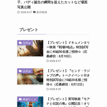
子、バディ誕生の瞬間を捉えたカットなど場面
写真公開
2026.8.07
新作映画
プレゼント
【プレゼント】ドキュメンタリ
試写会
ー映画『戦場0地点』特別試写
会に40組80名様ご招待☆（応
募締切：8月19日）
2026.8.07
【プレゼント】『ヒンド・ラジ
試写会
ャブの声』トークイベント付き
特別試写会に10組20名様ご招
待☆（応募締切：8月12日）
2026.8.05
【プレゼント】実写映画『モア
映画グッズ
ナと伝説の海』公開記念！オリ