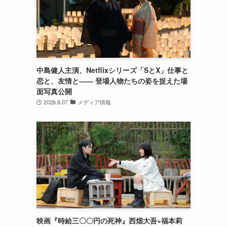
中島健人主演、Netflixシリーズ「SとX」仕事と
恋と、友情と―― 登場人物たちの姿を捉えた場
面写真公開
2026.8.07
メディア情報
映画『時給三〇〇円の死神』西畑大吾×福本莉