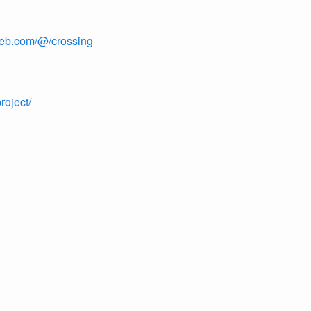
-web.com/@/crossing
oject/