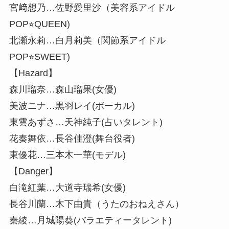
宮﨑想乃…佐野愛里沙（美容系アイドル
POP⭐︎QUEEN)
北瀬永莉…白月莉美（関節系アイドル
POP⭐︎SWEET)
【Hazard】
森川瑠奈…森山瑠果(女優)
美波ニナ…黒羽レイ(ボーカル)
東雲あずさ…天神純子(占いタレント)
花奏舞依…長谷佳澄(舞台役者)
東優花…三本木一華(モデル)
【Danger】
白滝紅葉…大道寺瑞希(女優)
長谷川蘭…木下由貴（うたのおねえさん）
秦綾…月城陽葵(バラエティータレント)