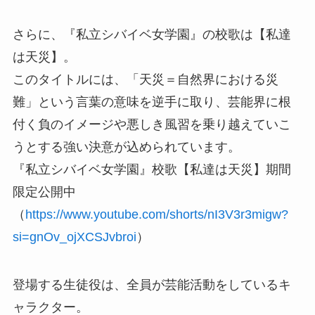
さらに、『私立シバイベ女学園』の校歌は【私達
は天災】。
このタイトルには、「天災＝自然界における災
難」という言葉の意味を逆手に取り、芸能界に根
付く負のイメージや悪しき風習を乗り越えていこ
うとする強い決意が込められています。
『私立シバイベ女学園』校歌【私達は天災】期間
限定公開中
（
https://www.youtube.com/shorts/nI3V3r3migw?
si=gnOv_ojXCSJvbroi
）
登場する生徒役は、全員が芸能活動をしているキ
ャラクター。