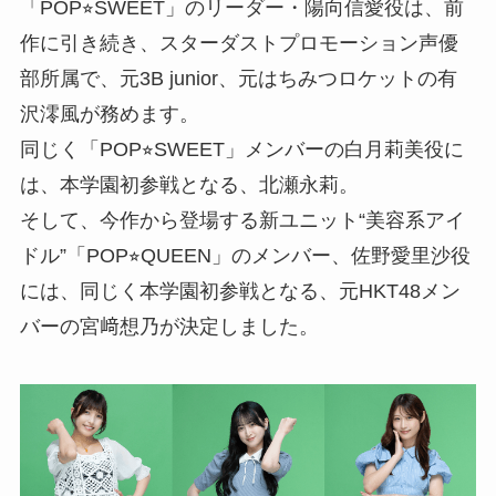
「POP⭐︎SWEET」のリーダー・陽向信愛役は、前
作に引き続き、スターダストプロモーション声優
部所属で、元3B junior、元はちみつロケットの有
沢澪風が務めます。
同じく「POP⭐︎SWEET」メンバーの白月莉美役に
は、本学園初参戦となる、北瀬永莉。
そして、今作から登場する新ユニット“美容系アイ
ドル”「POP⭐︎QUEEN」のメンバー、佐野愛里沙役
には、同じく本学園初参戦となる、元HKT48メン
バーの宮﨑想乃が決定しました。