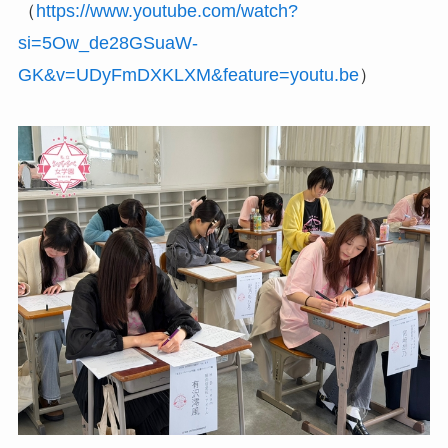
（
https://www.youtube.com/watch?
si=5Ow_de28GSuaW-
GK&v=UDyFmDXKLXM&feature=youtu.be
）