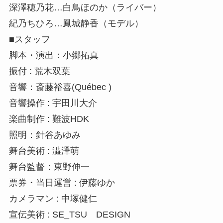
深澤穂乃花…白鳥ほのか（ライバー）
紀乃ちひろ…鳳城静香（モデル）
■スタッフ
脚本・演出：小郷拓真
振付 : 荒木双葉
音響：斎藤裕喜(Québec )
音響操作 : 宇田川大介
楽曲制作 : 難波HDK
照明：針谷あゆみ
舞台美術 : 澁澤萌
舞台監督：東野伸一
票券・当日運営 : 伊藤ゆか
カメラマン : 中塚健仁
宣伝美術 : SE_TSU DESIGN