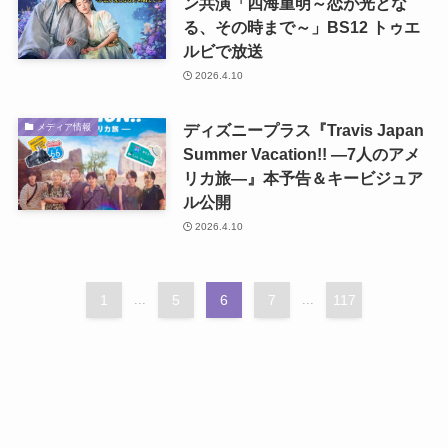
ン共演「四海重明～恋が光とな
る、その時まで～」BS12 トゥエ
ルビで放送
2026.4.10
ディズニープラス『Travis Japan
メディア情報
Summer Vacation!! ―7人のアメ
リカ旅―』本予告＆キービジュア
ル公開
2026.4.10
1
...
5
6
7
...
117