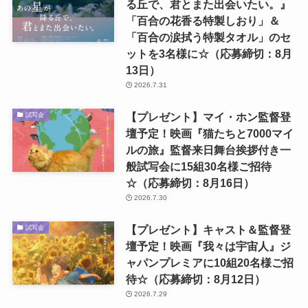
る丘で、君とまた出会いたい。』
「百合の花香る特製しおり」＆
「百合の涙拭う特製タオル」のセ
ットを3名様に☆（応募締切：8月
13日）
2026.7.31
【プレゼント】マイ・ホン監督登
試写会
壇予定！映画『猫たちと7000マイ
ルの旅』監督来日舞台挨拶付き一
般試写会に15組30名様ご招待
☆（応募締切：8月16日）
2026.7.30
【プレゼント】キャスト＆監督登
試写会
壇予定！映画『我々は宇宙人』ジ
ャパンプレミアに10組20名様ご招
待☆（応募締切：8月12日）
2026.7.29