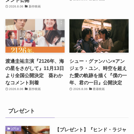
メント公開
2026.8.06
新作映画
渡邊圭祐主演『2126年、海
シュー・グァンハン×アン
の星をさがして』11月13日
ジェラ・ユン、時空を超え
より全国公開決定 葵わか
た愛の軌跡を描く『僕の一
なコメント到着
年、君の一日』公開決定
2026.8.06
新作映画
2026.8.06
香港映画
プレゼント
【プレゼント】『ヒンド・ラジャ
試写会