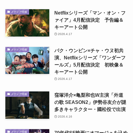
Netflixシリーズ「マン・オン・フ
メディア情報
ァイア」4月配信決定 予告編＆
キーアート公開
2026.4.17
パク・ウンビン×チャ・ウヌ初共
メディア情報
演、Netflixシリーズ「ワンダーフ
ールズ」5月配信決定 初映像＆
キーアート公開
2026.4.17
窪塚洋介×亀梨和也W主演「外道
メディア情報
の歌 SEASON2」伊勢谷友介が謎
多きキャラクター・國松役で出演
2026.4.16
70年代SF映画にオマージュを込め
メディア情報