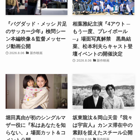
『バグダッド・メッシ 片足
相葉雅紀主演『4アウト ─
のサッカー少年』検問シー
もう一度、プレイボール
ン本編映像＆監督メッセー
─』場面写真解禁 黒島結
ジ動画公開
菜、松本利夫らキャスト登
壇イベントの開催決定
2026.8.06
新作映画
2026.8.06
新作映画
堀田真由が初のシングルマ
坂東龍汰＆岡山天音『我々
ザー役に『私はあなたを知
は宇宙人』カンヌ滞在中の
らない、』場面カット＆コ
素顔を捉えたスチール公開
2026.8.06
新作映画