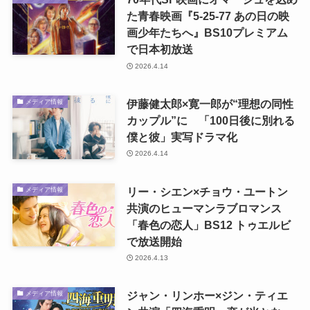
た青春映画『5-25-77 あの日の映
画少年たちへ』BS10プレミアム
で日本初放送
2026.4.14
伊藤健太郎×寛一郎が“理想の同性
メディア情報
カップル”に 「100日後に別れる
僕と彼」実写ドラマ化
2026.4.14
リー・シエン×チョウ・ユートン
メディア情報
共演のヒューマンラブロマンス
「春色の恋人」BS12 トゥエルビ
で放送開始
2026.4.13
ジャン・リンホー×ジン・ティエ
メディア情報