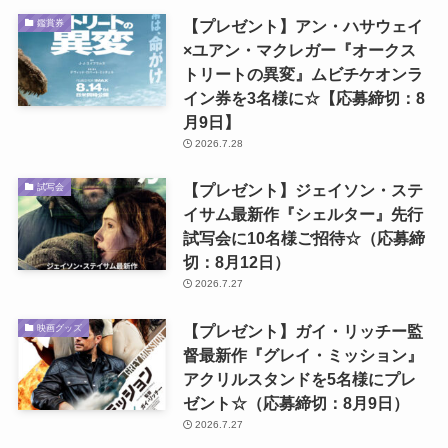
【プレゼント】アン・ハサウェイ
鑑賞券
×ユアン・マクレガー『オークス
トリートの異変』ムビチケオンラ
イン券を3名様に☆【応募締切：8
月9日】
2026.7.28
【プレゼント】ジェイソン・ステ
試写会
イサム最新作『シェルター』先行
試写会に10名様ご招待☆（応募締
切：8月12日）
2026.7.27
【プレゼント】ガイ・リッチー監
映画グッズ
督最新作『グレイ・ミッション』
アクリルスタンドを5名様にプレ
ゼント☆（応募締切：8月9日）
2026.7.27