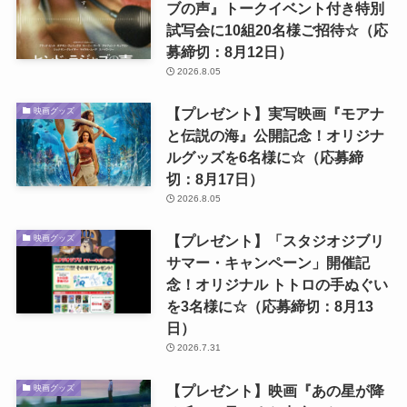
ブの声』トークイベント付き特別
試写会に10組20名様ご招待☆（応
募締切：8月12日）
2026.8.05
【プレゼント】実写映画『モアナ
映画グッズ
と伝説の海』公開記念！オリジナ
ルグッズを6名様に☆（応募締
切：8月17日）
2026.8.05
【プレゼント】「スタジオジブリ
映画グッズ
サマー・キャンペーン」開催記
念！オリジナル トトロの手ぬぐい
を3名様に☆（応募締切：8月13
日）
2026.7.31
【プレゼント】映画『あの星が降
映画グッズ