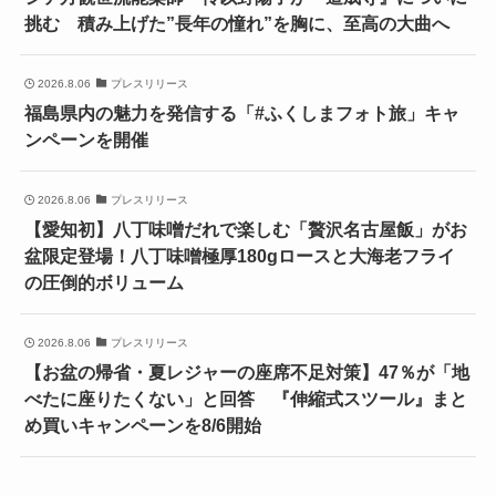
挑む 積み上げた”長年の憧れ”を胸に、至高の大曲へ
2026.8.06
プレスリリース
福島県内の魅力を発信する「#ふくしまフォト旅」キャ
ンペーンを開催
2026.8.06
プレスリリース
【愛知初】八丁味噌だれで楽しむ「贅沢名古屋飯」がお
盆限定登場！八丁味噌極厚180gロースと大海老フライ
の圧倒的ボリューム
2026.8.06
プレスリリース
【お盆の帰省・夏レジャーの座席不足対策】47％が「地
べたに座りたくない」と回答 『伸縮式スツール』まと
め買いキャンペーンを8/6開始