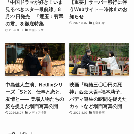
「中国ドラマが好き！いま
【重要】サーバー移行に伴
見るべきスター最前線」8
うWebサイト一時休止のお
月27日発売 「逐玉：翡翠
知らせ
の君」を徹底特集
2026.8.07
お知らせ
2026.8.07
中国ドラマ
中島健人主演、Netflixシリ
映画『時給三〇〇円の死
ーズ「SとX」仕事と恋と、
神』西畑大吾×福本莉子、
友情と―― 登場人物たちの
バディ誕生の瞬間を捉えた
姿を捉えた場面写真公開
カットなど場面写真公開
2026.8.07
メディア情報
2026.8.07
新作映画