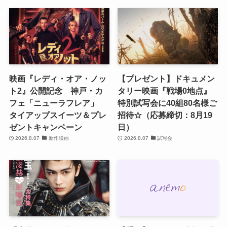
映画『レディ・オア・ノッ
【プレゼント】ドキュメン
ト2』公開記念 神戸・カ
タリー映画『戦場0地点』
フェ「ニューラフレア」
特別試写会に40組80名様ご
タイアップスイーツ＆プレ
招待☆（応募締切：8月19
ゼントキャンペーン
日）
2026.8.07
新作映画
2026.8.07
試写会