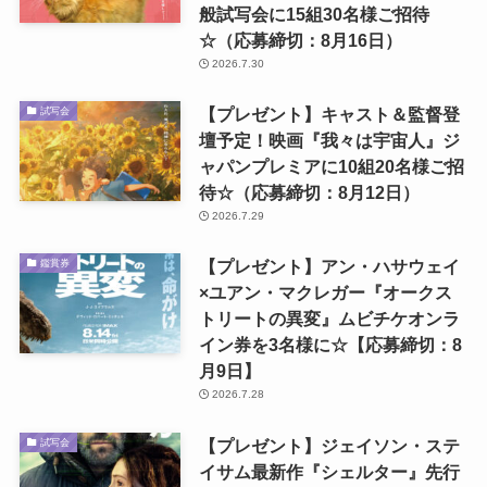
般試写会に15組30名様ご招待
☆（応募締切：8月16日）
2026.7.30
【プレゼント】キャスト＆監督登
試写会
壇予定！映画『我々は宇宙人』ジ
ャパンプレミアに10組20名様ご招
待☆（応募締切：8月12日）
2026.7.29
【プレゼント】アン・ハサウェイ
鑑賞券
×ユアン・マクレガー『オークス
トリートの異変』ムビチケオンラ
イン券を3名様に☆【応募締切：8
月9日】
2026.7.28
【プレゼント】ジェイソン・ステ
試写会
イサム最新作『シェルター』先行