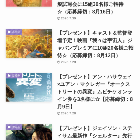
般試写会に15組30名様ご招待
☆（応募締切：8月16日）
2026.7.30
【プレゼント】キャスト＆監督登
試写会
壇予定！映画『我々は宇宙人』ジ
ャパンプレミアに10組20名様ご招
待☆（応募締切：8月12日）
2026.7.29
【プレゼント】アン・ハサウェイ
鑑賞券
×ユアン・マクレガー『オークス
トリートの異変』ムビチケオンラ
イン券を3名様に☆【応募締切：8
月9日】
2026.7.28
【プレゼント】ジェイソン・ステ
試写会
イサム最新作『シェルター』先行