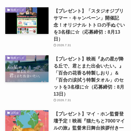
【プレゼント】「スタジオジブリ
映画グッズ
サマー・キャンペーン」開催記
念！オリジナル トトロの手ぬぐい
を3名様に☆（応募締切：8月13
日）
2026.7.31
【プレゼント】映画『あの星が降
映画グッズ
る丘で、君とまた出会いたい。』
「百合の花香る特製しおり」＆
「百合の涙拭う特製タオル」のセ
ットを3名様に☆（応募締切：8月
13日）
2026.7.31
【プレゼント】マイ・ホン監督登
試写会
壇予定！映画『猫たちと7000マイ
ルの旅』監督来日舞台挨拶付き一