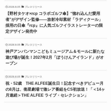
2026.8.05
プレスリリース
【野村タケオ×rcp コラボゴルフ傘】“惚れ込んだ愛用
者”がデザイン監修――放射冷却素材「ラディクール」
採用の日傘『rcp』に人気ゴルフイラストレーターの限
定デザイン発売中
2026.8.05
プレスリリース
神戸アンパンマンこどもミュージアム＆モールに新たな
遊び場が誕生！2027年2月「ぼうけんアイランド」がオ
ープン
2026.8.05
プレスリリース
祝・52歳 THE ALFEE誕生日！記念すべきデビュー月
の8月は、衛星劇場で激レア番組をCS初放送！「＜14ヶ
月連続＞THE ALFEE ライブ・セレクション」