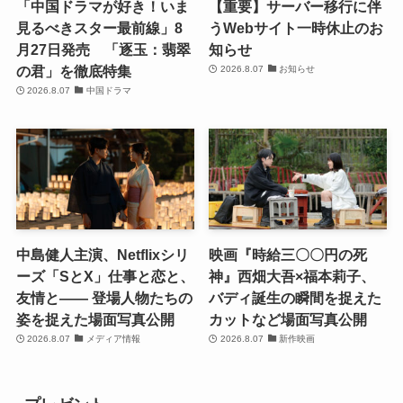
「中国ドラマが好き！いま
【重要】サーバー移行に伴
見るべきスター最前線」8
うWebサイト一時休止のお
月27日発売 「逐玉：翡翠
知らせ
の君」を徹底特集
2026.8.07
お知らせ
2026.8.07
中国ドラマ
中島健人主演、Netflixシリ
映画『時給三〇〇円の死
ーズ「SとX」仕事と恋と、
神』西畑大吾×福本莉子、
友情と―― 登場人物たちの
バディ誕生の瞬間を捉えた
姿を捉えた場面写真公開
カットなど場面写真公開
2026.8.07
メディア情報
2026.8.07
新作映画