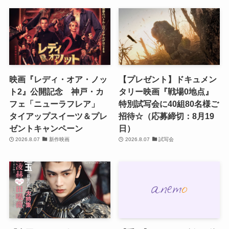
映画『レディ・オア・ノッ
【プレゼント】ドキュメン
ト2』公開記念 神戸・カ
タリー映画『戦場0地点』
フェ「ニューラフレア」
特別試写会に40組80名様ご
タイアップスイーツ＆プレ
招待☆（応募締切：8月19
ゼントキャンペーン
日）
2026.8.07
新作映画
2026.8.07
試写会